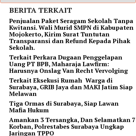
r
BERITA TERKAIT
=
"
Penjualan Paket Seragam Sekolah Tanpa
5
Kwitansi. Wali Murid SMPN di Kabupaten
"
Mojokerto, Kirim Surat Tuntutan
s
Transparansi dan Refund Kepada Pihak
p
Sekolah.
a
Terkait Perkara Dugaan Penggelapan
c
Uang PT BPB, Maharaja Lawfirm:
e
Harusnya Onslag Van Recht Vervolging
_
v
Terkait Eksekusi Rumah Warga di
e
Surabaya, GRIB Jaya dan MAKI Jatim Siap
r
Melawan
=
Tiga Ormas di Surabaya, Siap Lawan
"
Mafia Hukum
5
Amankan 3 Tersangka, Dan Selamatkan 7
"
Korban, Polrestabes Surabaya Ungkap
c
Jaringan TPPO
o