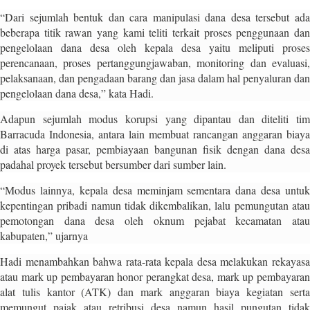
l
“Dari sejumlah bentuk dan cara manipulasi dana desa tersebut ada
i
beberapa titik rawan yang kami teliti terkait proses penggunaan dan
n
pengelolaan dana desa oleh kepala desa yaitu meliputi proses
k
perencanaan, proses pertanggungjawaban, monitoring dan evaluasi,
_
pelaksanaan, dan pengadaan barang dan jasa dalam hal penyaluran dan
t
pengelolaan dana desa,” kata Hadi.
a
Adapun sejumlah modus korupsi yang dipantau dan diteliti tim
r
Barracuda Indonesia, antara lain membuat rancangan anggaran biaya
g
di atas harga pasar, pembiayaan bangunan fisik dengan dana desa
e
padahal proyek tersebut bersumber dari sumber lain.
t
=
“Modus lainnya, kepala desa meminjam sementara dana desa untuk
"
kepentingan pribadi namun tidak dikembalikan, lalu pemungutan atau
s
pemotongan dana desa oleh oknum pejabat kecamatan atau
e
kabupaten,” ujarnya
l
f
Hadi menambahkan bahwa rata-rata kepala desa melakukan rekayasa
"
atau mark up pembayaran honor perangkat desa, mark up pembayaran
c
alat tulis kantor (ATK) dan mark anggaran biaya kegiatan serta
a
memungut pajak atau retribusi desa namun hasil pungutan tidak