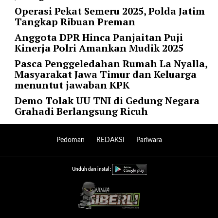
l
Operasi Pekat Semeru 2025, Polda Jatim
u
Tangkap Ribuan Preman
m
Anggota DPR Hinca Panjaitan Puji
n
Kinerja Polri Amankan Mudik 2025
s
=
Pasca Penggeledahan Rumah La Nyalla,
"
Masyarakat Jawa Timur dan Keluarga
1
menuntut jawaban KPK
"
Demo Tolak UU TNI di Gedung Negara
o
Grahadi Berlangsung Ricuh
r
d
e
Pedoman
REDAKSI
Pariwara
r
=
"
Unduh dan instal :
D
E
S
C