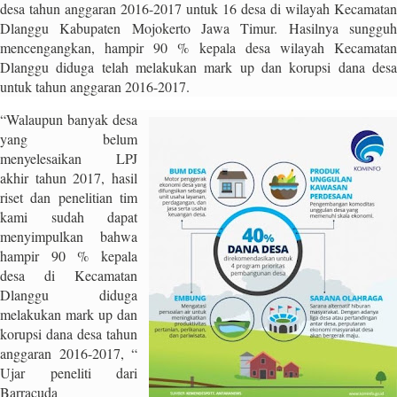
desa tahun anggaran 2016-2017 untuk 16 desa di wilayah Kecamatan
r
Dlanggu Kabupaten Mojokerto Jawa Timur. Hasilnya sungguh
e
mencengangkan, hampir 90 % kepala desa wilayah Kecamatan
c
Dlanggu diduga telah melakukan mark up dan korupsi dana desa
e
untuk tahun anggaran 2016-2017.
n
t
“Walaupun banyak desa
p
yang belum
o
menyelesaikan LPJ
s
akhir tahun 2017, hasil
t
riset dan penelitian tim
s
kami sudah dapat
l
menyimpulkan bahwa
a
hampir 90 % kepala
y
desa di Kecamatan
o
Dlanggu diduga
u
melakukan mark up dan
t
korupsi dana desa tahun
=
anggaran 2016-2017, “
"
Ujar peneliti dari
b
Barracuda