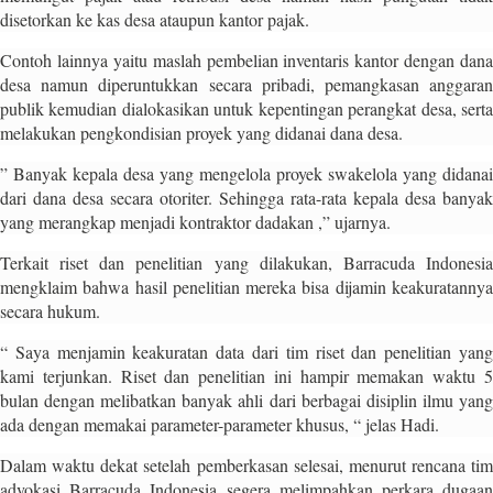
t
disetorkan ke kas desa ataupun kantor pajak.
e
Contoh lainnya yaitu maslah pembelian inventaris kantor dengan dana
g
desa namun diperuntukkan secara pribadi, pemangkasan anggaran
o
publik kemudian dialokasikan untuk kepentingan perangkat desa, serta
r
melakukan pengkondisian proyek yang didanai dana desa.
y
_
” Banyak kepala desa yang mengelola proyek swakelola yang didanai
i
dari dana desa secara otoriter. Sehingga rata-rata kepala desa banyak
d
yang merangkap menjadi kontraktor dadakan ,” ujarnya.
=
"
Terkait riset dan penelitian yang dilakukan, Barracuda Indonesia
2
mengklaim bahwa hasil penelitian mereka bisa dijamin keakuratannya
3
secara hukum.
"
“ Saya menjamin keakuratan data dari tim riset dan penelitian yang
f
kami terjunkan. Riset dan penelitian ini hampir memakan waktu 5
l
bulan dengan melibatkan banyak ahli dari berbagai disiplin ilmu yang
u
ada dengan memakai parameter-parameter khusus, “ jelas Hadi.
i
d
Dalam waktu dekat setelah pemberkasan selesai, menurut rencana tim
_
advokasi Barracuda Indonesia segera melimpahkan perkara dugaan