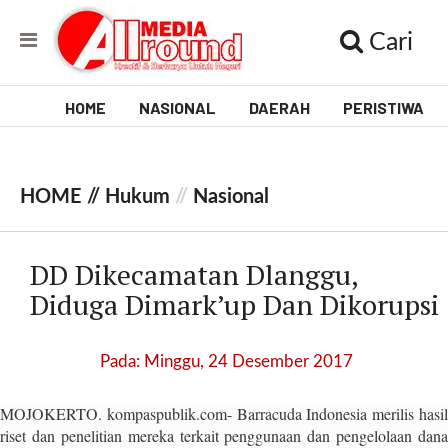
Cari
HOME
NASIONAL
DAERAH
PERISTIWA
V
i
HOME //
Hukum
//
Nasional
d
e
DD Dikecamatan Dlanggu,
o
Diduga Dimark’up Dan Dikorupsi
[
l
Pada: Minggu, 24 Desember 2017
p
t
MOJOKERTO. kompaspublik.com- Barracuda Indonesia merilis hasil
w
riset dan penelitian mereka terkait penggunaan dan pengelolaan dana
_