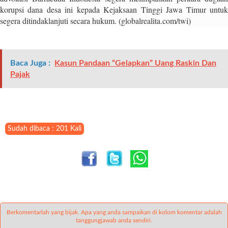
i
korupsi dana desa ini kepada Kejaksaan Tinggi Jawa Timur untuk
m
segera ditindaklanjuti secara hukum. (globalrealita.com/twi)
a
g
e
s
Baca Juga :
Kasun Pandaan “Gelapkan” Uang Raskin Dan
=
Pajak
"
t
r
u
e
Sudah dibaca : 201 Kali
"
s
p
a
c
e
_
Berkomentarlah yang bijak. Apa yang anda sampaikan di kolom komentar adalah
h
tanggungjawab anda sendiri.
o