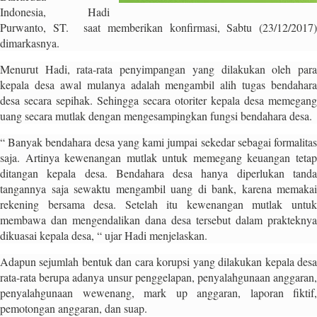
a
Indonesia,
Hadi
s
Purwanto, ST.
saat memberikan konfirmasi, Sabtu (23/12/2017
i
dimarkasnya.
c
"
Menurut Hadi, rata-rata penyimpangan yang dilakukan oleh para
p
kepala desa awal mulanya adalah mengambil alih tugas bendahara
o
desa secara sepihak. Sehingga secara otoriter kepala desa memegang
s
uang secara mutlak dengan mengesampingkan fungsi bendahara desa.
t
“ Banyak bendahara desa yang kami jumpai sekedar sebagai formalitas
_
saja. Artinya kewenangan mutlak untuk memegang keuangan tetap
t
ditangan kepala desa. Bendahara desa hanya diperlukan tanda
y
tangannya saja sewaktu mengambil uang di bank, karena memakai
p
rekening bersama desa. Setelah itu kewenangan mutlak untuk
e
membawa dan mengendalikan dana desa tersebut dalam prakteknya
=
dikuasai kepala desa, “ ujar Hadi menjelaskan.
"
p
Adapun sejumlah bentuk dan cara korupsi yang dilakukan kepala desa
o
rata-rata berupa adanya unsur penggelapan, penyalahgunaan anggaran,
s
penyalahgunaan wewenang, mark up anggaran, laporan fiktif,
t
pemotongan anggaran, dan suap.
"