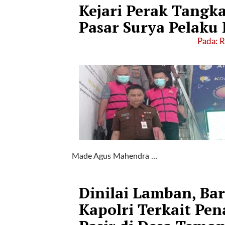
l
Kejari Perak Tangk
u
Pasar Surya Pelaku 
m
n
Pada: 
s
=
"
1
"
o
r
d
e
r
Made Agus Mahendra …
=
"
D
Dinilai Lamban, Ba
E
S
Kapolri Terkait P
C