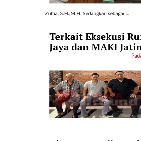
a
s
Zulfia, S.H.,M.H. Sedangkan sebagai …
i
c
"
Terkait Eksekusi R
p
o
Jaya dan MAKI Jati
s
Pada
t
_
t
y
p
e
=
"
p
o
s
t
"