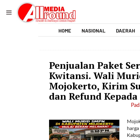
HOME
NASIONAL
DAERAH
V
i
Penjualan Paket Se
d
Kwitansi. Wali Mur
e
Mojokerto, Kirim S
o
dan Refund Kepada 
[
Pada
l
p
Mojok
t
harga
w
Kabup
_