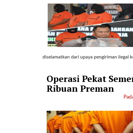
t
e
g
o
r
y
_
i
d
diselamatkan dari upaya pengiriman ilegal k
=
"
2
Operasi Pekat Seme
3
Ribuan Preman
"
f
Pada
l
u
i
d
_