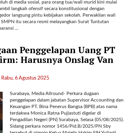
luh di media sosial, para orang tua/wali murid kini mulai
mbil langkah ofensif secara konstitusional dengan
edor langsung pintu kebijakan sekolah. Perwakilan wali
 SMPN itu secara resmi melayangkan Surat Tuntutan
paransi …
gaan Penggelapan Uang PT
irm: Harusnya Onslag Van
 Rabu, 6 Agustus 2025
Surabaya, Media Allround- Perkara dugaan
penggelapan dalam jabatan Supervisor Accounting dan
Keuangan PT. Bina Penerus Bangsa (BPB) atas nama
terdakwa Monica Ratna Pujiastuti digelar di
Pengadilan Negeri (PN) Surabaya, Selasa (05/08/2025).
Sidang perkara nomor 1456/Pid.B/2025/PN Sby
tersebut di pimpin Ketua Majelis Hakim SIH Yuliarti,