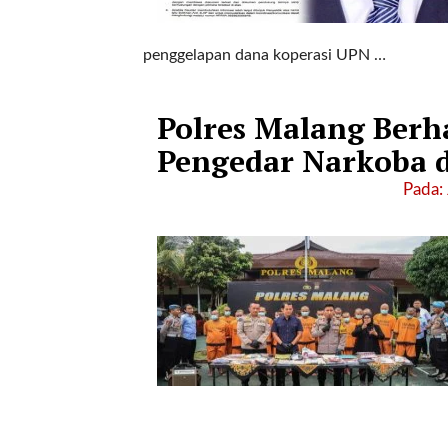
r
=
penggelapan dana koperasi UPN …
"
5
"
Polres Malang Berh
s
p
Pengedar Narkoba 
a
Pada: 
c
e
_
v
e
r
=
"
5
"
c
o