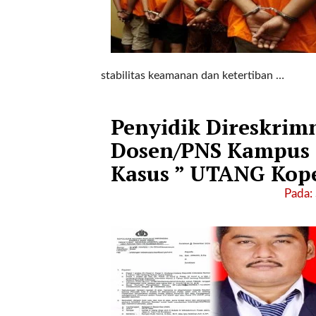
i
m
a
g
e
stabilitas keamanan dan ketertiban …
s
=
"
Penyidik Direskrim
t
r
Dosen/PNS Kampus 
u
Kasus ” UTANG Kope
e
"
Pada: 
s
p
a
c
e
_
h
o