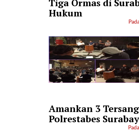
Tiga Ormas di Sura
l
Hukum
i
n
Pada:
k
_
t
a
r
g
e
t
=
"
s
e
Amankan 3 Tersang
l
f
Polrestabes Surab
"
Pada
c
a