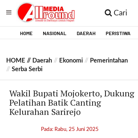
Cari
HOME
NASIONAL
DAERAH
PERISTIWA
V
i
HOME //
Daerah
//
Ekonomi
//
Pemerintahan
d
//
Serba Serbi
e
o
Wakil Bupati Mojokerto, Dukung
Pelatihan Batik Canting
[
l
Kelurahan Sarirejo
p
t
w
Pada: Rabu, 25 Juni 2025
_