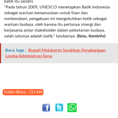
batik itu sendiri.
t
“Pada tahun 2009, UNESCO menetapkan Batik Indonesia
e
sebagai warisan kemanusiaan untuk lisan dan
g
nonbendawi, pengakuan ini mengukuhkan batik sebagai
o
warisan budaya, oleh karena itu perlunya sinergi dan
r
kerjasama antar stakeholder dalam pelestarian budaya,
y
salah satunya adalah batik,” tandasnya.
(Ibnu, Kominfo)
_
i
d
Baca Juga :
Bupati Mojokerto Serahkan Penghargaan
=
Lomba Administrasi Desa
"
2
3
"
f
l
Sudah dibaca : 151 Kali
u
i
d
_