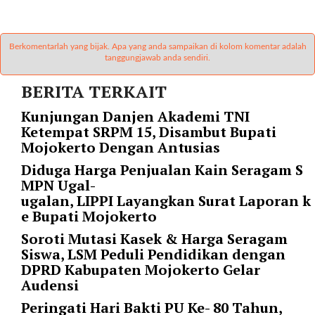
i
m
a
Berkomentarlah yang bijak. Apa yang anda sampaikan di kolom komentar adalah
g
tanggungjawab anda sendiri.
e
s
BERITA TERKAIT
=
"
Kunjungan Danjen Akademi TNI
t
Ketempat SRPM 15, Disambut Bupati
r
Mojokerto Dengan Antusias
u
Diduga Harga Penjualan Kain Seragam S
e
MPN Ugal-
"
ugalan, LIPPI Layangkan Surat Laporan k
s
e Bupati Mojokerto
p
a
Soroti Mutasi Kasek & Harga Seragam
c
Siswa, LSM Peduli Pendidikan dengan
e
DPRD Kabupaten Mojokerto Gelar
_
Audensi
h
Peringati Hari Bakti PU Ke- 80 Tahun,
o