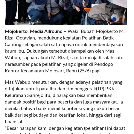
a
s
i
c
"
Mojokerto, Media Allround
– Wakil Bupati Mojokerto M.
p
Rizal Octavian, mendukung kegiatan Pelatihan Batik
o
Canting sebagai salah satu upaya untuk memberdayakan
s
kaum ibu. Dukungan tersebut disampaikan oleh Mas
t
Wabup, sapaan akrab M. Rizal, saat ia menjadi salah satu
_
narasumber pada pelatihan yang digelar di Pendopo
t
Kantor Kecamatan Mojosari, Rabu (25/6) pagi.
y
p
Mas Wabup menuturkan, dengan adanya pelatihan yang
e
ditujukan untuk para ibu dan tim penggerak(TP) PKK
=
Kelurahan Sarirejo itu, diharapkan bisa memberikan
"
dampak positif bagi para peserta dan juga masyarakat. Ia
p
menilai bahwa batik memiliki potensi yang cukup besar,
o
baik dari segi budaya dan kearifan lokal, hingga dari segi
s
finansial.
t
“Besar harapan kami dengan kegiatan (pelatihan) ini dapat
"