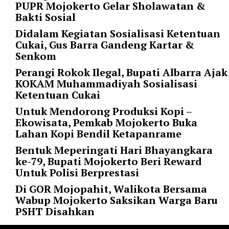
PUPR Mojokerto Gelar Sholawatan &
r
Bakti Sosial
=
Didalam Kegiatan Sosialisasi Ketentuan
"
Cukai, Gus Barra Gandeng Kartar &
5
Senkom
"
s
Perangi Rokok Ilegal, Bupati Albarra Ajak
p
KOKAM Muhammadiyah Sosialisasi
a
Ketentuan Cukai
c
Untuk Mendorong Produksi Kopi –
e
Ekowisata, Pemkab Mojokerto Buka
_
Lahan Kopi Bendil Ketapanrame
v
e
Bentuk Meperingati Hari Bhayangkara
r
ke-79, Bupati Mojokerto Beri Reward
=
Untuk Polisi Berprestasi
"
Di GOR Mojopahit, Walikota Bersama
5
Wabup Mojokerto Saksikan Warga Baru
"
PSHT Disahkan
c
o