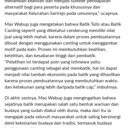
menambah keahlian dan menjadi sumber pendapatan
l
alternatif bagi para peserta pada khususnya dan
i
masyarakat Kelurahan Sarirejo pada umumnya,” ucapnya.
n
k
Mas Wabup juga mengatakan bahwa Batik Tulis atau Batik
_
Canting seperti yang diketahui cenderung memiliki nilai
t
jual yang lebih mahal, karena dalam proses pembuatannya
a
dibuat dengan menggunakan canting untuk menggambar
r
motif pada kain. Proses ini membutuhkan keahlian,
g
ketelitian, dan kesabaran tinggi dari pembatik.
e
“Pelatihan ini terdapat poin yang istimewa yaitu
t
penggunaan canting sebagai alat membatik, hal ini dapat
=
menjadi nilai tambah ekonomis pada batik yang dihasilkan
"
karena proses pembuatannya yang membutuhkan waktu
s
dan ketekunan yang lebih daripada batik cap,” imbuhnya.
e
Di akhir sesinya, Mas Wabup juga mengingatkan bahwa
l
sejatinya batik merupakan salah satu bentuk warisan dan
f
budaya yang sudah diakui oleh dunia, maka dari itu ia
"
mengajak pada seluruh masyarakat untuk saling bersinergi
c
demi kelestarian budaya dan tradisi, termasuk budaya
a