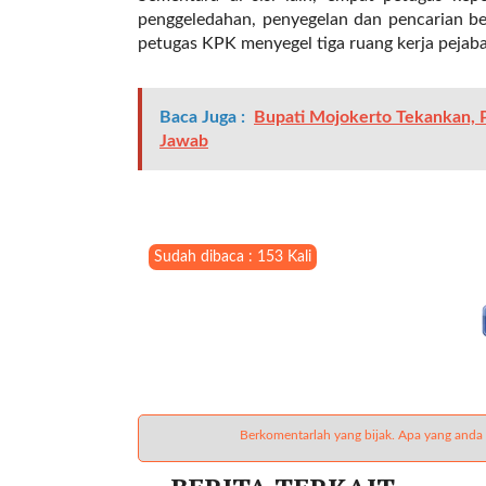
l
penggeledahan, penyegelan dan pencarian be
i
petugas KPK menyegel tiga ruang kerja pejaba
n
k
_
Baca Juga :
Bupati Mojokerto Tekankan, 
t
Jawab
a
r
g
e
t
Sudah dibaca : 153 Kali
=
"
s
e
l
f
"
Berkomentarlah yang bijak. Apa yang anda
c
a