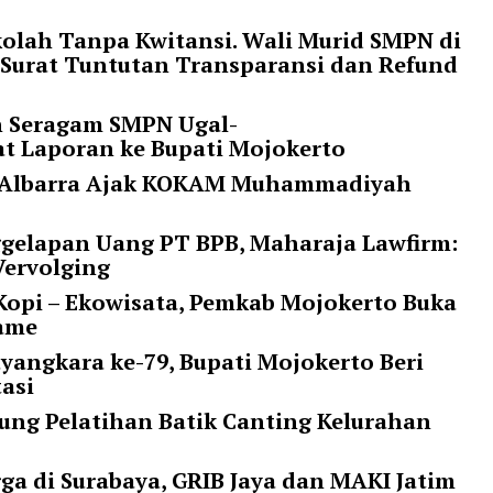
olah Tanpa Kwitansi. Wali Murid SMPN di
 Surat Tuntutan Transparansi dan Refund
n Seragam SMPN Ugal-
at Laporan ke Bupati Mojokerto
ti Albarra Ajak KOKAM Muhammadiyah
ggelapan Uang PT BPB, Maharaja Lawfirm:
Vervolging
opi – Ekowisata, Pemkab Mojokerto Buka
rame
yangkara ke-79, Bupati Mojokerto Beri
tasi
ung Pelatihan Batik Canting Kelurahan
a di Surabaya, GRIB Jaya dan MAKI Jatim