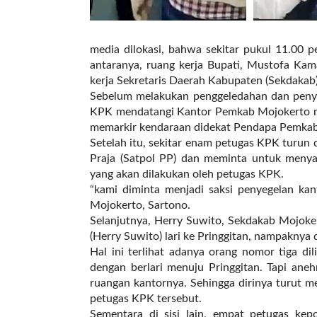
a
s
i
c
media dilokasi, bahwa sekitar pukul 11.00 p
"
antaranya, ruang kerja Bupati, Mustofa Kam
p
kerja Sekretaris Daerah Kabupaten (Sekdakab)
o
Sebelum melakukan penggeledahan dan penye
s
KPK mendatangi Kantor Pemkab Mojokerto me
t
memarkir kendaraan didekat Pendapa Pemka
_
Setelah itu, sekitar enam petugas KPK turun 
t
Praja (Satpol PP) dan meminta untuk menyak
y
yang akan dilakukan oleh petugas KPK.
p
“kami diminta menjadi saksi penyegelan ka
e
Mojokerto, Sartono.
=
Selanjutnya, Herry Suwito, Sekdakab Mojoke
"
(Herry Suwito) lari ke Pringgitan, nampaknya 
p
Hal ini terlihat adanya orang nomor tiga di
o
dengan berlari menuju Pringgitan. Tapi ane
s
ruangan kantornya. Sehingga dirinya turut 
t
petugas KPK tersebut.
"
Sementara di sisi lain, empat petugas kepo