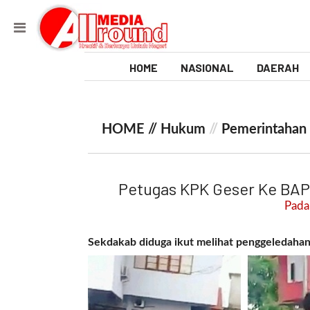
HOME
NASIONAL
DAERAH
V
i
HOME //
Hukum
//
Pemerintahan
d
e
Petugas KPK Geser Ke BA
o
Pada:
[
l
Sekdakab diduga ikut melihat penggeledah
p
t
w
_