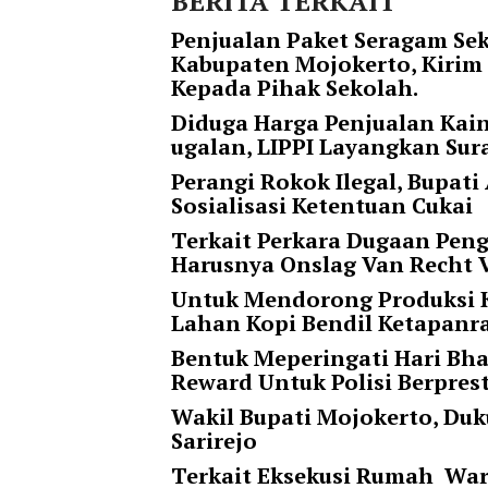
BERITA TERKAIT
t
Penjualan Paket Seragam Sek
e
Kabupaten Mojokerto, Kirim
g
Kepada Pihak Sekolah.
o
r
Diduga Harga Penjualan Kai
y
ugalan, LIPPI Layangkan Sur
_
Perangi Rokok Ilegal, Bupa
i
Sosialisasi Ketentuan Cukai
d
=
Terkait Perkara Dugaan Pen
"
Harusnya Onslag Van Recht 
2
Untuk Mendorong Produksi K
3
Lahan Kopi Bendil Ketapan
"
f
Bentuk Meperingati Hari Bha
l
Reward Untuk Polisi Berpres
u
Wakil Bupati Mojokerto, Duk
i
Sarirejo
d
_
Terkait Eksekusi Rumah Warg