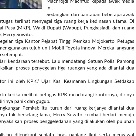
Machrojdi Machfud kepada awak media
ini.
Sedangkan dari pantauan beberapa awak
etugas terlihat menyegel tiga ruang kerja kedinasan utama. Di
al Pasa (MKP), Wakil Bupati (Wabup), Pungkasiadi, dan ruang
, Herry Suwito.
gelan tiga Kantor Pejabat Tinggi Pemkab Mojokerto, Petugas
nggunakan tujuh unit Mobil Toyota Innova. Mereka langsung
b setempat.
dari kendaraan tersebut. Lalu mendatangi Satuan Polisi Pamong
sikan proses penyegelan tiga ruangan yang ada dilantai dua
ntor ini oleh KPK,” Ujar Kasi Keamanan Lingkungan Setdakab
rto ketika melihat petugas KPK mendatangi kantornya, dirinya
dirinya panik dan gugup.
lingkungan Pemkab itu, turun dari ruang kerjanya dilantai dua
hnya tak berselang lama, Herry Suwito kembali berlari menuju
menyaksikan proses penggeledahan yang dilakukan oleh puluhan
lisian dilengkapi senjata laras panjang ikut serta mengawal