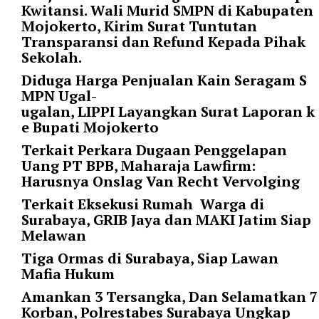
Kwitansi. Wali Murid SMPN di Kabupaten
t
Mojokerto, Kirim Surat Tuntutan
e
Transparansi dan Refund Kepada Pihak
g
Sekolah.
o
r
Diduga Harga Penjualan Kain Seragam S
y
MPN Ugal-
_
ugalan, LIPPI Layangkan Surat Laporan k
i
e Bupati Mojokerto
d
Terkait Perkara Dugaan Penggelapan
=
Uang PT BPB, Maharaja Lawfirm:
"
Harusnya Onslag Van Recht Vervolging
2
3
Terkait Eksekusi Rumah Warga di
"
Surabaya, GRIB Jaya dan MAKI Jatim Siap
f
Melawan
l
Tiga Ormas di Surabaya, Siap Lawan
u
Mafia Hukum
i
d
Amankan 3 Tersangka, Dan Selamatkan 7
_
Korban, Polrestabes Surabaya Ungkap