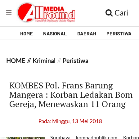
Cari
HOME
NASIONAL
DAERAH
PERISTIWA
V
i
HOME //
Kriminal
//
Peristiwa
d
e
KOMBES Pol. Frans Barung
o
Mangera : Korban Ledakan Bom
Gereja, Menewaskan 11 Orang
[
l
p
Pada: Minggu, 13 Mei 2018
t
w
_
Surabaya. kompadpublik.com- Korban