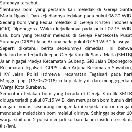
a
Surabaya tersebut.
s
“Tentunya bom yang pertama kali meledak di Gereja Santa
i
Maria Ngagel. Dan kejadiannya ledakan pada pukul 06.30 WIB.
c
Sedang bom yang kedua meledak di Gereja Kristen Indonesia
"
(GKI) Diponegoro. Waktu kejadiannya pada pukul 07.15 WIB.
p
Lalu bom yang terakhir meledak di Gereja Pantekosta Pusat
o
Surabaya (GPPS) Jalan Arjuna pada pukul 07.53 WIB,” Jelasnya.
s
Seperti diketahui berita sebelumnya dimediasi ini, bahwa
t
ledakan bom terjadi didepan Gereja Katolik Santa Maria (SMTB)
_
Jalan Ngagel Madya Kecamatan Gubeng, GKI Jalan Diponegoro
t
Kecamatan Tegalsari, GPPS Jalan Arjuna Kecamatan Sawahan,
y
HKY Jalan Polisi Istimewa Kecamatan Tegalsari pada hari
p
Minggu pagi (13/05/2018) cukup dahsyat dan menggegerkan
e
Warga Kota Surabaya.
=
Sementara ledakan bom yang berada di Gereja Katolik SMTB
"
diduga terjadi pukul 07.15 WIB, dan merupakan bom bunuh diri
p
dengan modus seseorang mengendarai sepeda motor dengan
o
mendadak meledakan bom melalui dirinya. Sehingga sekitar 10
s
warga sipil dan 2 polisi menjadi korban dalam insiden tersebut.
t
(lis/Ian).
"