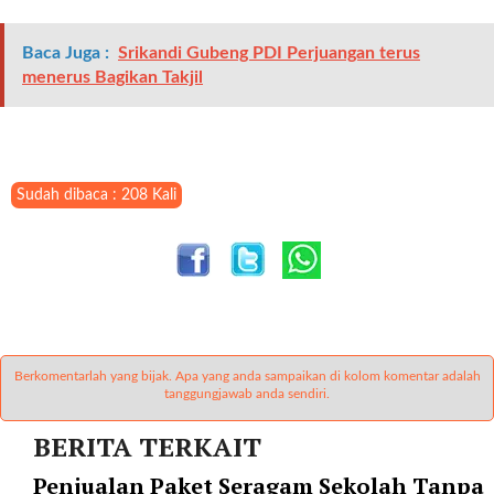
l
i
Baca Juga :
Srikandi Gubeng PDI Perjuangan terus
n
menerus Bagikan Takjil
k
_
t
a
r
Sudah dibaca : 208 Kali
g
e
t
=
"
s
e
Berkomentarlah yang bijak. Apa yang anda sampaikan di kolom komentar adalah
l
tanggungjawab anda sendiri.
f
"
BERITA TERKAIT
c
Penjualan Paket Seragam Sekolah Tanpa
a