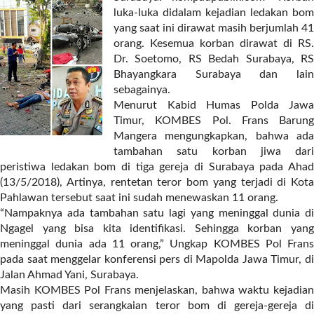
r
luka-luka didalam kejadian ledakan bom
e
yang saat ini dirawat masih berjumlah 41
c
orang. Kesemua korban dirawat di RS.
e
Dr. Soetomo, RS Bedah Surabaya, RS
n
Bhayangkara Surabaya dan lain
t
sebagainya.
p
Menurut Kabid Humas Polda Jawa
o
Timur, KOMBES Pol. Frans Barung
s
Mangera mengungkapkan, bahwa ada
t
tambahan satu korban jiwa dari
s
peristiwa ledakan bom di tiga gereja di Surabaya pada Ahad
l
(13/5/2018), Artinya, rentetan teror bom yang terjadi di Kota
a
Pahlawan tersebut saat ini sudah menewaskan 11 orang.
y
“Nampaknya ada tambahan satu lagi yang meninggal dunia di
o
Ngagel yang bisa kita identifikasi. Sehingga korban yang
u
meninggal dunia ada 11 orang,” Ungkap KOMBES Pol Frans
t
pada saat menggelar konferensi pers di Mapolda Jawa Timur, di
=
Jalan Ahmad Yani, Surabaya.
"
Masih KOMBES Pol Frans menjelaskan, bahwa waktu kejadian
b
yang pasti dari serangkaian teror bom di gereja-gereja di