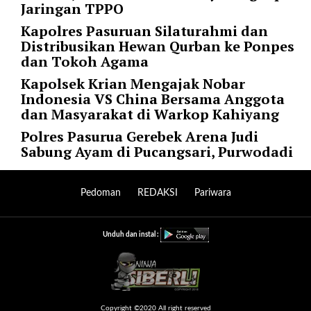
i
Jaringan TPPO
m
Kapolres Pasuruan Silaturahmi dan
a
Distribusikan Hewan Qurban ke Ponpes
g
dan Tokoh Agama
e
s
Kapolsek Krian Mengajak Nobar
=
Indonesia VS China Bersama Anggota
"
dan Masyarakat di Warkop Kahiyang
t
Polres Pasurua Gerebek Arena Judi
r
Sabung Ayam di Pucangsari, Purwodadi
u
e
"
Pedoman
REDAKSI
Pariwara
s
p
a
Unduh dan instal :
c
e
_
h
o
Copyright ©2020 All right reserved