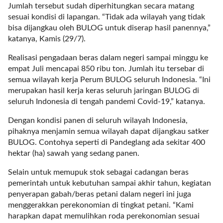
a
Jumlah tersebut sudah diperhitungkan secara matang
s
sesuai kondisi di lapangan. “Tidak ada wilayah yang tidak
i
bisa dijangkau oleh BULOG untuk diserap hasil panennya,”
c
katanya, Kamis (29/7).
"
p
Realisasi pengadaan beras dalam negeri sampai minggu ke
o
empat Juli mencapai 850 ribu ton. Jumlah itu tersebar di
s
semua wilayah kerja Perum BULOG seluruh Indonesia. “Ini
t
merupakan hasil kerja keras seluruh jaringan BULOG di
_
seluruh Indonesia di tengah pandemi Covid-19,” katanya.
t
Dengan kondisi panen di seluruh wilayah Indonesia,
y
pihaknya menjamin semua wilayah dapat dijangkau satker
p
BULOG. Contohya seperti di Pandeglang ada sekitar 400
e
hektar (ha) sawah yang sedang panen.
=
"
Selain untuk memupuk stok sebagai cadangan beras
p
pemerintah untuk kebutuhan sampai akhir tahun, kegiatan
o
penyerapan gabah/beras petani dalam negeri ini juga
s
menggerakkan perekonomian di tingkat petani. “Kami
t
harapkan dapat memulihkan roda perekonomian sesuai
"