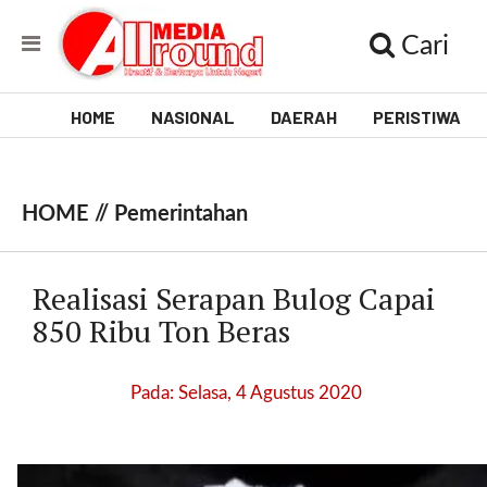
Cari
HOME
NASIONAL
DAERAH
PERISTIWA
V
i
HOME //
Pemerintahan
d
e
Realisasi Serapan Bulog Capai
o
850 Ribu Ton Beras
[
l
Pada: Selasa, 4 Agustus 2020
p
t
w
_