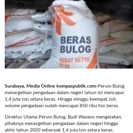
r
e
c
e
n
t
p
o
s
t
s
l
a
Surabaya, Media Online kompaspublik.com-
Perum Bulog
y
menargetkan pengadaan dalam negeri tahun ini mencapai
o
1,4 juta ton setara beras. Hingga minggu keempat Juli,
u
volume pengadaan sudah mencapai 850 ribu ton beras.
t
=
Direktur Utama Perum Bulog, Budi Waseso mengatakan,
"
pihaknya menargetkan pengadaan dalam negeri hingga
b
akhir tahun 2020 sebanyak 1,4 juta ton setara beras.