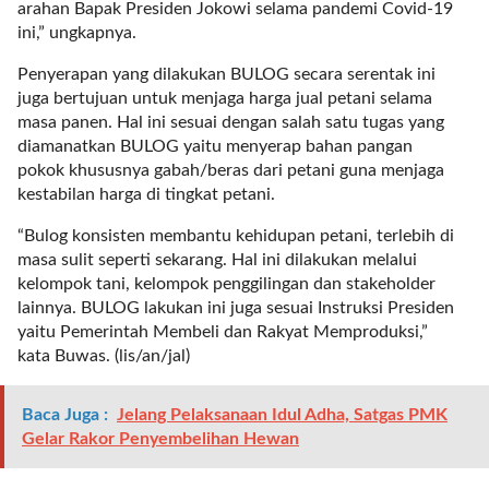
arahan Bapak Presiden Jokowi selama pandemi Covid-19
l
ini,” ungkapnya.
i
n
Penyerapan yang dilakukan BULOG secara serentak ini
k
juga bertujuan untuk menjaga harga jual petani selama
_
masa panen. Hal ini sesuai dengan salah satu tugas yang
t
diamanatkan BULOG yaitu menyerap bahan pangan
a
pokok khususnya gabah/beras dari petani guna menjaga
r
kestabilan harga di tingkat petani.
g
e
“Bulog konsisten membantu kehidupan petani, terlebih di
t
masa sulit seperti sekarang. Hal ini dilakukan melalui
=
kelompok tani, kelompok penggilingan dan stakeholder
"
lainnya. BULOG lakukan ini juga sesuai Instruksi Presiden
s
yaitu Pemerintah Membeli dan Rakyat Memproduksi,”
e
kata Buwas. (lis/an/jal)
l
f
Baca Juga :
Jelang Pelaksanaan Idul Adha, Satgas PMK
"
Gelar Rakor Penyembelihan Hewan
c
a