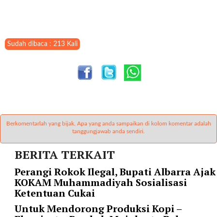
t
e
g
o
Sudah dibaca : 213 Kali
r
y
_
i
d
=
"
2
Berkomentarlah yang bijak. Apa yang anda sampaikan di kolom komentar adalah
tanggungjawab anda sendiri.
3
"
BERITA TERKAIT
f
l
Perangi Rokok Ilegal, Bupati Albarra Ajak
u
KOKAM Muhammadiyah Sosialisasi
i
Ketentuan Cukai
d
Untuk Mendorong Produksi Kopi –
_