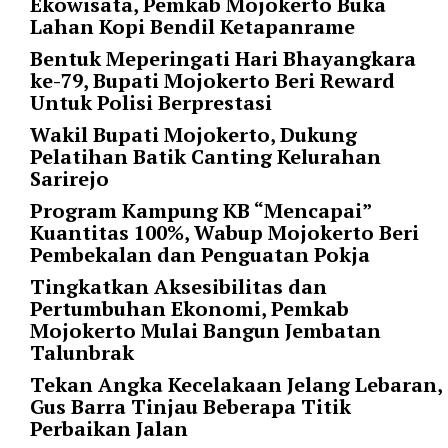
Ekowisata, Pemkab Mojokerto Buka
i
Lahan Kopi Bendil Ketapanrame
m
a
Bentuk Meperingati Hari Bhayangkara
g
ke-79, Bupati Mojokerto Beri Reward
e
Untuk Polisi Berprestasi
s
Wakil Bupati Mojokerto, Dukung
=
Pelatihan Batik Canting Kelurahan
"
Sarirejo
t
r
Program Kampung KB “Mencapai”
u
Kuantitas 100%, Wabup Mojokerto Beri
e
Pembekalan dan Penguatan Pokja
"
Tingkatkan Aksesibilitas dan
s
Pertumbuhan Ekonomi, Pemkab
p
Mojokerto Mulai Bangun Jembatan
a
Talunbrak
c
e
Tekan Angka Kecelakaan Jelang Lebaran,
_
Gus Barra Tinjau Beberapa Titik
h
Perbaikan Jalan
o