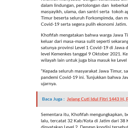
l
dalam lindungan, pertolongan dan keberkah
i
masyayikh, ulama, dan santri serta tokoh
n
Timur beserta seluruh Forkompimda, dan m
k
Covid-19 serta segera pulih ekonomi Jatim.
_
Khofifah mengatakan bahwa warga Jawa Ti
t
keluar dari masa-masa sulit seperti sekaran
a
satunya provinsi Level 1 Covid-19 di Jawa d
r
level Kemenkes tanggal 9 Oktober 2021. Ke
g
wilayah lain untuk juga bisa masuk ke Level
e
t
“Kepada seluruh masyarakat Jawa Timur, s
=
pandemi Covid-19 ini. Tunjukkan bahwa Jaw
"
ujarnya.
s
e
Baca Juga :
Jelang Cuti Idul Fitri 1443 H
l
f
"
Sementara itu, Khofifah mengungkapkan, b
c
lalu, tercatat 32 Kab/Kota di Jatim dari 3
a
dinyatakan Level 2. Dengan kondisi tersebu