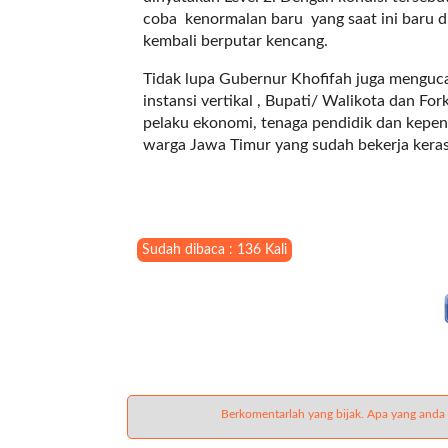
t
coba kenormalan baru yang saat ini baru di
e
kembali berputar kencang.
g
o
Tidak lupa Gubernur Khofifah juga menguc
r
instansi vertikal , Bupati/ Walikota dan F
y
pelaku ekonomi, tenaga pendidik dan kepend
_
warga Jawa Timur yang sudah bekerja kera
i
d
=
"
Sudah dibaca : 136 Kali
2
3
"
f
l
u
i
d
Berkomentarlah yang bijak. Apa yang anda
_