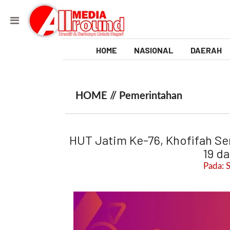
HOME
NASIONAL
DAERAH
V
i
HOME //
Pemerintahan
d
e
HUT Jatim Ke-76, Khofifah Se
o
19 d
Pada: 
[
l
p
t
w
_