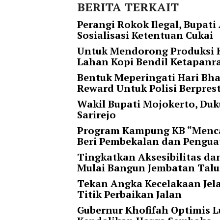
i
BERITA TERKAIT
m
Perangi Rokok Ilegal, Bupa
a
Sosialisasi Ketentuan Cukai
g
e
Untuk Mendorong Produksi K
s
Lahan Kopi Bendil Ketapan
=
Bentuk Meperingati Hari Bha
"
Reward Untuk Polisi Berpres
t
r
Wakil Bupati Mojokerto, Duk
u
Sarirejo
e
Program Kampung KB “Menca
"
Beri Pembekalan dan Pengua
s
p
Tingkatkan Aksesibilitas d
a
Mulai Bangun Jembatan Tal
c
Tekan Angka Kecelakaan Jela
e
Titik Perbaikan Jalan
_
h
Gubernur Khofifah Optimis
o