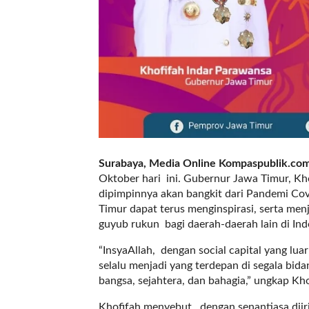
a
s
i
c
"
p
o
s
t
_
t
Surabaya, Media Online Kompaspublik.co
y
Oktober hari ini. Gubernur Jawa Timur, Kho
p
dipimpinnya akan bangkit dari Pandemi Cov
e
Timur dapat terus menginspirasi, serta m
=
guyub rukun bagi daerah-daerah lain di Ind
"
p
“InsyaAllah, dengan social capital yang lua
o
selalu menjadi yang terdepan di segala bi
s
bangsa, sejahtera, dan bahagia,” ungkap Kh
t
"
Khofifah menyebut, dengan senantiasa diirin