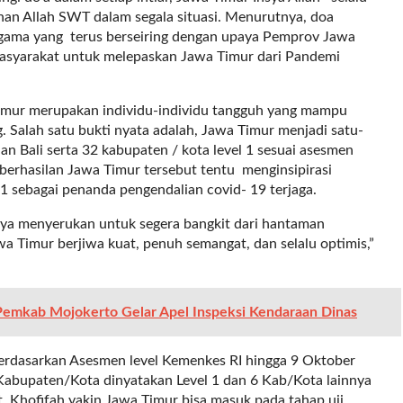
an Allah SWT dalam segala situasi. Menurutnya, doa
 agama yang terus berseiring dengan upaya Pemprov Jawa
asyarakat untuk melepaskan Jawa Timur dari Pandemi
mur merupakan individu-individu tangguh yang mampu
g. Salah satu bukti nyata adalah, Jawa Timur menjadi satu-
an Bali serta 32 kabupaten / kota level 1 sesuai asesmen
berhasilan Jawa Timur tersebut tentu menginsipirasi
 1 sebagai penanda pengendalian covid- 19 terjaga.
aya menyerukan untuk segera bangkit dari hantaman
a Timur berjiwa kuat, penuh semangat, dan selalu optimis,”
, Pemkab Mojokerto Gelar Apel Inspeksi Kendaraan Dinas
erdasarkan Asesmen level Kemenkes RI hingga 9 Oktober
8 Kabupaten/Kota dinyatakan Level 1 dan 6 Kab/Kota lainnya
t, Khofifah yakin Jawa Timur bisa masuk pada tahap uji