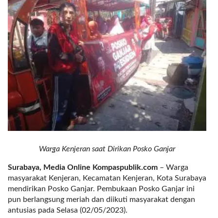
r
e
c
e
n
t
p
o
s
t
s
l
a
y
Warga Kenjeran saat Dirikan Posko Ganjar
o
u
Surabaya, Media Online Kompaspublik.com
– Warga
t
masyarakat Kenjeran, Kecamatan Kenjeran, Kota Surabaya
=
mendirikan Posko Ganjar. Pembukaan Posko Ganjar ini
"
pun berlangsung meriah dan diikuti masyarakat dengan
b
antusias pada Selasa (02/05/2023).