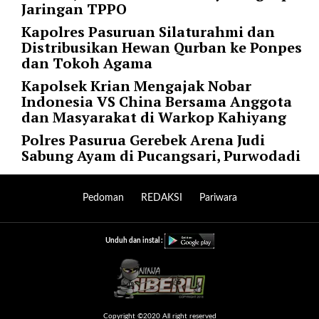
i
Jaringan TPPO
m
Kapolres Pasuruan Silaturahmi dan
a
Distribusikan Hewan Qurban ke Ponpes
g
dan Tokoh Agama
e
s
Kapolsek Krian Mengajak Nobar
=
Indonesia VS China Bersama Anggota
"
dan Masyarakat di Warkop Kahiyang
t
Polres Pasurua Gerebek Arena Judi
r
Sabung Ayam di Pucangsari, Purwodadi
u
e
"
Pedoman
REDAKSI
Pariwara
s
p
a
Unduh dan instal :
c
e
_
h
o
Copyright ©2020 All right reserved