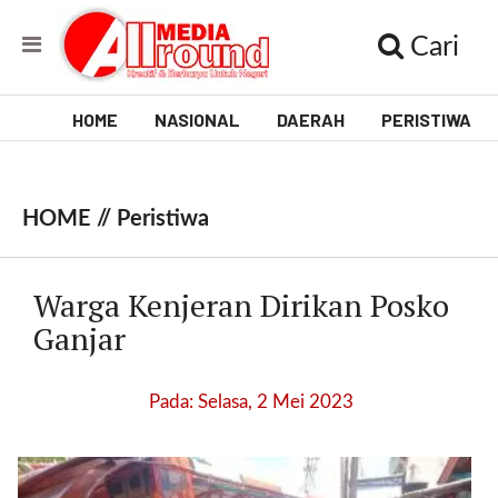
Cari
HOME
NASIONAL
DAERAH
PERISTIWA
V
i
HOME //
Peristiwa
d
e
Warga Kenjeran Dirikan Posko
o
Ganjar
[
l
Pada: Selasa, 2 Mei 2023
p
t
w
_