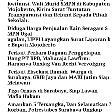
Kwitansi. Wali Murid SMPN di Kabupaten
t
Mojokerto, Kirim Surat Tuntutan
e
Transparansi dan Refund Kepada Pihak
g
Sekolah.
o
r
Diduga Harga Penjualan Kain Seragam S
y
MPN Ugal-
_
ugalan, LIPPI Layangkan Surat Laporan k
i
e Bupati Mojokerto
d
Terkait Perkara Dugaan Penggelapan
=
Uang PT BPB, Maharaja Lawfirm:
"
Harusnya Onslag Van Recht Vervolging
2
3
Terkait Eksekusi Rumah Warga di
"
Surabaya, GRIB Jaya dan MAKI Jatim Siap
f
Melawan
l
Tiga Ormas di Surabaya, Siap Lawan
u
Mafia Hukum
i
d
Amankan 3 Tersangka, Dan Selamatkan 7
_
Korban, Polrestabes Surabaya Ungkap