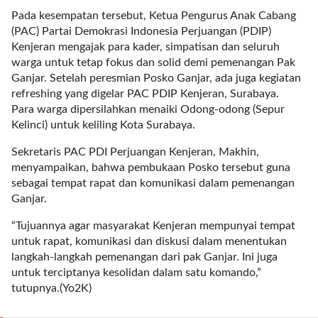
a
Pada kesempatan tersebut, Ketua Pengurus Anak Cabang
s
(PAC) Partai Demokrasi Indonesia Perjuangan (PDIP)
i
Kenjeran mengajak para kader, simpatisan dan seluruh
c
warga untuk tetap fokus dan solid demi pemenangan Pak
"
Ganjar. Setelah peresmian Posko Ganjar, ada juga kegiatan
p
refreshing yang digelar PAC PDIP Kenjeran, Surabaya.
o
Para warga dipersilahkan menaiki Odong-odong (Sepur
s
Kelinci) untuk keliling Kota Surabaya.
t
_
Sekretaris PAC PDI Perjuangan Kenjeran, Makhin,
t
menyampaikan, bahwa pembukaan Posko tersebut guna
y
sebagai tempat rapat dan komunikasi dalam pemenangan
p
Ganjar.
e
=
“Tujuannya agar masyarakat Kenjeran mempunyai tempat
"
untuk rapat, komunikasi dan diskusi dalam menentukan
p
langkah-langkah pemenangan dari pak Ganjar. Ini juga
o
untuk terciptanya kesolidan dalam satu komando,”
s
tutupnya.(Yo2K)
t
"