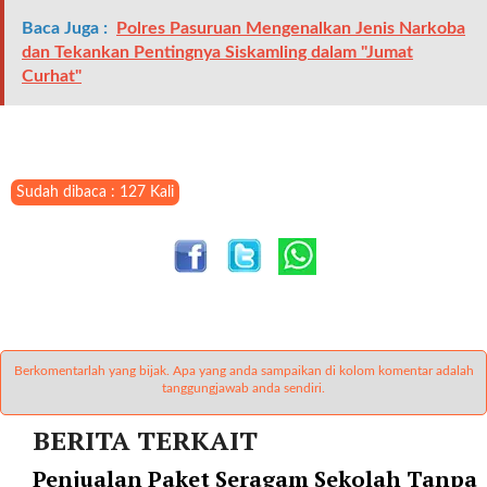
l
Baca Juga :
Polres Pasuruan Mengenalkan Jenis Narkoba
i
dan Tekankan Pentingnya Siskamling dalam "Jumat
n
Curhat"
k
_
t
a
r
Sudah dibaca : 127 Kali
g
e
t
=
"
s
e
Berkomentarlah yang bijak. Apa yang anda sampaikan di kolom komentar adalah
l
tanggungjawab anda sendiri.
f
"
BERITA TERKAIT
c
Penjualan Paket Seragam Sekolah Tanpa
a