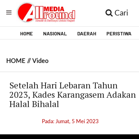
Cari
HOME
NASIONAL
DAERAH
PERISTIWA
V
i
HOME //
Video
d
e
Setelah Hari Lebaran Tahun
o
2023, Kades Karangasem Adakan
Halal Bihalal
[
l
p
Pada: Jumat, 5 Mei 2023
t
w
_