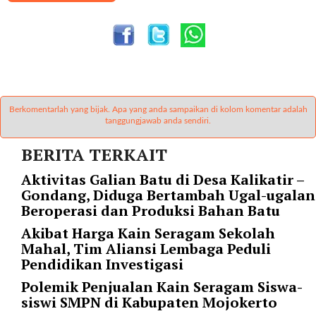
a
s
i
c
"
p
o
Berkomentarlah yang bijak. Apa yang anda sampaikan di kolom komentar adalah
s
tanggungjawab anda sendiri.
t
_
BERITA TERKAIT
t
y
Aktivitas Galian Batu di Desa Kalikatir –
p
Gondang, Diduga Bertambah Ugal-ugalan
e
Beroperasi dan Produksi Bahan Batu
=
Akibat Harga Kain Seragam Sekolah
"
Mahal, Tim Aliansi Lembaga Peduli
p
Pendidikan Investigasi
o
s
Polemik Penjualan Kain Seragam Siswa-
t
siswi SMPN di Kabupaten Mojokerto
"