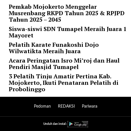
Pemkab Mojokerto Menggelar
l
Musrenbang RKPD Tahun 2025 & RPJPD
i
Tahun 2025 – 2045
n
k
Siswa-siswi SDN Tumapel Meraih Juara 1
_
Mayoret
t
Pelatih Karate Funakoshi Dojo
a
Wilwatikta Meraih Juara
r
g
Acara Peringatan Isro Mi’roj dan Haul
e
Pendiri Masjid Tumapel
t
3 Pelatih Tinju Amatir Pertina Kab.
=
Mojokerto, Ikuti Penataran Pelatih di
"
Probolinggo
s
e
l
Pedoman
REDAKSI
Pariwara
f
"
c
Unduh dan instal :
a