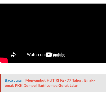
r
e
c
e
n
t
p
o
s
t
s
l
a
y
o
Baca Juga :
Menyambut HUT RI Ke- 77 Tahun, Emak-
u
emak PKK Dempel Ikuti Lomba Gerak Jalan
t
=
"
b