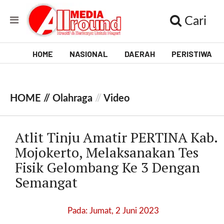
Cari
HOME
NASIONAL
DAERAH
PERISTIWA
V
i
HOME //
Olahraga
//
Video
d
e
Atlit Tinju Amatir PERTINA Kab.
o
Mojokerto, Melaksanakan Tes
Fisik Gelombang Ke 3 Dengan
[
l
Semangat
p
t
w
Pada: Jumat, 2 Juni 2023
_