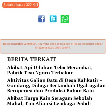
a
Sudah dibaca : 322 Kali
s
i
c
"
p
o
s
t
Berkomentarlah yang bijak. Apa yang anda sampaikan di kolom komentar adalah
_
tanggungjawab anda sendiri.
t
BERITA TERKAIT
y
p
Akibat Api Dilahan Tebu Merambat,
e
Pabrik Tisu Ngoro Terbakar
=
Aktivitas Galian Batu di Desa Kalikatir –
"
Gondang, Diduga Bertambah Ugal-ugalan
p
Beroperasi dan Produksi Bahan Batu
o
s
Akibat Harga Kain Seragam Sekolah
t
Mahal, Tim Aliansi Lembaga Peduli
"