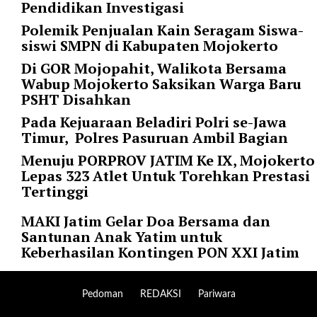
Pendidikan Investigasi
l
Polemik Penjualan Kain Seragam Siswa-
i
siswi SMPN di Kabupaten Mojokerto
n
k
Di GOR Mojopahit, Walikota Bersama
_
Wabup Mojokerto Saksikan Warga Baru
t
PSHT Disahkan
a
Pada Kejuaraan Beladiri Polri se-Jawa
r
Timur, Polres Pasuruan Ambil Bagian
g
e
Menuju PORPROV JATIM Ke IX, Mojokerto
t
Lepas 323 Atlet Untuk Torehkan Prestasi
=
Tertinggi
"
s
MAKI Jatim Gelar Doa Bersama dan
e
Santunan Anak Yatim untuk
l
Keberhasilan Kontingen PON XXI Jatim
f
"
c
Pedoman
REDAKSI
Pariwara
a