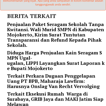
Berkomentarlah yang bijak. Apa yang anda sampaikan di kolom komentar adalah
r
tanggungjawab anda sendiri.
=
BERITA TERKAIT
"
5
Penjualan Paket Seragam Sekolah Tanpa
"
Kwitansi. Wali Murid SMPN di Kabupaten
s
Mojokerto, Kirim Surat Tuntutan
p
Transparansi dan Refund Kepada Pihak
a
Sekolah.
c
e
Diduga Harga Penjualan Kain Seragam S
_
MPN Ugal-
v
ugalan, LIPPI Layangkan Surat Laporan k
e
e Bupati Mojokerto
r
Terkait Perkara Dugaan Penggelapan
=
Uang PT BPB, Maharaja Lawfirm:
"
Harusnya Onslag Van Recht Vervolging
5
"
Terkait Eksekusi Rumah Warga di
c
Surabaya, GRIB Jaya dan MAKI Jatim Siap
o
Melawan