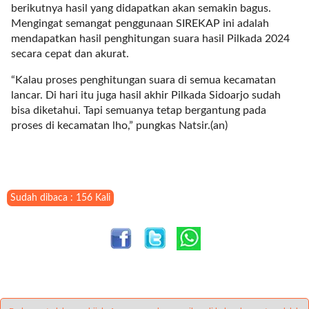
i
berikutnya hasil yang didapatkan akan semakin bagus.
m
Mengingat semangat penggunaan SIREKAP ini adalah
a
mendapatkan hasil penghitungan suara hasil Pilkada 2024
g
secara cepat dan akurat.
e
s
“Kalau proses penghitungan suara di semua kecamatan
=
lancar. Di hari itu juga hasil akhir Pilkada Sidoarjo sudah
"
bisa diketahui. Tapi semuanya tetap bergantung pada
t
proses di kecamatan lho,” pungkas Natsir.(an)
r
u
e
"
Sudah dibaca : 156 Kali
s
p
a
c
e
_
h
o