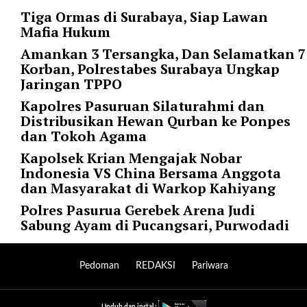
l
Tiga Ormas di Surabaya, Siap Lawan
u
Mafia Hukum
m
Amankan 3 Tersangka, Dan Selamatkan 7
n
Korban, Polrestabes Surabaya Ungkap
s
Jaringan TPPO
=
"
Kapolres Pasuruan Silaturahmi dan
1
Distribusikan Hewan Qurban ke Ponpes
"
dan Tokoh Agama
o
Kapolsek Krian Mengajak Nobar
r
Indonesia VS China Bersama Anggota
d
dan Masyarakat di Warkop Kahiyang
e
r
Polres Pasurua Gerebek Arena Judi
=
Sabung Ayam di Pucangsari, Purwodadi
"
D
E
Pedoman
REDAKSI
Pariwara
S
C
Unduh dan instal :