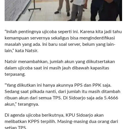
l
i
n
k
_
“Inilah pentingnya ujicoba seperti ini. Karena kita jadi tahu
t
kemampuan servernya sekaligus bisa mengindentifikasi
a
masalah yang ada. Ini baru soal server, belum yang lain-
r
lain,” kata Natsir.
g
Natsir menambahkan, jumlah akun yang diikutsertakan
e
dalam ujicoba saat ini masih jauh dibawah kapasitas
t
terpasang.
=
"
“Yang diikutkan ini hanya akunnya PPS dan PPK saja.
s
Sedang saat pilkada nanti, dari jumlah itu masih ditambah
e
ribuan akun dari semua TPS. Di Sidoarjo saja ada 5.4666
l
akun,” terangnya.
f
"
Di agenda ujicoba berikutnya, KPU Sidoarjo akan
c
melibatkan KPPS terpilih. Masing-masing dua orang dari
a
setiap TPS.