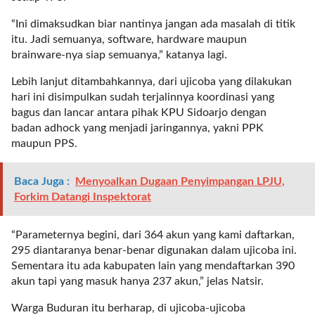
t
e
“Ini dimaksudkan biar nantinya jangan ada masalah di titik
g
itu. Jadi semuanya, software, hardware maupun
o
brainware-nya siap semuanya,” katanya lagi.
r
Lebih lanjut ditambahkannya, dari ujicoba yang dilakukan
y
hari ini disimpulkan sudah terjalinnya koordinasi yang
_
bagus dan lancar antara pihak KPU Sidoarjo dengan
i
badan adhock yang menjadi jaringannya, yakni PPK
d
maupun PPS.
=
"
2
Baca Juga :
Menyoalkan Dugaan Penyimpangan LPJU,
3
Forkim Datangi Inspektorat
"
f
“Parameternya begini, dari 364 akun yang kami daftarkan,
l
295 diantaranya benar-benar digunakan dalam ujicoba ini.
u
Sementara itu ada kabupaten lain yang mendaftarkan 390
i
akun tapi yang masuk hanya 237 akun,” jelas Natsir.
d
_
Warga Buduran itu berharap, di ujicoba-ujicoba