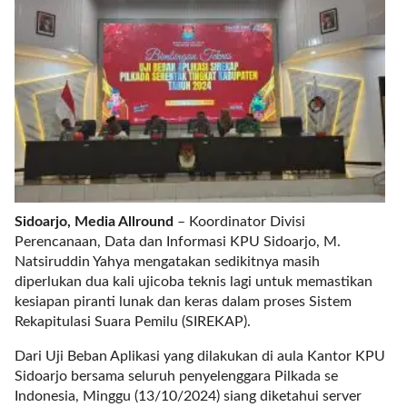
r
e
c
e
n
t
p
o
s
t
s
Sidoarjo, Media Allround
– Koordinator Divisi
l
Perencanaan, Data dan Informasi KPU Sidoarjo, M.
a
Natsiruddin Yahya mengatakan sedikitnya masih
y
diperlukan dua kali ujicoba teknis lagi untuk memastikan
o
kesiapan piranti lunak dan keras dalam proses Sistem
u
Rekapitulasi Suara Pemilu (SIREKAP).
t
=
Dari Uji Beban Aplikasi yang dilakukan di aula Kantor KPU
"
Sidoarjo bersama seluruh penyelenggara Pilkada se
b
Indonesia, Minggu (13/10/2024) siang diketahui server