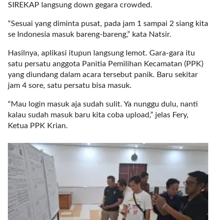
a
SIREKAP langsung down gegara crowded.
s
“Sesuai yang diminta pusat, pada jam 1 sampai 2 siang kita
i
se Indonesia masuk bareng-bareng,” kata Natsir.
c
"
Hasilnya, aplikasi itupun langsung lemot. Gara-gara itu
p
satu persatu anggota Panitia Pemilihan Kecamatan (PPK)
o
yang diundang dalam acara tersebut panik. Baru sekitar
s
jam 4 sore, satu persatu bisa masuk.
t
_
“Mau login masuk aja sudah sulit. Ya nunggu dulu, nanti
t
kalau sudah masuk baru kita coba upload,” jelas Fery,
y
Ketua PPK Krian.
p
e
=
"
p
o
s
t
"