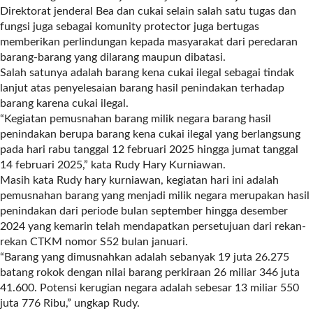
a
Direktorat jenderal Bea dan cukai selain salah satu tugas dan
s
fungsi juga sebagai komunity protector juga bertugas
i
memberikan perlindungan kepada masyarakat dari peredaran
c
barang-barang yang dilarang maupun dibatasi.
"
Salah satunya adalah barang kena cukai ilegal sebagai tindak
p
lanjut atas penyelesaian barang hasil penindakan terhadap
o
barang karena cukai ilegal.
s
“Kegiatan pemusnahan barang milik negara barang hasil
t
penindakan berupa barang kena cukai ilegal yang berlangsung
_
pada hari rabu tanggal 12 februari 2025 hingga jumat tanggal
t
14 februari 2025,” kata Rudy Hary Kurniawan.
y
Masih kata Rudy hary kurniawan, kegiatan hari ini adalah
p
pemusnahan barang yang menjadi milik negara merupakan hasil
e
penindakan dari periode bulan september hingga desember
=
2024 yang kemarin telah mendapatkan persetujuan dari rekan-
"
rekan CTKM nomor S52 bulan januari.
p
“Barang yang dimusnahkan adalah sebanyak 19 juta 26.275
o
batang rokok dengan nilai barang perkiraan 26 miliar 346 juta
s
41.600. Potensi kerugian negara adalah sebesar 13 miliar 550
t
juta 776 Ribu,” ungkap Rudy.
"