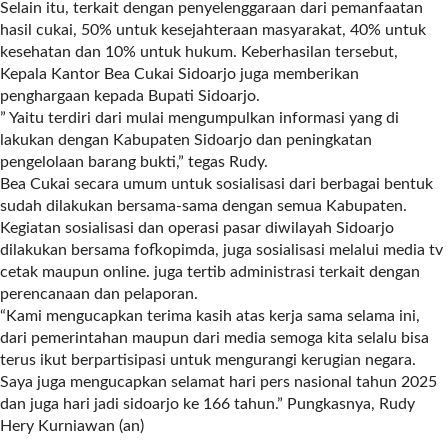
Selain itu, terkait dengan penyelenggaraan dari pemanfaatan
l
hasil cukai, 50% untuk kesejahteraan masyarakat, 40% untuk
i
kesehatan dan 10% untuk hukum. Keberhasilan tersebut,
n
Kepala Kantor Bea Cukai Sidoarjo juga memberikan
k
penghargaan kepada Bupati Sidoarjo.
_
” Yaitu terdiri dari mulai mengumpulkan informasi yang di
t
lakukan dengan Kabupaten Sidoarjo dan peningkatan
a
pengelolaan barang bukti,” tegas Rudy.
r
Bea Cukai secara umum untuk sosialisasi dari berbagai bentuk
g
sudah dilakukan bersama-sama dengan semua Kabupaten.
e
Kegiatan sosialisasi dan operasi pasar diwilayah Sidoarjo
t
dilakukan bersama fofkopimda, juga sosialisasi melalui media tv
=
cetak maupun online. juga tertib administrasi terkait dengan
"
perencanaan dan pelaporan.
s
“Kami mengucapkan terima kasih atas kerja sama selama ini,
e
dari pemerintahan maupun dari media semoga kita selalu bisa
l
terus ikut berpartisipasi untuk mengurangi kerugian negara.
f
Saya juga mengucapkan selamat hari pers nasional tahun 2025
"
dan juga hari jadi sidoarjo ke 166 tahun.” Pungkasnya, Rudy
c
Hery Kurniawan (an)
a