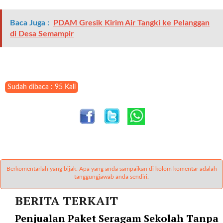
t
e
Baca Juga :
PDAM Gresik Kirim Air Tangki ke Pelanggan
g
di Desa Semampir
o
r
y
_
i
Sudah dibaca : 95 Kali
d
=
"
2
3
"
f
l
Berkomentarlah yang bijak. Apa yang anda sampaikan di kolom komentar adalah
tanggungjawab anda sendiri.
u
i
BERITA TERKAIT
d
_
Penjualan Paket Seragam Sekolah Tanpa