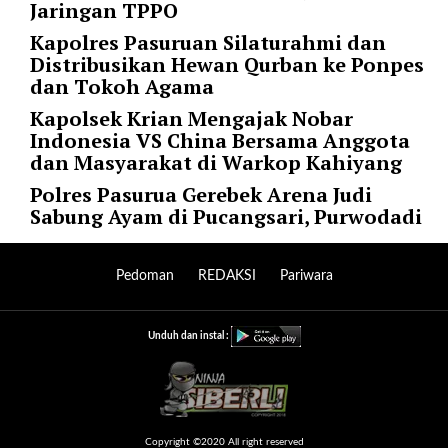
Jaringan TPPO
r
Kapolres Pasuruan Silaturahmi dan
=
Distribusikan Hewan Qurban ke Ponpes
"
dan Tokoh Agama
5
"
Kapolsek Krian Mengajak Nobar
s
Indonesia VS China Bersama Anggota
p
dan Masyarakat di Warkop Kahiyang
a
Polres Pasurua Gerebek Arena Judi
c
Sabung Ayam di Pucangsari, Purwodadi
e
_
v
Pedoman
REDAKSI
Pariwara
e
r
=
Unduh dan instal :
"
5
"
c
o
Copyright ©2020 All right reserved