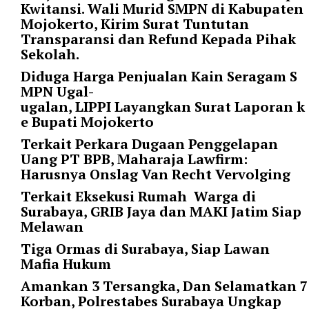
i
Kwitansi. Wali Murid SMPN di Kabupaten
m
Mojokerto, Kirim Surat Tuntutan
a
Transparansi dan Refund Kepada Pihak
g
Sekolah.
e
Diduga Harga Penjualan Kain Seragam S
s
MPN Ugal-
=
ugalan, LIPPI Layangkan Surat Laporan k
"
e Bupati Mojokerto
t
r
Terkait Perkara Dugaan Penggelapan
u
Uang PT BPB, Maharaja Lawfirm:
e
Harusnya Onslag Van Recht Vervolging
"
Terkait Eksekusi Rumah Warga di
s
Surabaya, GRIB Jaya dan MAKI Jatim Siap
p
Melawan
a
c
Tiga Ormas di Surabaya, Siap Lawan
e
Mafia Hukum
_
Amankan 3 Tersangka, Dan Selamatkan 7
h
Korban, Polrestabes Surabaya Ungkap
o