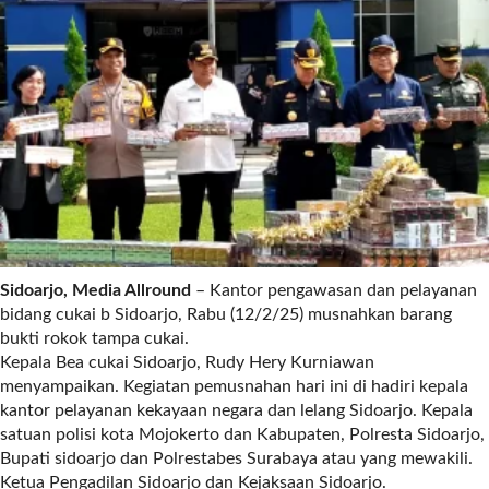
r
e
c
e
n
t
p
o
s
t
s
l
Sidoarjo, Media Allround
– Kantor pengawasan dan pelayanan
a
bidang cukai b Sidoarjo, Rabu (12/2/25) musnahkan barang
y
bukti rokok tampa cukai.
o
Kepala Bea cukai Sidoarjo, Rudy Hery Kurniawan
u
menyampaikan. Kegiatan pemusnahan hari ini di hadiri kepala
t
kantor pelayanan kekayaan negara dan lelang Sidoarjo. Kepala
=
satuan polisi kota Mojokerto dan Kabupaten, Polresta Sidoarjo,
"
Bupati sidoarjo dan Polrestabes Surabaya atau yang mewakili.
b
Ketua Pengadilan Sidoarjo dan Kejaksaan Sidoarjo.