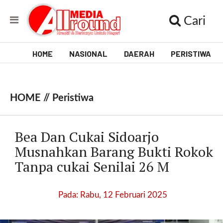
Cari
HOME
NASIONAL
DAERAH
PERISTIWA
V
i
HOME //
Peristiwa
d
e
Bea Dan Cukai Sidoarjo
o
Musnahkan Barang Bukti Rokok
Tanpa cukai Senilai 26 M
[
l
p
Pada: Rabu, 12 Februari 2025
t
w
_