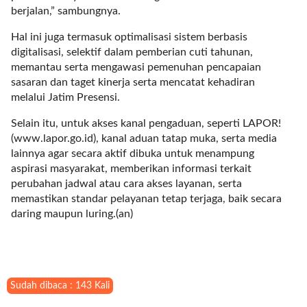
berjalan,” sambungnya.
r
=
Hal ini juga termasuk optimalisasi sistem berbasis
"
digitalisasi, selektif dalam pemberian cuti tahunan,
5
memantau serta mengawasi pemenuhan pencapaian
"
sasaran dan taget kinerja serta mencatat kehadiran
s
melalui Jatim Presensi.
p
a
Selain itu, untuk akses kanal pengaduan, seperti LAPOR!
c
(www.lapor.go.id), kanal aduan tatap muka, serta media
e
lainnya agar secara aktif dibuka untuk menampung
_
aspirasi masyarakat, memberikan informasi terkait
v
perubahan jadwal atau cara akses layanan, serta
e
memastikan standar pelayanan tetap terjaga, baik secara
r
daring maupun luring.(an)
=
"
5
"
c
Sudah dibaca : 143 Kali
o