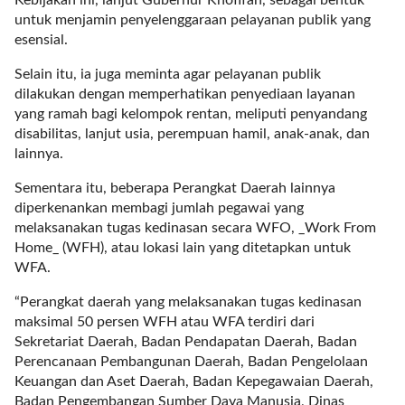
l
untuk menjamin penyelenggaraan pelayanan publik yang
i
esensial.
n
Selain itu, ia juga meminta agar pelayanan publik
k
dilakukan dengan memperhatikan penyediaan layanan
_
yang ramah bagi kelompok rentan, meliputi penyandang
t
disabilitas, lanjut usia, perempuan hamil, anak-anak, dan
a
lainnya.
r
g
Sementara itu, beberapa Perangkat Daerah lainnya
e
diperkenankan membagi jumlah pegawai yang
t
melaksanakan tugas kedinasan secara WFO, _Work From
=
Home_ (WFH), atau lokasi lain yang ditetapkan untuk
"
WFA.
s
e
“Perangkat daerah yang melaksanakan tugas kedinasan
l
maksimal 50 persen WFH atau WFA terdiri dari
f
Sekretariat Daerah, Badan Pendapatan Daerah, Badan
"
Perencanaan Pembangunan Daerah, Badan Pengelolaan
c
Keuangan dan Aset Daerah, Badan Kepegawaian Daerah,
a
Badan Pengembangan Sumber Daya Manusia, Dinas