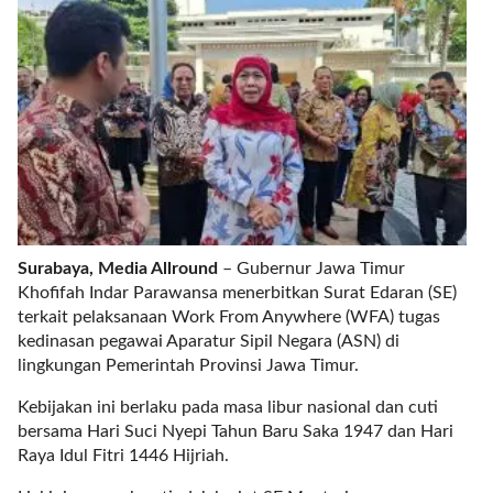
r
e
c
e
n
t
p
o
s
t
s
Surabaya, Media Allround
– Gubernur Jawa Timur
l
Khofifah Indar Parawansa menerbitkan Surat Edaran (SE)
a
terkait pelaksanaan Work From Anywhere (WFA) tugas
y
kedinasan pegawai Aparatur Sipil Negara (ASN) di
o
lingkungan Pemerintah Provinsi Jawa Timur.
u
t
Kebijakan ini berlaku pada masa libur nasional dan cuti
=
bersama Hari Suci Nyepi Tahun Baru Saka 1947 dan Hari
"
Raya Idul Fitri 1446 Hijriah.
b