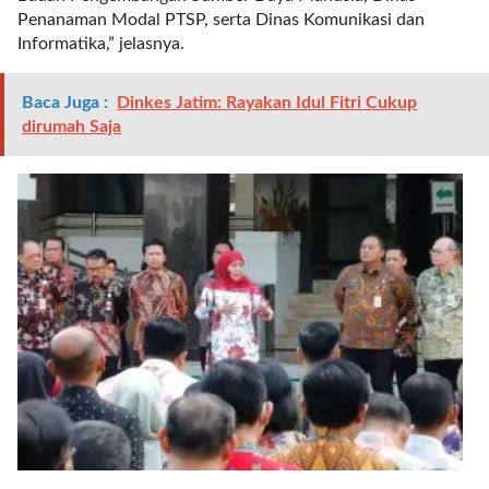
t
Penanaman Modal PTSP, serta Dinas Komunikasi dan
e
Informatika,” jelasnya.
g
o
Baca Juga :
Dinkes Jatim: Rayakan Idul Fitri Cukup
r
dirumah Saja
y
_
i
d
=
"
2
3
"
f
l
u
i
d
_