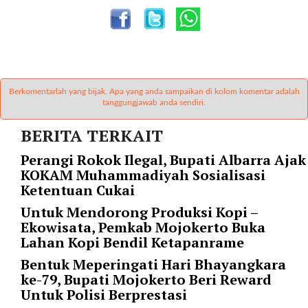
l
u
m
n
s
=
Berkomentarlah yang bijak. Apa yang anda sampaikan di kolom komentar adalah
"
tanggungjawab anda sendiri.
1
"
BERITA TERKAIT
o
Perangi Rokok Ilegal, Bupati Albarra Ajak
r
KOKAM Muhammadiyah Sosialisasi
d
Ketentuan Cukai
e
r
Untuk Mendorong Produksi Kopi –
=
Ekowisata, Pemkab Mojokerto Buka
"
Lahan Kopi Bendil Ketapanrame
D
Bentuk Meperingati Hari Bhayangkara
E
ke-79, Bupati Mojokerto Beri Reward
S
Untuk Polisi Berprestasi
C