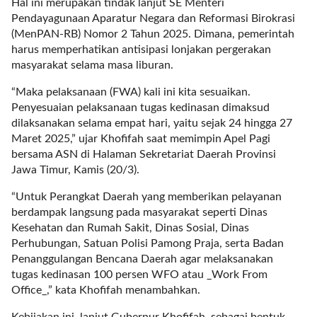
Hal ini merupakan tindak lanjut SE Menteri
a
Pendayagunaan Aparatur Negara dan Reformasi Birokrasi
s
(MenPAN-RB) Nomor 2 Tahun 2025. Dimana, pemerintah
i
harus memperhatikan antisipasi lonjakan pergerakan
c
masyarakat selama masa liburan.
"
p
“Maka pelaksanaan (FWA) kali ini kita sesuaikan.
o
Penyesuaian pelaksanaan tugas kedinasan dimaksud
s
dilaksanakan selama empat hari, yaitu sejak 24 hingga 27
t
Maret 2025,” ujar Khofifah saat memimpin Apel Pagi
_
bersama ASN di Halaman Sekretariat Daerah Provinsi
t
Jawa Timur, Kamis (20/3).
y
p
“Untuk Perangkat Daerah yang memberikan pelayanan
e
berdampak langsung pada masyarakat seperti Dinas
=
Kesehatan dan Rumah Sakit, Dinas Sosial, Dinas
"
Perhubungan, Satuan Polisi Pamong Praja, serta Badan
p
Penanggulangan Bencana Daerah agar melaksanakan
o
tugas kedinasan 100 persen WFO atau _Work From
s
Office_,” kata Khofifah menambahkan.
t
"
Kebijakan ini, lanjut Gubernur Khofifah, sebagai bentuk