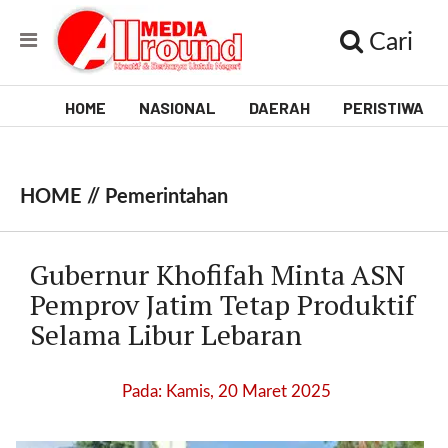
Cari
HOME
NASIONAL
DAERAH
PERISTIWA
V
i
HOME //
Pemerintahan
d
e
Gubernur Khofifah Minta ASN
o
Pemprov Jatim Tetap Produktif
Selama Libur Lebaran
[
l
p
Pada: Kamis, 20 Maret 2025
t
w
_