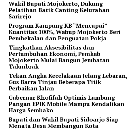
"
Wakil Bupati Mojokerto, Dukung
o
Pelatihan Batik Canting Kelurahan
r
Sarirejo
d
Program Kampung KB “Mencapai”
e
Kuantitas 100%, Wabup Mojokerto Beri
r
Pembekalan dan Penguatan Pokja
b
y
Tingkatkan Aksesibilitas dan
=
Pertumbuhan Ekonomi, Pemkab
"
Mojokerto Mulai Bangun Jembatan
d
Talunbrak
a
Tekan Angka Kecelakaan Jelang Lebaran,
t
Gus Barra Tinjau Beberapa Titik
e
Perbaikan Jalan
"
p
Gubernur Khofifah Optimis Lumbung
o
Pangan EPIK Mobile Mampu Kendalikan
s
Harga Sembako
t
Bupati dan Wakil Bupati Sidoarjo Siap
s
Menata Desa Membangun Kota
_