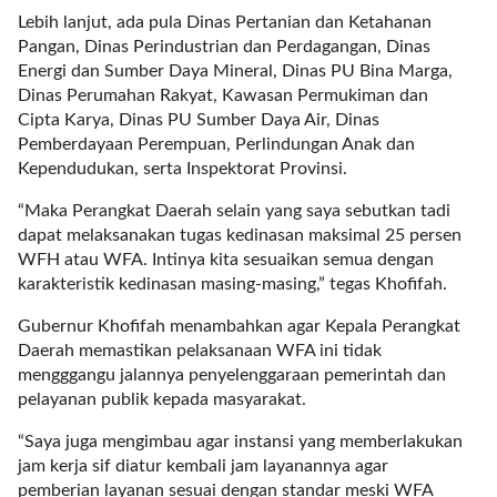
i
Lebih lanjut, ada pula Dinas Pertanian dan Ketahanan
m
Pangan, Dinas Perindustrian dan Perdagangan, Dinas
a
Energi dan Sumber Daya Mineral, Dinas PU Bina Marga,
g
Dinas Perumahan Rakyat, Kawasan Permukiman dan
e
Cipta Karya, Dinas PU Sumber Daya Air, Dinas
s
Pemberdayaan Perempuan, Perlindungan Anak dan
=
Kependudukan, serta Inspektorat Provinsi.
"
t
“Maka Perangkat Daerah selain yang saya sebutkan tadi
r
dapat melaksanakan tugas kedinasan maksimal 25 persen
u
WFH atau WFA. Intinya kita sesuaikan semua dengan
e
karakteristik kedinasan masing-masing,” tegas Khofifah.
"
s
Gubernur Khofifah menambahkan agar Kepala Perangkat
p
Daerah memastikan pelaksanaan WFA ini tidak
a
mengggangu jalannya penyelenggaraan pemerintah dan
c
pelayanan publik kepada masyarakat.
e
“Saya juga mengimbau agar instansi yang memberlakukan
_
jam kerja sif diatur kembali jam layanannya agar
h
pemberian layanan sesuai dengan standar meski WFA
o