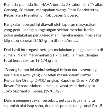
a
Pemuda-pemuda itu, MAAA berusia 23 tahun dan TY alias
s
Gosong, 28 tahun, merupakan warga Desa Bendotretek,
i
Kecamatan Prambon di Kabupaten Sidoarjo.
c
"
Pangkalan operasi ini diawali oleh laporan masyarakat
p
yang peduli dengan lingkungan sekitar mereka. Ketika
o
polisi melakukan penggeledahan, mereka menjumpai satu
s
klip sabu seberat 0,152 gram di saku Annas.
t
_
Dari hasil interogasi, petugas melakukan penggeledahan di
t
rumah TY dan menemukan 21 klip sabu lainnya, dengan
y
total berat sekitar 19,174 gram.
p
“Barang haram ini diakui sebagai titipan dari seseorang
e
berinisial Kartel yang kini telah masuk dalam Daftar
=
Pencarian Orang (DPO),” ungkap Kapolres Gresik, AKBP
"
Rovan Richard Mahenu, melalui Kasatresnarkoba Iptu
p
Joko Suprianto, Senin, (19/05/25)
o
s
Dalam penggerebekan tersebut, petugas juga menyita
t
sejumlah alat isap sabu, dua unit ponsel, uang tunai Rp1,5
"