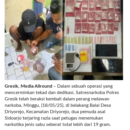
r
e
c
e
n
t
p
o
s
t
s
l
a
Gresik, Media Allround
– Dalam sebuah operasi yang
y
mencerminkan tekad dan dedikasi, Satresnarkoba Polres
o
Gresik telah beraksi kembali dalam perang melawan
u
narkoba, Minggu, (18/05/25), di belakang Balai Desa
t
Driyorejo, Kecamatan Driyorejo, dua pemuda asal
=
Sidoarjo terjaring razia saat petugas menemukan
"
narkotika jenis sabu seberat total lebih dari 19 gram.
b