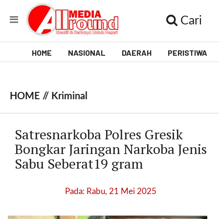
Cari
HOME
NASIONAL
DAERAH
PERISTIWA
V
i
HOME //
Kriminal
d
e
Satresnarkoba Polres Gresik
o
Bongkar Jaringan Narkoba Jenis
Sabu Seberat19 gram
[
l
p
Pada: Rabu, 21 Mei 2025
t
w
_