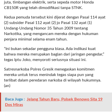
juta, timbangan elektrik, serta sepeda motor Honda
l
CB150R yang telah dimodifikasi tanpa STNK.
i
n
Kedua pemuda tersebut kini dijerat dengan Pasal 114 ayat
k
(2) subsider Pasal 112 ayat (2) jo Pasal 132 ayat (1)
_
Undang-Undang Nomor 35 Tahun 2009 tentang
t
Narkotika, yang mengancam mereka dengan hukuman
a
penjara minimal selama enam tahun.
r
g
“Ini bukan sekadar pengguna biasa. Ada indikasi kuat
e
bahwa mereka merupakan bagian dari jaringan pengedar,”
t
tegas Iptu Joko, menyoroti seriusnya situasi ini.
=
Satresnarkoba Polres Gresik menegaskan komitmen
"
mereka untuk terus menindak tegas siapa pun yang
s
terlibat dalam peredaran narkoba di wilayah hukumnya.
e
(an)
l
f
"
Baca Juga :
Jelang Tahun Baru, Polsek Benowo Sita 19
c
Dos Miras
a