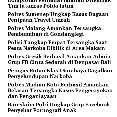
i
Tim Jatanras Polda Jatim
m
a
Polres Sumenep Ungkap Kasus Dugaan
g
Penipuan Travel Umrah
e
Polres Malang Amankan Tersangka
s
Pembunuhan di Gondanglegi
=
Polisi Tangkap Empat Tersangka Saat
"
Pesta Narkoba Dibilik di Area Makam
t
r
Polres Gresik Berhasil Amankan Admin
u
Grup FB Cinta Sedarah di Denpasar Bali
e
Petugas Rutan Klas I Surabaya Gagalkan
"
Penyelundupan Narkoba
s
p
Polres Madiun Kota Berhasil Amankan
a
Belasan Tersangka Kasus Pengeroyokan
c
dan Penganiayaan
e
Bareskrim Polri Ungkap Grup Facebook
_
Penyebar Pornografi Anak
h
o