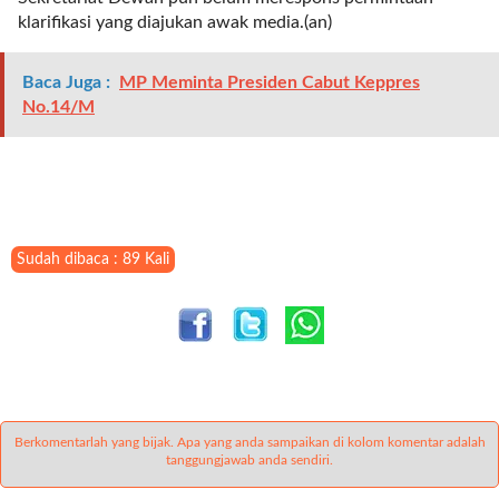
t
klarifikasi yang diajukan awak media.(an)
e
g
Baca Juga :
MP Meminta Presiden Cabut Keppres
o
No.14/M
r
y
_
i
d
=
"
Sudah dibaca : 89 Kali
2
3
"
f
l
u
i
Berkomentarlah yang bijak. Apa yang anda sampaikan di kolom komentar adalah
d
tanggungjawab anda sendiri.
_