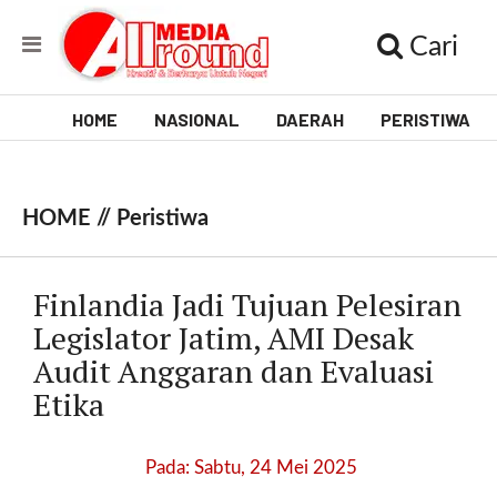
Cari
HOME
NASIONAL
DAERAH
PERISTIWA
V
i
HOME //
Peristiwa
d
e
Finlandia Jadi Tujuan Pelesiran
o
Legislator Jatim, AMI Desak
Audit Anggaran dan Evaluasi
[
l
Etika
p
t
w
Pada: Sabtu, 24 Mei 2025
_