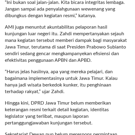
“Ini bukan soal jalan-jalan. Kita bicara integritas lembaga.
l
Jangan sampai ada penyalahgunaan wewenang yang
i
dibungkus dengan kegiatan resmi,” katanya.
n
k
AMI juga menuntut akuntabilitas pelaporan hasil
_
kunjungan luar negeri itu. Zahdi mempertanyakan sejauh
t
mana kegiatan tersebut memberi dampak bagi masyarakat
a
Jawa Timur, terutama di saat Presiden Prabowo Subianto
r
sendiri sedang gencar mengkampanyekan efisiensi dan
g
efektivitas penggunaan APBN dan APBD.
e
t
“Harus jelas hasilnya, apa yang mereka pelajari, dan
=
bagaimana implementasinya untuk Jawa Timur. Kalau
"
hanya jadi wisata berkedok kunker, itu penghinaan
s
terhadap rakyat,” ujar Zahdi.
e
Hingga kini, DPRD Jawa Timur belum memberikan
l
keterangan resmi terkait detail kegiatan, identitas
f
legislator yang terlibat, maupun laporan
"
pertanggungjawaban kunjungan tersebut.
c
a
Sekretariat Dewan pun belum merespons permintaan