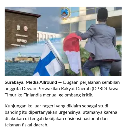
r
e
c
e
n
t
p
o
s
t
s
l
a
Surabaya, Media Allround
— Dugaan perjalanan sembilan
y
anggota Dewan Perwakilan Rakyat Daerah (DPRD) Jawa
o
Timur ke Finlandia menuai gelombang kritik.
u
t
Kunjungan ke luar negeri yang diklaim sebagai studi
=
banding itu dipertanyakan urgensinya, utamanya karena
"
dilakukan di tengah kebijakan efisiensi nasional dan
b
tekanan fiskal daerah.