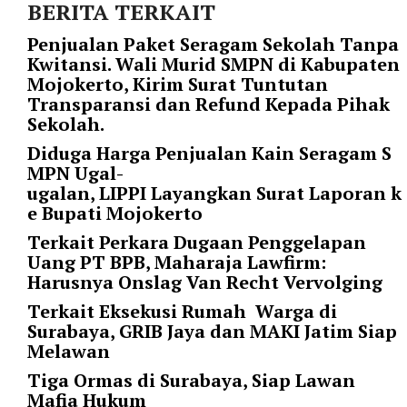
i
BERITA TERKAIT
m
Penjualan Paket Seragam Sekolah Tanpa
a
Kwitansi. Wali Murid SMPN di Kabupaten
g
Mojokerto, Kirim Surat Tuntutan
e
Transparansi dan Refund Kepada Pihak
s
Sekolah.
=
"
Diduga Harga Penjualan Kain Seragam S
t
MPN Ugal-
r
ugalan, LIPPI Layangkan Surat Laporan k
u
e Bupati Mojokerto
e
Terkait Perkara Dugaan Penggelapan
"
Uang PT BPB, Maharaja Lawfirm:
s
Harusnya Onslag Van Recht Vervolging
p
a
Terkait Eksekusi Rumah Warga di
c
Surabaya, GRIB Jaya dan MAKI Jatim Siap
e
Melawan
_
Tiga Ormas di Surabaya, Siap Lawan
h
Mafia Hukum
o