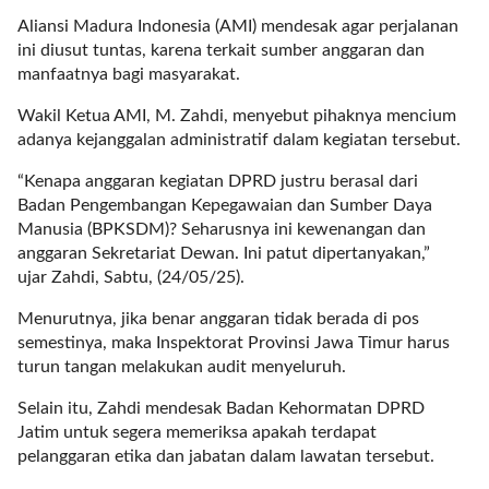
a
Aliansi Madura Indonesia (AMI) mendesak agar perjalanan
s
ini diusut tuntas, karena terkait sumber anggaran dan
i
manfaatnya bagi masyarakat.
c
"
Wakil Ketua AMI, M. Zahdi, menyebut pihaknya mencium
p
adanya kejanggalan administratif dalam kegiatan tersebut.
o
s
“Kenapa anggaran kegiatan DPRD justru berasal dari
t
Badan Pengembangan Kepegawaian dan Sumber Daya
_
Manusia (BPKSDM)? Seharusnya ini kewenangan dan
t
anggaran Sekretariat Dewan. Ini patut dipertanyakan,”
y
ujar Zahdi, Sabtu, (24/05/25).
p
e
Menurutnya, jika benar anggaran tidak berada di pos
=
semestinya, maka Inspektorat Provinsi Jawa Timur harus
"
turun tangan melakukan audit menyeluruh.
p
Selain itu, Zahdi mendesak Badan Kehormatan DPRD
o
Jatim untuk segera memeriksa apakah terdapat
s
pelanggaran etika dan jabatan dalam lawatan tersebut.
t
"