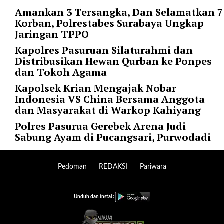
r
Amankan 3 Tersangka, Dan Selamatkan 7
=
Korban, Polrestabes Surabaya Ungkap
"
Jaringan TPPO
5
Kapolres Pasuruan Silaturahmi dan
"
Distribusikan Hewan Qurban ke Ponpes
s
dan Tokoh Agama
p
a
Kapolsek Krian Mengajak Nobar
c
Indonesia VS China Bersama Anggota
e
dan Masyarakat di Warkop Kahiyang
_
Polres Pasurua Gerebek Arena Judi
v
Sabung Ayam di Pucangsari, Purwodadi
e
r
=
Pedoman
REDAKSI
Pariwara
"
5
"
Unduh dan instal :
c
o