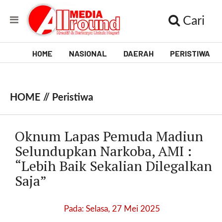
Cari
HOME
NASIONAL
DAERAH
PERISTIWA
V
i
HOME //
Peristiwa
d
e
Oknum Lapas Pemuda Madiun
o
Selundupkan Narkoba, AMI :
“Lebih Baik Sekalian Dilegalkan
[
l
Saja”
p
t
w
Pada: Selasa, 27 Mei 2025
_