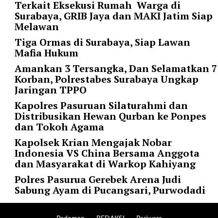
Terkait Eksekusi Rumah Warga di
r
Surabaya, GRIB Jaya dan MAKI Jatim Siap
=
Melawan
"
Tiga Ormas di Surabaya, Siap Lawan
5
Mafia Hukum
"
s
Amankan 3 Tersangka, Dan Selamatkan 7
p
Korban, Polrestabes Surabaya Ungkap
a
Jaringan TPPO
c
Kapolres Pasuruan Silaturahmi dan
e
Distribusikan Hewan Qurban ke Ponpes
_
dan Tokoh Agama
v
e
Kapolsek Krian Mengajak Nobar
r
Indonesia VS China Bersama Anggota
=
dan Masyarakat di Warkop Kahiyang
"
Polres Pasurua Gerebek Arena Judi
5
Sabung Ayam di Pucangsari, Purwodadi
"
c
o