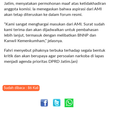
t
Jatim, menyatakan permohonan maaf atas ketidakhadiran
e
anggota komisi. Ia menegaskan bahwa aspirasi dari AMI
g
akan tetap diteruskan ke dalam forum resmi.
o
“Kami sangat menghargai masukan dari AMI. Surat sudah
r
kami terima dan akan dijadwalkan untuk pembahasan
y
lebih lanjut, termasuk dengan melibatkan BNNP dan
_
Kanwil Kemenkumham,” jelasnya.
i
d
Fahri menyebut pihaknya terbuka terhadap segala bentuk
=
kritik dan akan berupaya agar persoalan narkoba di lapas
"
menjadi agenda prioritas DPRD Jatim.(an)
2
3
"
f
l
Sudah dibaca : 86 Kali
u
i
d
_