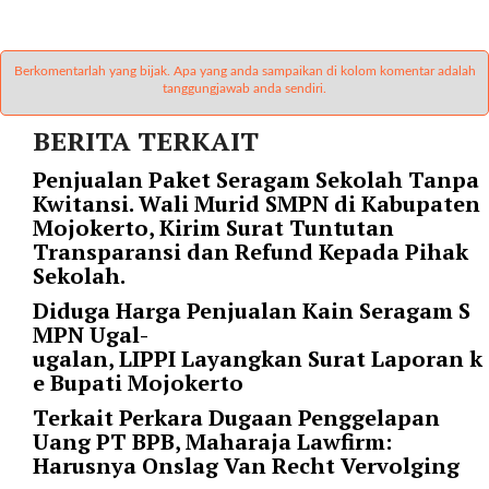
i
m
a
Berkomentarlah yang bijak. Apa yang anda sampaikan di kolom komentar adalah
g
tanggungjawab anda sendiri.
e
s
BERITA TERKAIT
=
"
Penjualan Paket Seragam Sekolah Tanpa
t
Kwitansi. Wali Murid SMPN di Kabupaten
r
Mojokerto, Kirim Surat Tuntutan
u
Transparansi dan Refund Kepada Pihak
e
Sekolah.
"
Diduga Harga Penjualan Kain Seragam S
s
MPN Ugal-
p
ugalan, LIPPI Layangkan Surat Laporan k
a
e Bupati Mojokerto
c
e
Terkait Perkara Dugaan Penggelapan
_
Uang PT BPB, Maharaja Lawfirm:
h
Harusnya Onslag Van Recht Vervolging
o