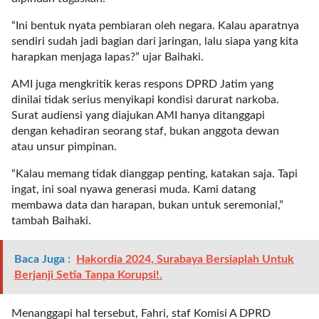
l
“Ini bentuk nyata pembiaran oleh negara. Kalau aparatnya
i
sendiri sudah jadi bagian dari jaringan, lalu siapa yang kita
n
harapkan menjaga lapas?” ujar Baihaki.
k
_
AMI juga mengkritik keras respons DPRD Jatim yang
t
dinilai tidak serius menyikapi kondisi darurat narkoba.
a
Surat audiensi yang diajukan AMI hanya ditanggapi
r
dengan kehadiran seorang staf, bukan anggota dewan
g
atau unsur pimpinan.
e
t
“Kalau memang tidak dianggap penting, katakan saja. Tapi
=
ingat, ini soal nyawa generasi muda. Kami datang
"
membawa data dan harapan, bukan untuk seremonial,”
s
tambah Baihaki.
e
l
Baca Juga :
Hakordia 2024, Surabaya Bersiaplah Untuk
f
Berjanji Setia Tanpa Korupsi!.
"
c
a
Menanggapi hal tersebut, Fahri, staf Komisi A DPRD