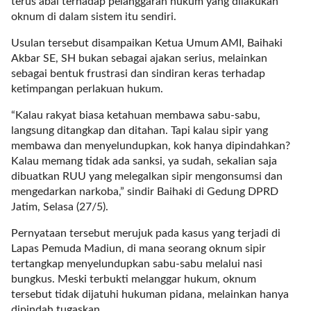
terus abai terhadap pelanggaran hukum yang dilakukan
a
oknum di dalam sistem itu sendiri.
s
i
Usulan tersebut disampaikan Ketua Umum AMI, Baihaki
c
Akbar SE, SH bukan sebagai ajakan serius, melainkan
"
sebagai bentuk frustrasi dan sindiran keras terhadap
p
ketimpangan perlakuan hukum.
o
s
“Kalau rakyat biasa ketahuan membawa sabu-sabu,
t
langsung ditangkap dan ditahan. Tapi kalau sipir yang
_
membawa dan menyelundupkan, kok hanya dipindahkan?
t
Kalau memang tidak ada sanksi, ya sudah, sekalian saja
y
dibuatkan RUU yang melegalkan sipir mengonsumsi dan
p
mengedarkan narkoba,” sindir Baihaki di Gedung DPRD
e
Jatim, Selasa (27/5).
=
"
Pernyataan tersebut merujuk pada kasus yang terjadi di
p
Lapas Pemuda Madiun, di mana seorang oknum sipir
o
tertangkap menyelundupkan sabu-sabu melalui nasi
s
bungkus. Meski terbukti melanggar hukum, oknum
t
tersebut tidak dijatuhi hukuman pidana, melainkan hanya
"
dipindah tugaskan.