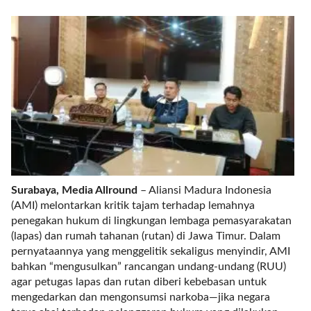
r
e
c
e
n
t
p
o
s
t
s
l
Surabaya, Media Allround
– Aliansi Madura Indonesia
a
(AMI) melontarkan kritik tajam terhadap lemahnya
y
penegakan hukum di lingkungan lembaga pemasyarakatan
o
(lapas) dan rumah tahanan (rutan) di Jawa Timur. Dalam
u
pernyataannya yang menggelitik sekaligus menyindir, AMI
t
bahkan “mengusulkan” rancangan undang-undang (RUU)
=
agar petugas lapas dan rutan diberi kebebasan untuk
"
mengedarkan dan mengonsumsi narkoba—jika negara
b