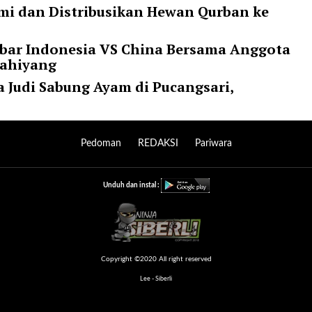
mi dan Distribusikan Hewan Qurban ke
bar Indonesia VS China Bersama Anggota
Kahiyang
a Judi Sabung Ayam di Pucangsari,
Pedoman
REDAKSI
Pariwara
Unduh dan instal :
Copyright ©2020 All right reserved
Lee - Siberli