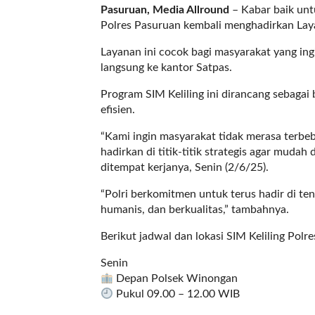
a
Pasuruan, Media Allround
– Kabar baik unt
s
Polres Pasuruan kembali menghadirkan Laya
i
c
Layanan ini cocok bagi masyarakat yang in
"
langsung ke kantor Satpas.
p
Program SIM Keliling ini dirancang sebagai 
o
efisien.
s
t
“Kami ingin masyarakat tidak merasa terbe
_
hadirkan di titik-titik strategis agar muda
t
ditempat kerjanya, Senin (2/6/25).
y
p
“Polri berkomitmen untuk terus hadir di t
e
humanis, dan berkualitas,” tambahnya.
=
"
Berikut jadwal dan lokasi SIM Keliling Polr
p
Senin
o
Depan Polsek Winongan
s
Pukul 09.00 – 12.00 WIB
t
"