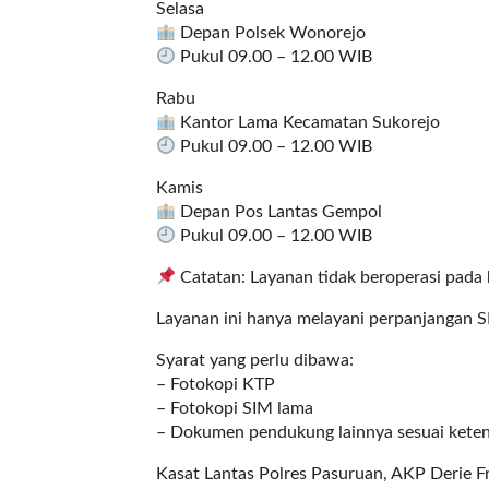
Selasa
l
Depan Polsek Wonorejo
i
Pukul 09.00 – 12.00 WIB
n
k
Rabu
_
Kantor Lama Kecamatan Sukorejo
t
Pukul 09.00 – 12.00 WIB
a
r
Kamis
g
Depan Pos Lantas Gempol
e
Pukul 09.00 – 12.00 WIB
t
Catatan: Layanan tidak beroperasi pada h
=
"
Layanan ini hanya melayani perpanjangan 
s
e
Syarat yang perlu dibawa:
l
– Fotokopi KTP
f
– Fotokopi SIM lama
"
– Dokumen pendukung lainnya sesuai kete
c
Kasat Lantas Polres Pasuruan, AKP Derie
a