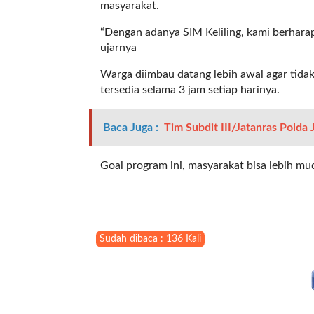
masyarakat.
t
e
“Dengan adanya SIM Keliling, kami berhara
g
ujarnya
o
r
Warga diimbau datang lebih awal agar tida
y
tersedia selama 3 jam setiap harinya.
_
i
Baca Juga :
Tim Subdit III/Jatanras Polda
d
=
"
Goal program ini, masyarakat bisa lebih m
2
3
"
f
l
Sudah dibaca : 136 Kali
u
i
d
_