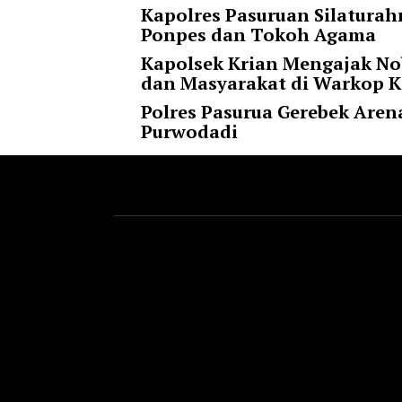
Kapolres Pasuruan Silaturah
r
Ponpes dan Tokoh Agama
=
"
Kapolsek Krian Mengajak No
5
dan Masyarakat di Warkop 
"
Polres Pasurua Gerebek Aren
s
Purwodadi
p
a
c
e
_
v
e
r
=
"
5
"
c
o