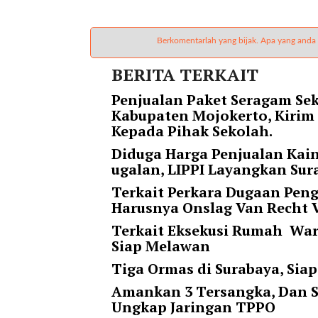
i
m
a
Berkomentarlah yang bijak. Apa yang anda
g
e
BERITA TERKAIT
s
=
Penjualan Paket Seragam Sek
"
Kabupaten Mojokerto, Kirim
t
Kepada Pihak Sekolah.
r
Diduga Harga Penjualan Kai
u
ugalan, LIPPI Layangkan Sur
e
Terkait Perkara Dugaan Pen
"
Harusnya Onslag Van Recht 
s
p
Terkait Eksekusi Rumah Warg
a
Siap Melawan
c
Tiga Ormas di Surabaya, Si
e
_
Amankan 3 Tersangka, Dan S
h
Ungkap Jaringan TPPO
o