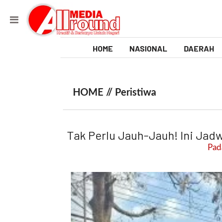
HOME
NASIONAL
DAERAH
V
i
HOME //
Peristiwa
d
e
Tak Perlu Jauh-Jauh! Ini Jadw
o
Pada
[
l
p
t
w
_