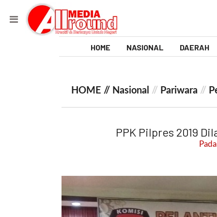
HOME
NASIONAL
DAERAH
V
i
HOME //
Nasional
//
Pariwara
//
P
d
e
PPK Pilpres 2019 Di
o
Pada:
[
l
p
t
w
_