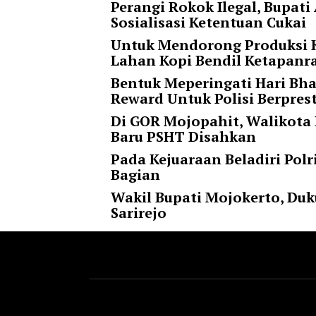
Perangi Rokok Ilegal, Bupa
t
Sosialisasi Ketentuan Cukai
e
g
Untuk Mendorong Produksi K
o
Lahan Kopi Bendil Ketapan
r
Bentuk Meperingati Hari Bha
y
Reward Untuk Polisi Berpres
_
i
Di GOR Mojopahit, Walikota
d
Baru PSHT Disahkan
=
Pada Kejuaraan Beladiri Polr
"
Bagian
2
3
Wakil Bupati Mojokerto, Duk
"
Sarirejo
f
l
u
i
d
_