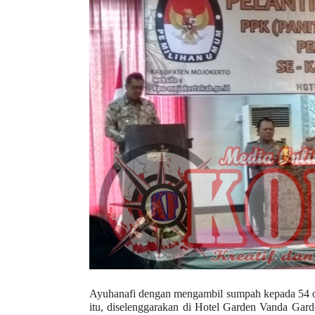
r
e
c
e
n
t
p
o
s
t
s
l
a
y
o
u
t
=
"
Ayuhanafi dengan mengambil sumpah kepada 54 o
b
itu, diselenggarakan di Hotel Garden Vanda Gar