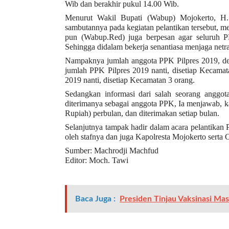
a
Wib dan berakhir pukul 14.00 Wib.
s
Menurut Wakil Bupati (Wabup) Mojokerto, H.
i
sambutannya pada kegiatan pelantikan tersebut, m
c
pun (Wabup.Red) juga berpesan agar seluruh P
Sehingga didalam bekerja senantiasa menjaga netra
"
p
Nampaknya jumlah anggota PPK Pilpres 2019, de
o
jumlah PPK Pilpres 2019 nanti, disetiap Kecamat
2019 nanti, disetiap Kecamatan 3 orang.
s
t
Sedangkan informasi dari salah seorang anggot
_
diterimanya sebagai anggota PPK, Ia menjawab, k
Rupiah) perbulan, dan diterimakan setiap bulan.
t
y
Selanjutnya tampak hadir dalam acara pelantikan
oleh stafnya dan juga Kapolresta Mojokerto serta
p
e
Sumber: Machrodji Machfud
=
Editor: Moch. Tawi
"
p
o
Baca Juga :
Presiden Tinjau Vaksinasi Mas
s
t
"