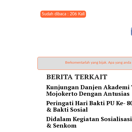
l
i
Sudah dibaca : 206 Kali
n
k
_
t
a
r
g
Berkomentarlah yang bijak. Apa yang anda
e
t
BERITA TERKAIT
=
"
Kunjungan Danjen Akademi T
s
Mojokerto Dengan Antusias
e
Peringati Hari Bakti PU Ke-
l
& Bakti Sosial
f
"
Didalam Kegiatan Sosialisas
c
& Senkom
a