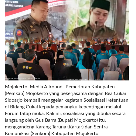
r
e
c
e
n
t
p
o
s
t
s
l
a
Mojokerto. Media Allround- Pemerintah Kabupaten
y
(Pemkab) Mojokerto yang bekerjasama dengan Bea Cukai
o
Sidoarjo kembali menggelar kegiatan Sosialisasi Ketentuan
u
di Bidang Cukai kepada pemangku kepentingan melalui
t
Forum tatap muka. Kali ini, sosialisasi yang dibuka secara
=
langsung oleh Gus Barra (Bupati Mojokerto) itu,
"
menggandeng Karang Taruna (Kartar) dan Sentra
b
Komunikasi (Senkom) Kabupaten Mojokerto.