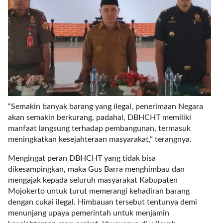
t
e
g
o
r
y
_
i
d
=
“Semakin banyak barang yang ilegal, penerimaan Negara
"
akan semakin berkurang, padahal, DBHCHT memiliki
2
manfaat langsung terhadap pembangunan, termasuk
3
meningkatkan kesejahteraan masyarakat,” terangnya.
"
Mengingat peran DBHCHT yang tidak bisa
f
dikesampingkan, maka Gus Barra menghimbau dan
l
mengajak kepada seluruh masyarakat Kabupaten
u
Mojokerto untuk turut memerangi kehadiran barang
i
dengan cukai ilegal. Himbauan tersebut tentunya demi
d
menunjang upaya pemerintah untuk menjamin
_