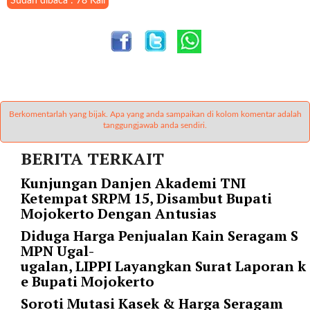
"
Sudah dibaca : 78 Kali
o
r
d
e
r
b
y
Berkomentarlah yang bijak. Apa yang anda sampaikan di kolom komentar adalah
=
tanggungjawab anda sendiri.
"
d
BERITA TERKAIT
a
Kunjungan Danjen Akademi TNI
t
Ketempat SRPM 15, Disambut Bupati
e
Mojokerto Dengan Antusias
"
p
Diduga Harga Penjualan Kain Seragam S
o
MPN Ugal-
s
ugalan, LIPPI Layangkan Surat Laporan k
t
e Bupati Mojokerto
s
Soroti Mutasi Kasek & Harga Seragam
_