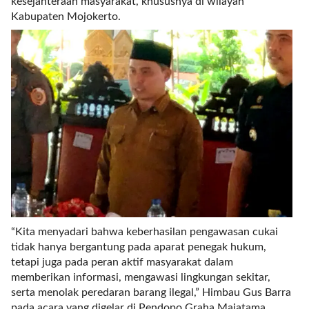
kesejahteraan masyarakat, khususnya di wilayah
i
Kabupaten Mojokerto.
m
a
g
e
s
=
"
t
r
u
e
"
s
p
a
“Kita menyadari bahwa keberhasilan pengawasan cukai
c
tidak hanya bergantung pada aparat penegak hukum,
e
tetapi juga pada peran aktif masyarakat dalam
_
memberikan informasi, mengawasi lingkungan sekitar,
h
serta menolak peredaran barang ilegal,” Himbau Gus Barra
o
pada acara yang digelar di Pendopo Graha Majatama