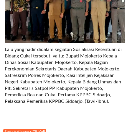
l
u
m
n
s
=
"
1
Lalu yang hadir didalam kegiatan Sosialisasi Ketentuan di
"
Bidang Cukai tersebut, yaitu: Bupati Mojokerto Kepala
o
Dinas Sosial Kabupaten Mojokerto, Kepala Bagian
r
Perekonomian Sekretaris Daerah Kabupaten Mojokerto,
d
Satreskrim Polres Mojokerto, Kasi Intelijen Kejaksaan
e
Negeri Kabupaten Mojokerto, Kepala Bidang Linmas dan
r
Plt. Sekretaris Satpol PP Kabupaten Mojokerto,
=
Pemeriksa Bea dan Cukai Pertama KPPBC Sidoarjo,
"
Pelaksana Pemeriksa KPPBC Sidoarjo. (Tawi/Ibnu).
D
E
S
C