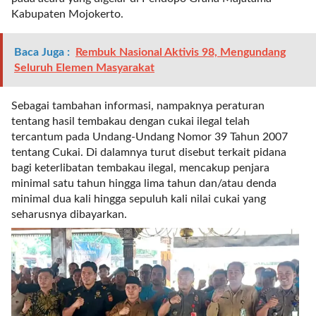
r
Kabupaten Mojokerto.
=
"
Baca Juga :
Rembuk Nasional Aktivis 98, Mengundang
5
Seluruh Elemen Masyarakat
"
s
p
Sebagai tambahan informasi, nampaknya peraturan
a
tentang hasil tembakau dengan cukai ilegal telah
c
tercantum pada Undang-Undang Nomor 39 Tahun 2007
e
tentang Cukai. Di dalamnya turut disebut terkait pidana
_
bagi keterlibatan tembakau ilegal, mencakup penjara
v
minimal satu tahun hingga lima tahun dan/atau denda
e
minimal dua kali hingga sepuluh kali nilai cukai yang
r
seharusnya dibayarkan.
=
"
5
"
c
o