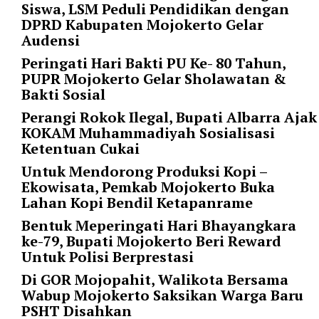
Siswa, LSM Peduli Pendidikan dengan
p
DPRD Kabupaten Mojokerto Gelar
e
Audensi
r
_
Peringati Hari Bakti PU Ke- 80 Tahun,
p
PUPR Mojokerto Gelar Sholawatan &
a
Bakti Sosial
g
Perangi Rokok Ilegal, Bupati Albarra Ajak
e
KOKAM Muhammadiyah Sosialisasi
=
Ketentuan Cukai
"
1
Untuk Mendorong Produksi Kopi –
0
Ekowisata, Pemkab Mojokerto Buka
"
Lahan Kopi Bendil Ketapanrame
p
Bentuk Meperingati Hari Bhayangkara
o
ke-79, Bupati Mojokerto Beri Reward
s
Untuk Polisi Berprestasi
t
Di GOR Mojopahit, Walikota Bersama
_
Wabup Mojokerto Saksikan Warga Baru
o
PSHT Disahkan
f