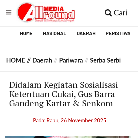
Cari
HOME
NASIONAL
DAERAH
PERISTIWA
V
i
HOME //
Daerah
//
Pariwara
//
Serba Serbi
d
e
Didalam Kegiatan Sosialisasi
o
Ketentuan Cukai, Gus Barra
Gandeng Kartar & Senkom
[
l
p
Pada: Rabu, 26 November 2025
t
w
_