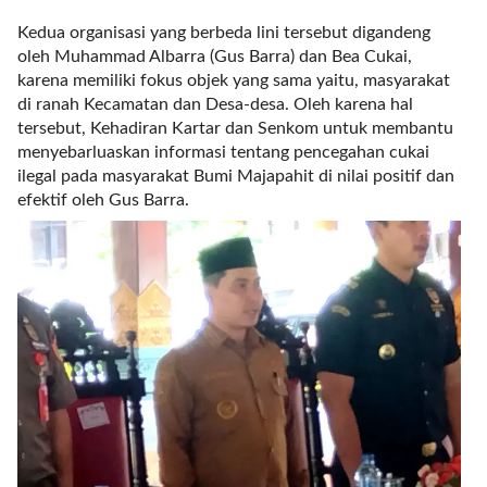
a
s
Kedua organisasi yang berbeda lini tersebut digandeng
i
oleh Muhammad Albarra (Gus Barra) dan Bea Cukai,
c
karena memiliki fokus objek yang sama yaitu, masyarakat
"
di ranah Kecamatan dan Desa-desa. Oleh karena hal
p
tersebut, Kehadiran Kartar dan Senkom untuk membantu
o
menyebarluaskan informasi tentang pencegahan cukai
s
ilegal pada masyarakat Bumi Majapahit di nilai positif dan
t
efektif oleh Gus Barra.
_
t
y
p
e
=
"
p
o
s
t
"