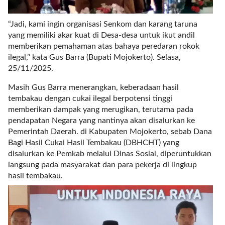
l
i
“Jadi, kami ingin organisasi Senkom dan karang taruna
n
yang memiliki akar kuat di Desa-desa untuk ikut andil
k
memberikan pemahaman atas bahaya peredaran rokok
_
ilegal,’’ kata Gus Barra (Bupati Mojokerto). Selasa,
t
25/11/2025.
a
r
Masih Gus Barra menerangkan, keberadaan hasil
g
tembakau dengan cukai ilegal berpotensi tinggi
e
memberikan dampak yang merugikan, terutama pada
t
pendapatan Negara yang nantinya akan disalurkan ke
=
Pemerintah Daerah. di Kabupaten Mojokerto, sebab Dana
"
Bagi Hasil Cukai Hasil Tembakau (DBHCHT) yang
s
disalurkan ke Pemkab melalui Dinas Sosial, diperuntukkan
e
langsung pada masyarakat dan para pekerja di lingkup
l
hasil tembakau.
f
"
c
a