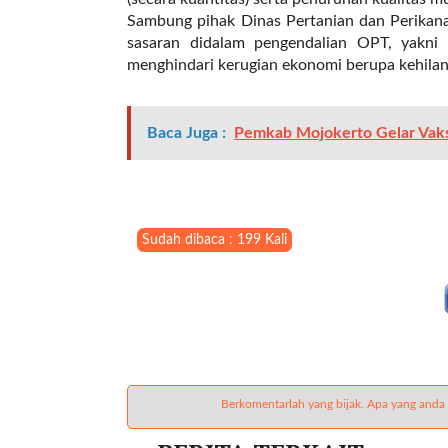
l
Sambung pihak Dinas Pertanian dan Perikana
i
sasaran didalam pengendalian OPT, yakni
n
menghindari kerugian ekonomi berupa kehilang
k
_
t
Baca Juga :
Pemkab Mojokerto Gelar Vaksi
a
r
g
e
t
Sudah dibaca : 199 Kali
=
"
s
e
l
f
"
Berkomentarlah yang bijak. Apa yang anda
c
a