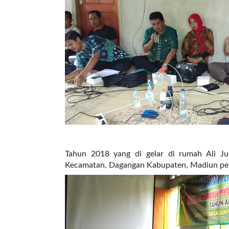
r
e
c
e
n
t
p
o
s
t
s
l
a
y
Tahun 2018 yang di gelar di rumah Ali J
o
Kecamatan, Dagangan Kabupaten, Madiun pe
u
t
=
"
b