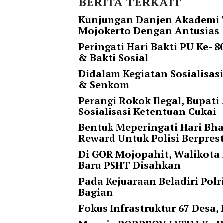
BERITA TERKAIT
t
e
Kunjungan Danjen Akademi T
g
Mojokerto Dengan Antusias
o
Peringati Hari Bakti PU Ke-
r
& Bakti Sosial
y
_
Didalam Kegiatan Sosialisas
i
& Senkom
d
Perangi Rokok Ilegal, Bupa
=
Sosialisasi Ketentuan Cukai
"
Bentuk Meperingati Hari Bha
2
Reward Untuk Polisi Berpres
3
"
Di GOR Mojopahit, Walikota
f
Baru PSHT Disahkan
l
Pada Kejuaraan Beladiri Polr
u
Bagian
i
d
Fokus Infrastruktur 67 Desa,
_