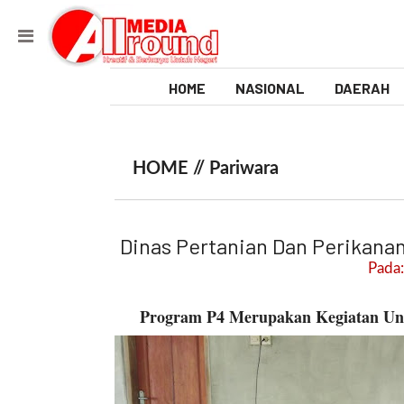
HOME
NASIONAL
DAERAH
V
i
HOME //
Pariwara
d
e
Dinas Pertanian Dan Perikana
o
Pada:
[
Program P4 Merupakan Kegiatan U
l
p
t
w
_