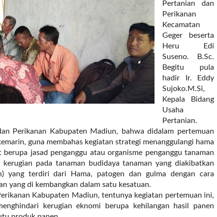
Pertanian dan
Perikanan
Kecamatan
Geger beserta
Heru Edi
Suseno. B.Sc.
Begitu pula
hadir Ir. Eddy
Sujoko.M.Si,
Kepala Bidang
Usaha
Pertanian.
 dan Perikanan Kabupaten Madiun, bahwa didalam pertemuan
 kemarin, guna membahas kegiatan strategi menanggulangi hama
 berupa jasad penganggu atau organisme penganggu tanaman
h kerugian pada tanaman budidaya tanaman yang diakibatkan
 yang terdiri dari Hama, patogen dan gulma dengan cara
an yang di kembangkan dalam satu kesatuan.
 Perikanan Kabupaten Madiun, tentunya kegiatan pertemuan ini,
enghindari kerugian eknomi berupa kehilangan hasil panen
mutu produk panen.