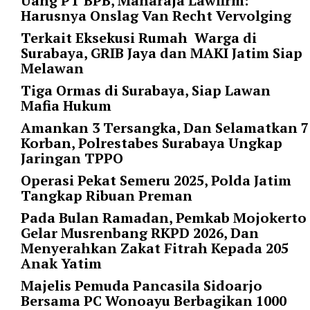
Uang PT BPB, Maharaja Lawfirm:
l
Harusnya Onslag Van Recht Vervolging
u
Terkait Eksekusi Rumah Warga di
m
Surabaya, GRIB Jaya dan MAKI Jatim Siap
n
Melawan
s
=
Tiga Ormas di Surabaya, Siap Lawan
"
Mafia Hukum
1
Amankan 3 Tersangka, Dan Selamatkan 7
"
Korban, Polrestabes Surabaya Ungkap
o
Jaringan TPPO
r
d
Operasi Pekat Semeru 2025, Polda Jatim
e
Tangkap Ribuan Preman
r
Pada Bulan Ramadan, Pemkab Mojokerto
=
Gelar Musrenbang RKPD 2026, Dan
"
Menyerahkan Zakat Fitrah Kepada 205
D
Anak Yatim
E
S
Majelis Pemuda Pancasila Sidoarjo
C
Bersama PC Wonoayu Berbagikan 1000