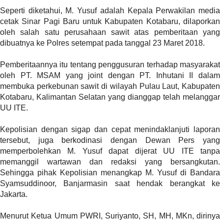
a
Seperti diketahui, M. Yusuf adalah Kepala Perwakilan media
s
cetak Sinar Pagi Baru untuk Kabupaten Kotabaru, dilaporkan
i
oleh salah satu perusahaan sawit atas pemberitaan yang
c
dibuatnya ke Polres setempat pada tanggal 23 Maret 2018.
"
p
Pemberitaannya itu tentang penggusuran terhadap masyarakat
o
oleh PT. MSAM yang joint dengan PT. Inhutani II dalam
s
membuka perkebunan sawit di wilayah Pulau Laut, Kabupaten
t
Kotabaru, Kalimantan Selatan yang dianggap telah melanggar
_
UU ITE.
t
y
Kepolisian dengan sigap dan cepat menindaklanjuti laporan
p
tersebut, juga berkodinasi dengan Dewan Pers yang
e
memperbolehkan M. Yusuf dapat dijerat UU ITE tanpa
=
memanggil wartawan dan redaksi yang bersangkutan.
"
Sehingga pihak Kepolisian menangkap M. Yusuf di Bandara
p
Syamsuddinoor, Banjarmasin saat hendak berangkat ke
o
Jakarta.
s
t
Menurut Ketua Umum PWRI, Suriyanto, SH, MH, MKn, dirinya
"