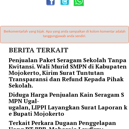
r
=
"
5
"
Berkomentarlah yang bijak. Apa yang anda sampaikan di kolom komentar adalah
s
tanggungjawab anda sendiri.
p
BERITA TERKAIT
a
c
Penjualan Paket Seragam Sekolah Tanpa
e
Kwitansi. Wali Murid SMPN di Kabupaten
_
Mojokerto, Kirim Surat Tuntutan
v
Transparansi dan Refund Kepada Pihak
e
Sekolah.
r
Diduga Harga Penjualan Kain Seragam S
=
MPN Ugal-
"
ugalan, LIPPI Layangkan Surat Laporan k
5
e Bupati Mojokerto
"
c
Terkait Perkara Dugaan Penggelapan
o