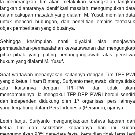
Ia menerangkan, tim akan melakukan serangkaian langkah
t
langkah diantaranya identifikasi masalah, mengumpulkan data
e
dalam cakupan masalah yang dialami M. Yusuf, memilah data
g
untuk mencari hubungan, dan penelitian empiris termasuk
o
objek pemberitaan yang dibuatnya.
r
y
Sehingga kesimpulan nanti diyakini bisa menjawab
_
permasalahan-permasalahan kewartawanan dan mengungkap
i
pihak-pihak yang paling bertanggungjawab atas peristiwa
d
hukum yang dialami M. Yusuf.
=
"
Saat wartawan menanyakan kaitannya dengan Tim TPF-PWI
2
yang diketuai Ilham Bintang, Suriyanto menjawab, dirinya tidak
3
ada kaitannya dengan TPF-PWI dan tidak akan
"
mencampurinya. Ia mengakui TFP-DPP PWRI berdiri sendiri
f
dan independen didukung oleh 17 organisasi pers lainnya
l
yang tergabung dalam Pers Indonesia (Persindo), ujarnya.
u
i
Lebih lanjut Suriyanto mengungkapkan bahwa laporan dari
d
ketua tim dan sekretaris kepadanya hari ini sudah
_
mengumpulkan 98% data-data fakta, kemudian tidak lama lagi