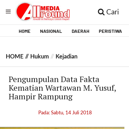
Cari
HOME
NASIONAL
DAERAH
PERISTIWA
V
i
HOME //
Hukum
//
Kejadian
d
e
Pengumpulan Data Fakta
o
Kematian Wartawan M. Yusuf,
Hampir Rampung
[
l
p
Pada: Sabtu, 14 Juli 2018
t
w
_