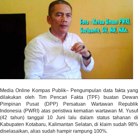
r
e
c
e
n
t
p
o
s
t
s
l
a
Media Online Kompas Publik– Pengumpulan data fakta yang
y
dilakukan oleh Tim Pencari Fakta (TPF) buatan Dewan
o
Pimpinan Pusat (DPP) Persatuan Wartawan Republik
u
Indonesia (PWRI) atas peristiwa kematian wartawan M. Yusuf
t
(42 tahun) tanggal 10 Juni lalu dalam status tahanan di
=
Kabupaten Kotabaru, Kalimantan Selatan, di klaim sudah 98%
"
diselasaikan, alias sudah hampir rampung 100%.
b