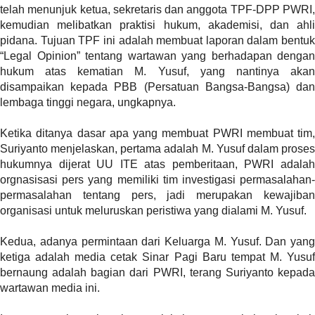
telah menunjuk ketua, sekretaris dan anggota TPF-DPP PWRI,
l
kemudian melibatkan praktisi hukum, akademisi, dan ahli
i
pidana. Tujuan TPF ini adalah membuat laporan dalam bentuk
n
“Legal Opinion” tentang wartawan yang berhadapan dengan
k
hukum atas kematian M. Yusuf, yang nantinya akan
_
disampaikan kepada PBB (Persatuan Bangsa-Bangsa) dan
t
lembaga tinggi negara, ungkapnya.
a
r
Ketika ditanya dasar apa yang membuat PWRI membuat tim,
g
Suriyanto menjelaskan, pertama adalah M. Yusuf dalam proses
e
hukumnya dijerat UU ITE atas pemberitaan, PWRI adalah
t
orgnasisasi pers yang memiliki tim investigasi permasalahan-
=
permasalahan tentang pers, jadi merupakan kewajiban
"
organisasi untuk meluruskan peristiwa yang dialami M. Yusuf.
s
e
Kedua, adanya permintaan dari Keluarga M. Yusuf. Dan yang
l
ketiga adalah media cetak Sinar Pagi Baru tempat M. Yusuf
f
bernaung adalah bagian dari PWRI, terang Suriyanto kepada
"
wartawan media ini.
c
a