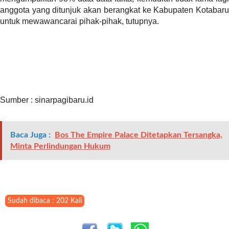
i
anggota yang ditunjuk akan berangkat ke Kabupaten Kotabaru
m
untuk mewawancarai pihak-pihak, tutupnya.
a
g
e
s
=
"
t
Sumber : sinarpagibaru.id
r
u
e
Baca Juga :
Bos The Empire Palace Ditetapkan Tersangka,
"
Minta Perlindungan Hukum
s
p
a
c
e
Sudah dibaca : 202 Kali
_
h
o