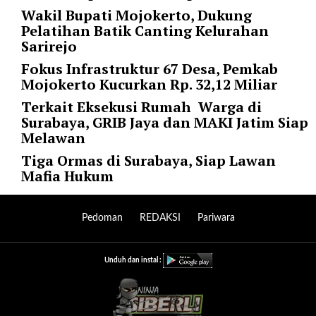
i
Wakil Bupati Mojokerto, Dukung
m
Pelatihan Batik Canting Kelurahan
a
Sarirejo
g
e
Fokus Infrastruktur 67 Desa, Pemkab
s
Mojokerto Kucurkan Rp. 32,12 Miliar
=
Terkait Eksekusi Rumah Warga di
"
Surabaya, GRIB Jaya dan MAKI Jatim Siap
t
Melawan
r
Tiga Ormas di Surabaya, Siap Lawan
u
Mafia Hukum
e
"
s
Pedoman
REDAKSI
Pariwara
p
a
c
Unduh dan instal :
e
_
h
o