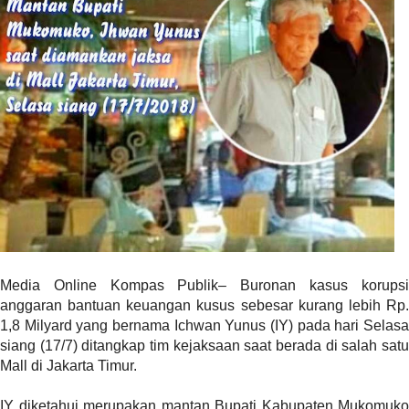
r
e
c
e
n
t
p
o
s
t
s
l
a
y
Media Online Kompas Publik– Buronan kasus korupsi
o
anggaran bantuan keuangan kusus sebesar kurang lebih Rp.
u
1,8 Milyard yang bernama Ichwan Yunus (IY) pada hari Selasa
t
siang (17/7) ditangkap tim kejaksaan saat berada di salah satu
=
Mall di Jakarta Timur.
"
b
IY diketahui merupakan mantan Bupati Kabupaten Mukomuko