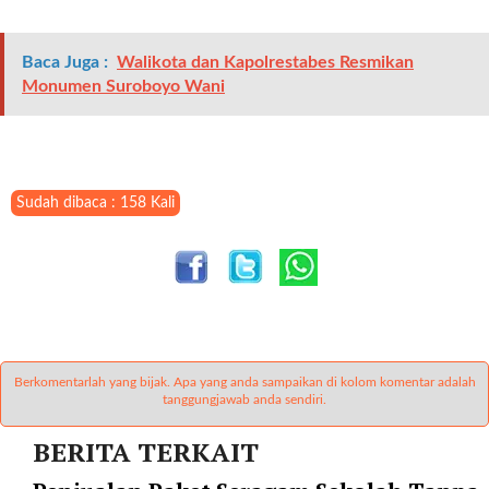
l
i
Baca Juga :
Walikota dan Kapolrestabes Resmikan
n
Monumen Suroboyo Wani
k
_
t
a
r
Sudah dibaca : 158 Kali
g
e
t
=
"
s
e
l
Berkomentarlah yang bijak. Apa yang anda sampaikan di kolom komentar adalah
tanggungjawab anda sendiri.
f
"
BERITA TERKAIT
c
a