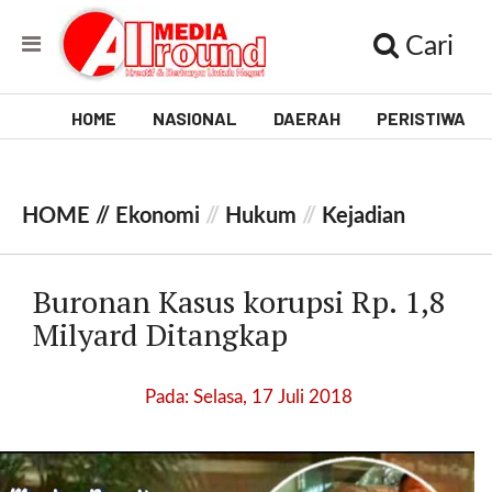
Cari
HOME
NASIONAL
DAERAH
PERISTIWA
V
i
HOME //
Ekonomi
//
Hukum
//
Kejadian
d
e
Buronan Kasus korupsi Rp. 1,8
o
Milyard Ditangkap
[
l
Pada: Selasa, 17 Juli 2018
p
t
w
_