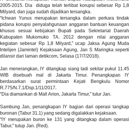
a
2005-2015. Dia diduga telah terlibat korupsi sebesar Rp 1,8
s
Milyard, dan juga sudah dijadikan tersangka.
i
“Ichwan Yunus merupakan tersangka dalam perkara tindak
c
pidana korupsi penyalahgunaan anggaran bantuan keuangan
"
khusus sesuai kebijakan Bupati pada Sekretariat Daerah
p
Kabupaten Mukomuko TA. 2012 dengan nilai anggaran
o
kegiatan sebesar Rp 1,8 Milyard,” ucap Jaksa Agung Muda
s
Intelijen (Jamintel) Kejaksaan Agung, Jan S Maringka seperti
t
dilansir dari laman detikcom, Selasa (17/7/2018).
_
t
Jan menerangkan, IY ditangkap siang tadi sekitar pukul 11.45
y
WIB disebuah mal di Jakarta Timur. Penangkapan IY
p
berdasarkan surat permintaan Kejati Bengkulu Nomor
e
R.775/N.7.1/Dsp.1/11/2017.
=
“Dia diamankan di Mall Arion, Jakarta Timur,” tutur Jan.
"
p
Sambung Jan, penangkapan IY bagian dari operasi tangkap
o
buronan (Tabur 31.1) yang sedang digalakkan kejaksaan.
s
“IY merupakan buron ke 131 yang ditangkap dalam operasi
t
Tabur,” tutup Jan. (Red).
"