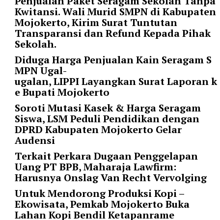
Penjualan Paket Seragam Sekolah Tanpa
t
Kwitansi. Wali Murid SMPN di Kabupaten
e
Mojokerto, Kirim Surat Tuntutan
g
Transparansi dan Refund Kepada Pihak
o
Sekolah.
r
Diduga Harga Penjualan Kain Seragam S
y
MPN Ugal-
_
ugalan, LIPPI Layangkan Surat Laporan k
i
e Bupati Mojokerto
d
=
Soroti Mutasi Kasek & Harga Seragam
"
Siswa, LSM Peduli Pendidikan dengan
2
DPRD Kabupaten Mojokerto Gelar
3
Audensi
"
Terkait Perkara Dugaan Penggelapan
f
Uang PT BPB, Maharaja Lawfirm:
l
Harusnya Onslag Van Recht Vervolging
u
i
Untuk Mendorong Produksi Kopi –
d
Ekowisata, Pemkab Mojokerto Buka
_
Lahan Kopi Bendil Ketapanrame