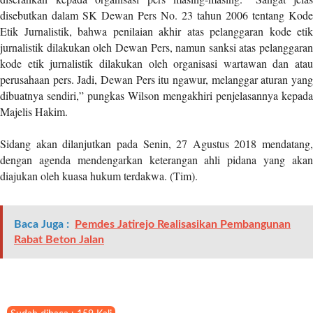
l
disebutkan dalam SK Dewan Pers No. 23 tahun 2006 tentang Kode
u
Etik Jurnalistik, bahwa penilaian akhir atas pelanggaran kode etik
m
jurnalistik dilakukan oleh Dewan Pers, namun sanksi atas pelanggaran
n
kode etik jurnalistik dilakukan oleh organisasi wartawan dan atau
s
perusahaan pers. Jadi, Dewan Pers itu ngawur, melanggar aturan yang
=
dibuatnya sendiri,” pungkas Wilson mengakhiri penjelasannya kepada
"
Majelis Hakim.
1
"
Sidang akan dilanjutkan pada Senin, 27 Agustus 2018 mendatang,
o
dengan agenda mendengarkan keterangan ahli pidana yang akan
r
diajukan oleh kuasa hukum terdakwa. (Tim).
d
e
r
=
Baca Juga :
Pemdes Jatirejo Realisasikan Pembangunan
"
Rabat Beton Jalan
D
E
S
C