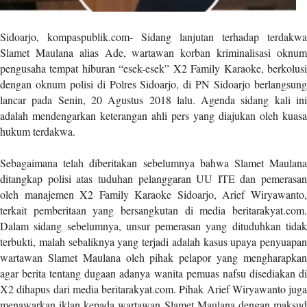
a
s
i
Sidoarjo, kompaspublik.com- Sidang lanjutan terhadap terdakwa
c
Slamet Maulana alias Ade, wartawan korban kriminalisasi oknum
"
pengusaha tempat hiburan “esek-esek” X2 Family Karaoke, berkolusi
p
dengan oknum polisi di Polres Sidoarjo, di PN Sidoarjo berlangsung
o
lancar pada Senin, 20 Agustus 2018 lalu. Agenda sidang kali ini
s
adalah mendengarkan keterangan ahli pers yang diajukan oleh kuasa
t
hukum terdakwa.
_
t
Sebagaimana telah diberitakan sebelumnya bahwa Slamet Maulana
y
ditangkap polisi atas tuduhan pelanggaran UU ITE dan pemerasan
p
oleh manajemen X2 Family Karaoke Sidoarjo, Arief Wiryawanto,
e
terkait pemberitaan yang bersangkutan di media beritarakyat.com.
=
Dalam sidang sebelumnya, unsur pemerasan yang dituduhkan tidak
"
terbukti, malah sebaliknya yang terjadi adalah kasus upaya penyuapan
p
wartawan Slamet Maulana oleh pihak pelapor yang mengharapkan
o
agar berita tentang dugaan adanya wanita pemuas nafsu disediakan di
s
X2 dihapus dari media beritarakyat.com. Pihak Arief Wiryawanto juga
t
menawarkan iklan kepada wartawan Slamet Maulana dengan maksud
"