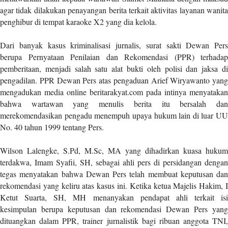
agar tidak dilakukan penayangan berita terkait aktivitas layanan wanita
l
penghibur di tempat karaoke X2 yang dia kelola.
i
n
k
Dari banyak kasus kriminalisasi jurnalis, surat sakti Dewan Pers
_
berupa Pernyataan Penilaian dan Rekomendasi (PPR) terhadap
t
pemberitaan, menjadi salah satu alat bukti oleh polisi dan jaksa di
a
pengadilan. PPR Dewan Pers atas pengaduan Arief Wiryawanto yang
r
mengadukan media online beritarakyat.com pada intinya menyatakan
g
bahwa wartawan yang menulis berita itu bersalah dan
e
merekomendasikan pengadu menempuh upaya hukum lain di luar UU
t
No. 40 tahun 1999 tentang Pers.
=
"
Wilson Lalengke, S.Pd, M.Sc, MA yang dihadirkan kuasa hukum
s
terdakwa, Imam Syafii, SH, sebagai ahli pers di persidangan dengan
e
tegas menyatakan bahwa Dewan Pers telah membuat keputusan dan
l
rekomendasi yang keliru atas kasus ini. Ketika ketua Majelis Hakim, I
f
Ketut Suarta, SH, MH menanyakan pendapat ahli terkait isi
"
kesimpulan berupa keputusan dan rekomendasi Dewan Pers yang
c
dituangkan dalam PPR, trainer jurnalistik bagi ribuan anggota TNI,
a