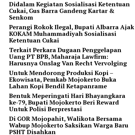
Didalam Kegiatan Sosialisasi Ketentuan
p
Cukai, Gus Barra Gandeng Kartar &
e
Senkom
r
_
Perangi Rokok Ilegal, Bupati Albarra Ajak
p
KOKAM Muhammadiyah Sosialisasi
a
Ketentuan Cukai
g
Terkait Perkara Dugaan Penggelapan
e
Uang PT BPB, Maharaja Lawfirm:
=
Harusnya Onslag Van Recht Vervolging
"
1
Untuk Mendorong Produksi Kopi –
0
Ekowisata, Pemkab Mojokerto Buka
"
Lahan Kopi Bendil Ketapanrame
p
Bentuk Meperingati Hari Bhayangkara
o
ke-79, Bupati Mojokerto Beri Reward
s
Untuk Polisi Berprestasi
t
Di GOR Mojopahit, Walikota Bersama
_
Wabup Mojokerto Saksikan Warga Baru
o
PSHT Disahkan
f