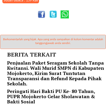
"
Sudah dibaca : 159 Kali
o
r
d
e
r
b
y
Berkomentarlah yang bijak. Apa yang anda sampaikan di kolom komentar adalah
=
tanggungjawab anda sendiri.
"
d
BERITA TERKAIT
a
Penjualan Paket Seragam Sekolah Tanpa
t
Kwitansi. Wali Murid SMPN di Kabupaten
e
Mojokerto, Kirim Surat Tuntutan
"
Transparansi dan Refund Kepada Pihak
p
Sekolah.
o
s
Peringati Hari Bakti PU Ke- 80 Tahun,
t
PUPR Mojokerto Gelar Sholawatan &
s
Bakti Sosial
_