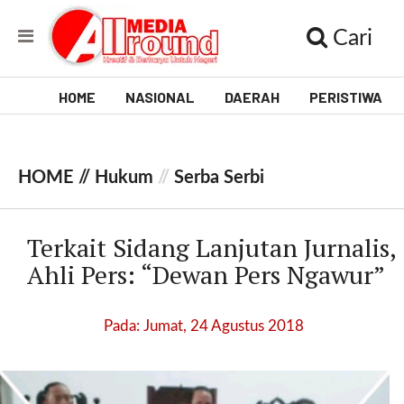
Cari
HOME
NASIONAL
DAERAH
PERISTIWA
V
i
HOME //
Hukum
//
Serba Serbi
d
e
Terkait Sidang Lanjutan Jurnalis,
o
Ahli Pers: “Dewan Pers Ngawur”
[
l
Pada: Jumat, 24 Agustus 2018
p
t
w
_