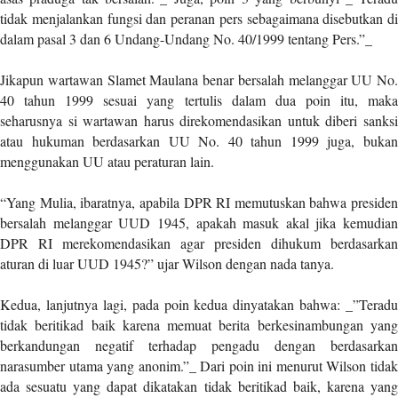
i
tidak menjalankan fungsi dan peranan pers sebagaimana disebutkan di
m
dalam pasal 3 dan 6 Undang-Undang No. 40/1999 tentang Pers.”_
a
g
Jikapun wartawan Slamet Maulana benar bersalah melanggar UU No.
e
40 tahun 1999 sesuai yang tertulis dalam dua poin itu, maka
s
seharusnya si wartawan harus direkomendasikan untuk diberi sanksi
=
atau hukuman berdasarkan UU No. 40 tahun 1999 juga, bukan
"
t
menggunakan UU atau peraturan lain.
r
u
“Yang Mulia, ibaratnya, apabila DPR RI memutuskan bahwa presiden
e
bersalah melanggar UUD 1945, apakah masuk akal jika kemudian
"
DPR RI merekomendasikan agar presiden dihukum berdasarkan
s
aturan di luar UUD 1945?” ujar Wilson dengan nada tanya.
p
a
Kedua, lanjutnya lagi, pada poin kedua dinyatakan bahwa: _”Teradu
c
tidak beritikad baik karena memuat berita berkesinambungan yang
e
berkandungan negatif terhadap pengadu dengan berdasarkan
_
narasumber utama yang anonim.”_ Dari poin ini menurut Wilson tidak
h
ada sesuatu yang dapat dikatakan tidak beritikad baik, karena yang
o