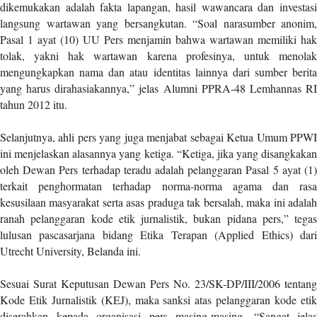
dikemukakan adalah fakta lapangan, hasil wawancara dan investasi
r
langsung wartawan yang bersangkutan. “Soal narasumber anonim,
=
Pasal 1 ayat (10) UU Pers menjamin bahwa wartawan memiliki hak
"
tolak, yakni hak wartawan karena profesinya, untuk menolak
5
mengungkapkan nama dan atau identitas lainnya dari sumber berita
"
yang harus dirahasiakannya,” jelas Alumni PPRA-48 Lemhannas RI
s
tahun 2012 itu.
p
a
Selanjutnya, ahli pers yang juga menjabat sebagai Ketua Umum PPWI
c
ini menjelaskan alasannya yang ketiga. “Ketiga, jika yang disangkakan
e
_
oleh Dewan Pers terhadap teradu adalah pelanggaran Pasal 5 ayat (1)
v
terkait penghormatan terhadap norma-norma agama dan rasa
e
kesusilaan masyarakat serta asas praduga tak bersalah, maka ini adalah
r
ranah pelanggaran kode etik jurnalistik, bukan pidana pers,” tegas
=
lulusan pascasarjana bidang Etika Terapan (Applied Ethics) dari
"
Utrecht University, Belanda ini.
5
"
Sesuai Surat Keputusan Dewan Pers No. 23/SK-DP/III/2006 tentang
c
Kode Etik Jurnalistik (KEJ), maka sanksi atas pelanggaran kode etik
o
diserahkan kepada organisasi pers masing-masing. “Sangat jelas