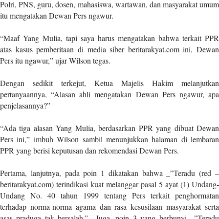
Polri, PNS, guru, dosen, mahasiswa, wartawan, dan masyarakat umum
t
itu mengatakan Dewan Pers ngawur.
e
g
“Maaf Yang Mulia, tapi saya harus mengatakan bahwa terkait PPR
o
atas kasus pemberitaan di media siber beritarakyat.com ini, Dewan
r
y
Pers itu ngawur,” ujar Wilson tegas.
_
i
Dengan sedikit terkejut, Ketua Majelis Hakim melanjutkan
d
pertanyaannya, “Alasan ahli mengatakan Dewan Pers ngawur, apa
=
penjelasannya?”
"
2
“Ada tiga alasan Yang Mulia, berdasarkan PPR yang dibuat Dewan
3
Pers ini,” imbuh Wilson sambil menunjukkan halaman di lembaran
"
PPR yang berisi keputusan dan rekomendasi Dewan Pers.
f
l
Pertama, lanjutnya, pada poin 1 dikatakan bahwa _”Teradu (red –
u
beritarakyat.com) terindikasi kuat melanggar pasal 5 ayat (1) Undang-
i
Undang No. 40 tahun 1999 tentang Pers terkait penghormatan
d
terhadap norma-norma agama dan rasa kesusilaan masyarakat serta
_
asas praduga tak bersalah.”_ Juga, poin 3 yang berbunyi _”Teradu