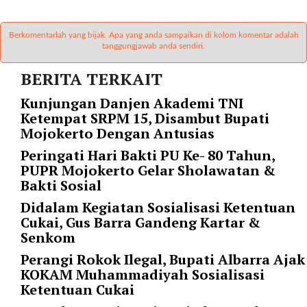
i
m
a
Berkomentarlah yang bijak. Apa yang anda sampaikan di kolom komentar adalah
g
tanggungjawab anda sendiri.
e
BERITA TERKAIT
s
=
Kunjungan Danjen Akademi TNI
"
Ketempat SRPM 15, Disambut Bupati
t
Mojokerto Dengan Antusias
r
Peringati Hari Bakti PU Ke- 80 Tahun,
u
PUPR Mojokerto Gelar Sholawatan &
e
Bakti Sosial
"
s
Didalam Kegiatan Sosialisasi Ketentuan
p
Cukai, Gus Barra Gandeng Kartar &
a
Senkom
c
Perangi Rokok Ilegal, Bupati Albarra Ajak
e
KOKAM Muhammadiyah Sosialisasi
_
Ketentuan Cukai
h
o