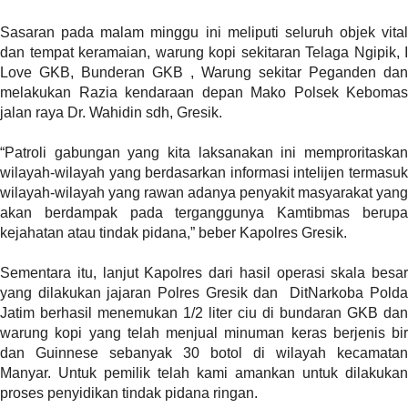
l
Sasaran pada malam minggu ini meliputi seluruh objek vital
i
dan tempat keramaian, warung kopi sekitaran Telaga Ngipik, I
n
Love GKB, Bunderan GKB , Warung sekitar Peganden dan
k
melakukan Razia kendaraan depan Mako Polsek Kebomas
_
jalan raya Dr. Wahidin sdh, Gresik.
t
a
“Patroli gabungan yang kita laksanakan ini memproritaskan
r
wilayah-wilayah yang berdasarkan informasi intelijen termasuk
g
wilayah-wilayah yang rawan adanya penyakit masyarakat yang
e
akan berdampak pada terganggunya Kamtibmas berupa
t
kejahatan atau tindak pidana,” beber Kapolres Gresik.
=
"
Sementara itu, lanjut Kapolres dari hasil operasi skala besar
s
yang dilakukan jajaran Polres Gresik dan DitNarkoba Polda
e
Jatim berhasil menemukan 1/2 liter ciu di bundaran GKB dan
l
warung kopi yang telah menjual minuman keras berjenis bir
f
dan Guinnese sebanyak 30 botol di wilayah kecamatan
"
Manyar. Untuk pemilik telah kami amankan untuk dilakukan
c
proses penyidikan tindak pidana ringan.
a