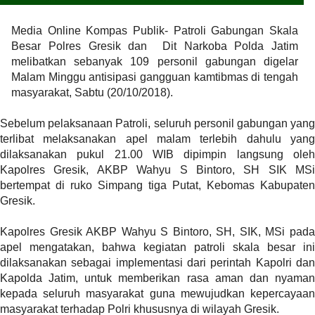
a
s
Media Online Kompas Publik- Patroli Gabungan Skala
i
Besar Polres Gresik dan Dit Narkoba Polda Jatim
c
melibatkan sebanyak 109 personil gabungan digelar
"
Malam Minggu antisipasi gangguan kamtibmas di tengah
p
masyarakat, Sabtu (20/10/2018).
o
s
Sebelum pelaksanaan Patroli, seluruh personil gabungan yang
t
terlibat melaksanakan apel malam terlebih dahulu yang
_
dilaksanakan pukul 21.00 WIB dipimpin langsung oleh
t
Kapolres Gresik, AKBP Wahyu S Bintoro, SH SIK MSi
y
bertempat di ruko Simpang tiga Putat, Kebomas Kabupaten
p
Gresik.
e
=
Kapolres Gresik AKBP Wahyu S Bintoro, SH, SIK, MSi pada
"
apel mengatakan, bahwa kegiatan patroli skala besar ini
p
dilaksanakan sebagai implementasi dari perintah Kapolri dan
o
Kapolda Jatim, untuk memberikan rasa aman dan nyaman
s
kepada seluruh masyarakat guna mewujudkan kepercayaan
t
masyarakat terhadap Polri khususnya di wilayah Gresik.
"