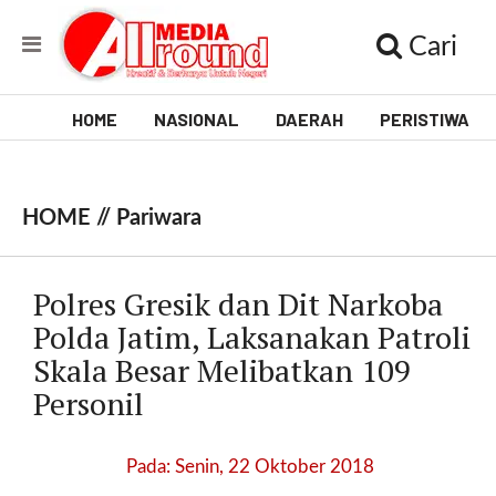
Cari
HOME
NASIONAL
DAERAH
PERISTIWA
V
i
HOME //
Pariwara
d
e
Polres Gresik dan Dit Narkoba
o
Polda Jatim, Laksanakan Patroli
Skala Besar Melibatkan 109
[
l
Personil
p
t
w
Pada: Senin, 22 Oktober 2018
_