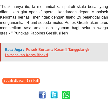
t
“Tidak hanya itu, Ia menambahkan patroli skala besar yang
e
dilanjutkan giat opensif operasi kendaraan depan Mapolsek
g
Kebomas berhasil menindak dengan tilang 29 pelanggar dan
o
mengamankan 4 unit sepeda motor. Polres Gresik akan terus
r
memberikan rasa aman dan nyaman bagi seluruh warga
y
gresik,” Pungkas Kapolres Gresik. (Her)
_
i
d
Baca Juga :
Polsek Bersama Koramil Tanggulangin
=
Laksanakan Karya Bhakti
"
2
3
"
f
Sudah dibaca : 188 Kali
l
u
i
d
_