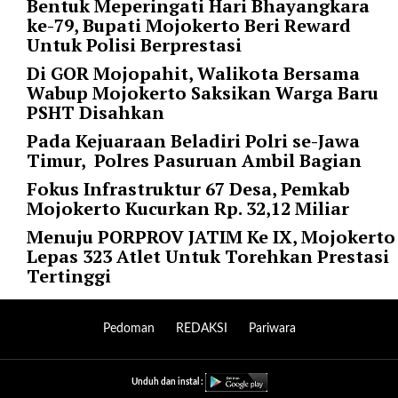
Bentuk Meperingati Hari Bhayangkara
r
ke-79, Bupati Mojokerto Beri Reward
=
Untuk Polisi Berprestasi
"
Di GOR Mojopahit, Walikota Bersama
5
Wabup Mojokerto Saksikan Warga Baru
"
PSHT Disahkan
s
p
Pada Kejuaraan Beladiri Polri se-Jawa
a
Timur, Polres Pasuruan Ambil Bagian
c
Fokus Infrastruktur 67 Desa, Pemkab
e
Mojokerto Kucurkan Rp. 32,12 Miliar
_
v
Menuju PORPROV JATIM Ke IX, Mojokerto
e
Lepas 323 Atlet Untuk Torehkan Prestasi
r
Tertinggi
=
"
5
Pedoman
REDAKSI
Pariwara
"
c
Unduh dan instal :
o