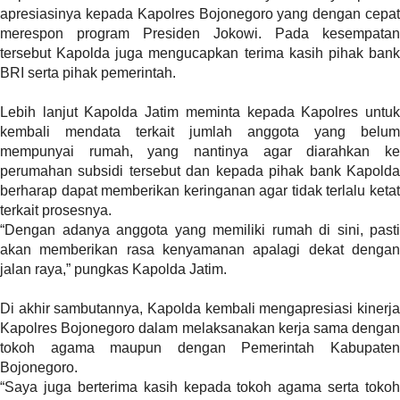
t
apresiasinya kepada Kapolres Bojonegoro yang dengan cepat
e
merespon program Presiden Jokowi. Pada kesempatan
g
tersebut Kapolda juga mengucapkan terima kasih pihak bank
o
BRI serta pihak pemerintah.
r
y
Lebih lanjut Kapolda Jatim meminta kepada Kapolres untuk
_
kembali mendata terkait jumlah anggota yang belum
i
mempunyai rumah, yang nantinya agar diarahkan ke
d
perumahan subsidi tersebut dan kepada pihak bank Kapolda
=
berharap dapat memberikan keringanan agar tidak terlalu ketat
"
terkait prosesnya.
2
“Dengan adanya anggota yang memiliki rumah di sini, pasti
3
akan memberikan rasa kenyamanan apalagi dekat dengan
"
jalan raya,” pungkas Kapolda Jatim.
f
l
Di akhir sambutannya, Kapolda kembali mengapresiasi kinerja
u
Kapolres Bojonegoro dalam melaksanakan kerja sama dengan
i
tokoh agama maupun dengan Pemerintah Kabupaten
d
Bojonegoro.
_
“Saya juga berterima kasih kepada tokoh agama serta tokoh