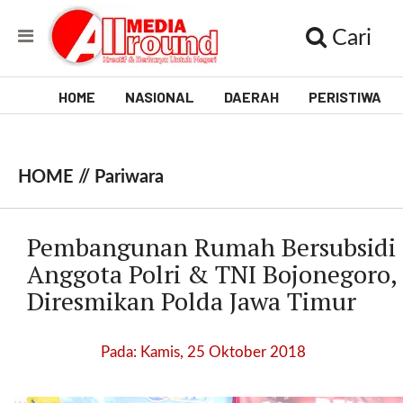
Cari
HOME
NASIONAL
DAERAH
PERISTIWA
V
i
HOME //
Pariwara
d
e
Pembangunan Rumah Bersubsidi
o
Anggota Polri & TNI Bojonegoro,
Diresmikan Polda Jawa Timur
[
l
p
Pada: Kamis, 25 Oktober 2018
t
w
_