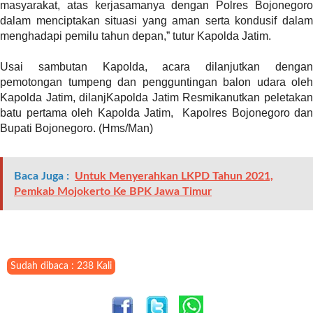
i
masyarakat, atas kerjasamanya dengan Polres Bojonegoro
m
dalam menciptakan situasi yang aman serta kondusif dalam
a
menghadapi pemilu tahun depan,” tutur Kapolda Jatim.
g
e
Usai sambutan Kapolda, acara dilanjutkan dengan
s
pemotongan tumpeng dan pengguntingan balon udara oleh
=
Kapolda Jatim, dilanjKapolda Jatim Resmikanutkan peletakan
"
batu pertama oleh Kapolda Jatim, Kapolres Bojonegoro dan
t
Bupati Bojonegoro. (Hms/Man)
r
u
e
Baca Juga :
Untuk Menyerahkan LKPD Tahun 2021,
"
Pemkab Mojokerto Ke BPK Jawa Timur
s
p
a
c
e
Sudah dibaca : 238 Kali
_
h
o