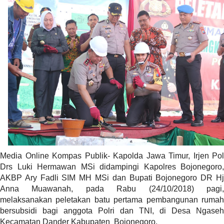
r
e
c
e
n
t
p
o
s
t
s
l
a
y
Media Online Kompas Publik- Kapolda Jawa Timur, Irjen Pol
o
Drs Luki Hermawan MSi didampingi Kapolres Bojonegoro,
u
AKBP Ary Fadli SIM MH MSi dan Bupati Bojonegoro DR Hj
t
Anna Muawanah, pada Rabu (24/10/2018) pagi,
=
melaksanakan peletakan batu pertama pembangunan rumah
"
bersubsidi bagi anggota Polri dan TNI, di Desa Ngaseh
b
Kecamatan Dander Kabupaten Bojonegoro.