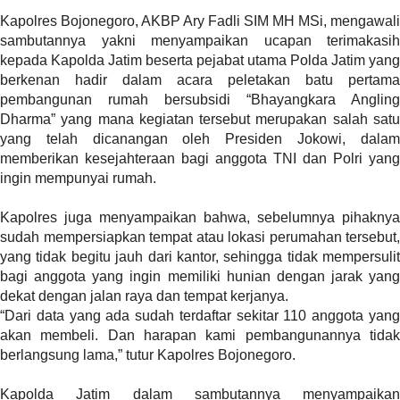
l
Kapolres Bojonegoro, AKBP Ary Fadli SIM MH MSi, mengawali
i
sambutannya yakni menyampaikan ucapan terimakasih
n
kepada Kapolda Jatim beserta pejabat utama Polda Jatim yang
k
berkenan hadir dalam acara peletakan batu pertama
_
pembangunan rumah bersubsidi “Bhayangkara Angling
t
Dharma” yang mana kegiatan tersebut merupakan salah satu
a
yang telah dicanangan oleh Presiden Jokowi, dalam
r
memberikan kesejahteraan bagi anggota TNI dan Polri yang
g
ingin mempunyai rumah.
e
t
Kapolres juga menyampaikan bahwa, sebelumnya pihaknya
=
sudah mempersiapkan tempat atau lokasi perumahan tersebut,
"
yang tidak begitu jauh dari kantor, sehingga tidak mempersulit
s
bagi anggota yang ingin memiliki hunian dengan jarak yang
e
dekat dengan jalan raya dan tempat kerjanya.
l
“Dari data yang ada sudah terdaftar sekitar 110 anggota yang
f
akan membeli. Dan harapan kami pembangunannya tidak
"
berlangsung lama,” tutur Kapolres Bojonegoro.
c
a
Kapolda Jatim dalam sambutannya menyampaikan