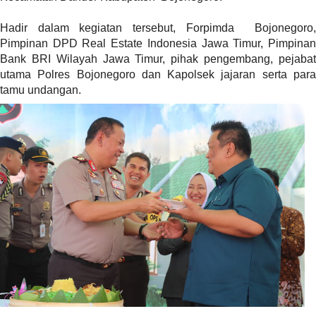
a
s
Hadir dalam kegiatan tersebut, Forpimda Bojonegoro,
i
Pimpinan DPD Real Estate Indonesia Jawa Timur, Pimpinan
c
Bank BRI Wilayah Jawa Timur, pihak pengembang, pejabat
"
utama Polres Bojonegoro dan Kapolsek jajaran serta para
p
tamu undangan.
o
s
t
_
t
y
p
e
=
"
p
o
s
t
"