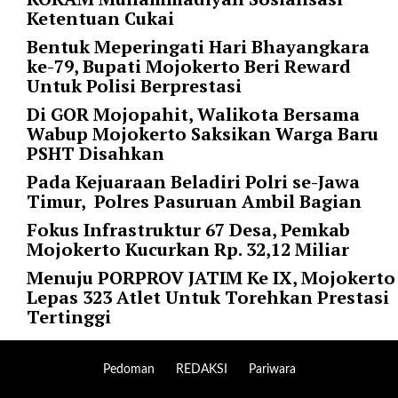
l
Ketentuan Cukai
u
Bentuk Meperingati Hari Bhayangkara
m
ke-79, Bupati Mojokerto Beri Reward
n
Untuk Polisi Berprestasi
s
=
Di GOR Mojopahit, Walikota Bersama
"
Wabup Mojokerto Saksikan Warga Baru
1
PSHT Disahkan
"
Pada Kejuaraan Beladiri Polri se-Jawa
o
Timur, Polres Pasuruan Ambil Bagian
r
d
Fokus Infrastruktur 67 Desa, Pemkab
e
Mojokerto Kucurkan Rp. 32,12 Miliar
r
Menuju PORPROV JATIM Ke IX, Mojokerto
=
Lepas 323 Atlet Untuk Torehkan Prestasi
"
Tertinggi
D
E
S
Pedoman
REDAKSI
Pariwara
C