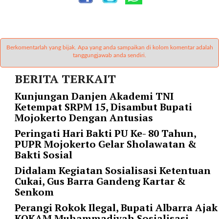
r
=
"
5
Berkomentarlah yang bijak. Apa yang anda sampaikan di kolom komentar adalah
"
tanggungjawab anda sendiri.
s
p
BERITA TERKAIT
a
Kunjungan Danjen Akademi TNI
c
Ketempat SRPM 15, Disambut Bupati
e
Mojokerto Dengan Antusias
_
v
Peringati Hari Bakti PU Ke- 80 Tahun,
e
PUPR Mojokerto Gelar Sholawatan &
r
Bakti Sosial
=
Didalam Kegiatan Sosialisasi Ketentuan
"
Cukai, Gus Barra Gandeng Kartar &
5
Senkom
"
c
Perangi Rokok Ilegal, Bupati Albarra Ajak
o
KOKAM Muhammadiyah Sosialisasi