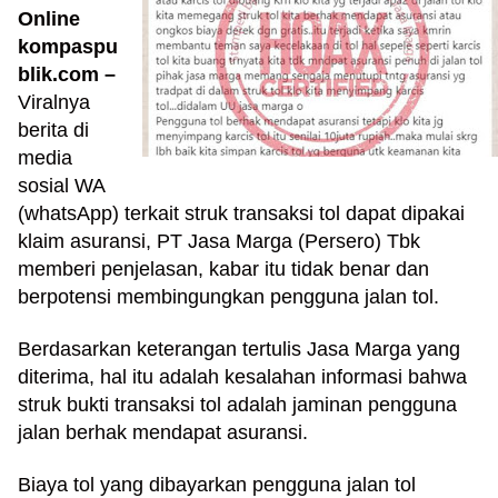
r
Online
e
kompaspu
c
blik.com –
e
Viralnya
n
berita di
t
media
p
sosial WA
o
s
(whatsApp) terkait struk transaksi tol dapat dipakai
t
klaim asuransi, PT Jasa Marga (Persero) Tbk
s
memberi penjelasan, kabar itu tidak benar dan
l
berpotensi membingungkan pengguna jalan tol.
a
y
Berdasarkan keterangan tertulis Jasa Marga yang
o
diterima,
hal itu adalah kesalahan informasi bahwa
u
struk bukti transaksi tol adalah jaminan pengguna
t
=
jalan berhak mendapat asuransi.
"
b
Biaya tol yang dibayarkan pengguna jalan tol