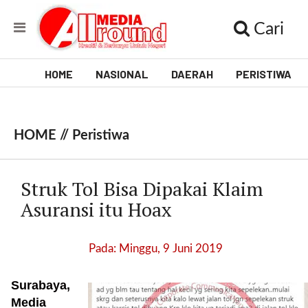
Cari
HOME
NASIONAL
DAERAH
PERISTIWA
V
i
HOME //
Peristiwa
d
e
Struk Tol Bisa Dipakai Klaim
o
Asuransi itu Hoax
[
l
Pada: Minggu, 9 Juni 2019
p
t
Surabaya,
w
_
Media