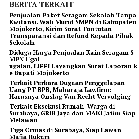
i
BERITA TERKAIT
m
Penjualan Paket Seragam Sekolah Tanpa
a
Kwitansi. Wali Murid SMPN di Kabupaten
g
Mojokerto, Kirim Surat Tuntutan
e
Transparansi dan Refund Kepada Pihak
s
Sekolah.
=
"
Diduga Harga Penjualan Kain Seragam S
t
MPN Ugal-
r
ugalan, LIPPI Layangkan Surat Laporan k
u
e Bupati Mojokerto
e
Terkait Perkara Dugaan Penggelapan
"
Uang PT BPB, Maharaja Lawfirm:
s
Harusnya Onslag Van Recht Vervolging
p
a
Terkait Eksekusi Rumah Warga di
c
Surabaya, GRIB Jaya dan MAKI Jatim Siap
e
Melawan
_
Tiga Ormas di Surabaya, Siap Lawan
h
Mafia Hukum
o