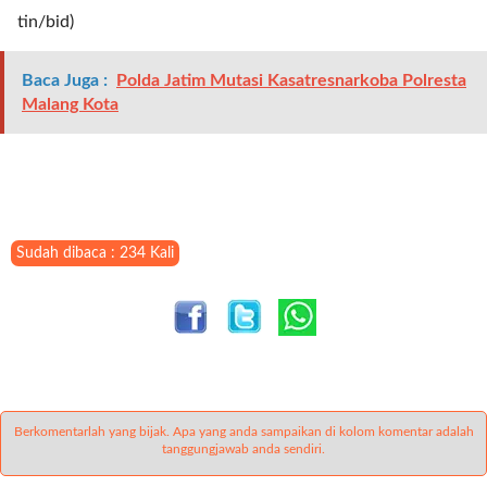
t
tin/bid)
e
g
Baca Juga :
Polda Jatim Mutasi Kasatresnarkoba Polresta
o
Malang Kota
r
y
_
i
d
=
"
Sudah dibaca : 234 Kali
2
3
"
f
l
u
i
Berkomentarlah yang bijak. Apa yang anda sampaikan di kolom komentar adalah
d
tanggungjawab anda sendiri.
_