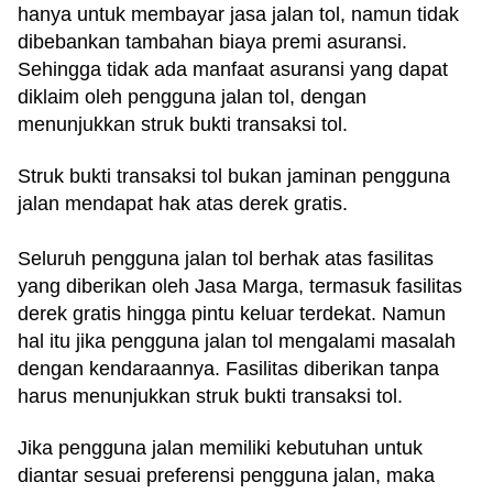
a
hanya untuk membayar jasa jalan tol, namun tidak
s
dibebankan tambahan biaya premi asuransi.
i
Sehingga tidak ada manfaat asuransi yang dapat
c
diklaim oleh pengguna jalan tol, dengan
"
menunjukkan struk bukti transaksi tol.
p
o
s
Struk bukti transaksi tol bukan jaminan pengguna
t
jalan mendapat hak atas derek gratis.
_
t
Seluruh pengguna jalan tol berhak atas fasilitas
y
yang diberikan oleh Jasa Marga, termasuk fasilitas
p
derek gratis hingga pintu keluar terdekat. Namun
e
hal itu jika pengguna jalan tol mengalami masalah
=
dengan kendaraannya. Fasilitas diberikan tanpa
"
p
harus menunjukkan struk bukti transaksi tol.
o
s
Jika pengguna jalan memiliki kebutuhan untuk
t
diantar sesuai preferensi pengguna jalan, maka
"