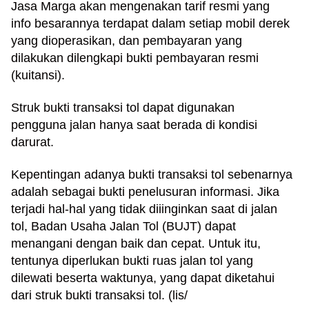
Jasa Marga akan mengenakan tarif resmi yang
l
info besarannya terdapat dalam setiap mobil derek
i
yang dioperasikan, dan pembayaran yang
n
dilakukan dilengkapi bukti pembayaran resmi
k
_
(kuitansi).
t
a
Struk bukti transaksi tol dapat digunakan
r
pengguna jalan hanya saat berada di kondisi
g
darurat.
e
t
Kepentingan adanya bukti transaksi tol sebenarnya
=
adalah sebagai bukti penelusuran informasi. Jika
"
terjadi hal-hal yang tidak diiinginkan saat di jalan
s
e
tol, Badan Usaha Jalan Tol (BUJT) dapat
l
menangani dengan baik dan cepat. Untuk itu,
f
tentunya diperlukan bukti ruas jalan tol yang
"
dilewati beserta waktunya, yang dapat diketahui
c
dari struk bukti transaksi tol. (lis/
a