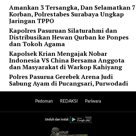
r
Amankan 3 Tersangka, Dan Selamatkan 7
=
Korban, Polrestabes Surabaya Ungkap
"
Jaringan TPPO
5
Kapolres Pasuruan Silaturahmi dan
"
Distribusikan Hewan Qurban ke Ponpes
s
dan Tokoh Agama
p
a
Kapolsek Krian Mengajak Nobar
c
Indonesia VS China Bersama Anggota
e
dan Masyarakat di Warkop Kahiyang
_
Polres Pasurua Gerebek Arena Judi
v
Sabung Ayam di Pucangsari, Purwodadi
e
r
=
Pedoman
REDAKSI
Pariwara
"
5
"
Unduh dan instal :
c
o