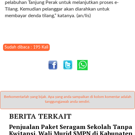
"
pelabuhan Tanjung Perak untuk melanjutkan proses e-
o
Tilang. Kemudian pelanggar akan diarahkan untuk
r
membayar denda tilang,” katanya. (an/lis)
d
e
r
b
y
Sudah dibaca : 195 Kali
=
"
d
a
t
e
"
Berkomentarlah yang bijak. Apa yang anda sampaikan di kolom komentar adalah
p
tanggungjawab anda sendiri.
o
s
BERITA TERKAIT
t
Penjualan Paket Seragam Sekolah Tanpa
s
Kwitansi. Wali Murid SMPN di Kabupaten
_