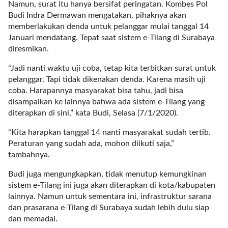
Namun, surat itu hanya bersifat peringatan. Kombes Pol
l
Budi Indra Dermawan mengatakan, pihaknya akan
i
memberlakukan denda untuk pelanggar mulai tanggal 14
n
Januari mendatang. Tepat saat sistem e-Tilang di Surabaya
k
diresmikan.
_
t
“Jadi nanti waktu uji coba, tetap kita terbitkan surat untuk
a
pelanggar. Tapi tidak dikenakan denda. Karena masih uji
r
coba. Harapannya masyarakat bisa tahu, jadi bisa
g
disampaikan ke lainnya bahwa ada sistem e-Tilang yang
e
diterapkan di sini,” kata Budi, Selasa (7/1/2020).
t
=
“Kita harapkan tanggal 14 nanti masyarakat sudah tertib.
"
Peraturan yang sudah ada, mohon diikuti saja,”
s
tambahnya.
e
Budi juga mengungkapkan, tidak menutup kemungkinan
l
sistem e-Tilang ini juga akan diterapkan di kota/kabupaten
f
lainnya. Namun untuk sementara ini, infrastruktur sarana
"
dan prasarana e-Tilang di Surabaya sudah lebih dulu siap
c
dan memadai.
a