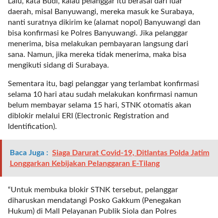
Lalu, kata Budi, kalau pelanggar itu berasal dari luar
l
daerah, misal Banyuwangi, mereka masuk ke Surabaya,
u
nanti suratnya dikirim ke (alamat nopol) Banyuwangi dan
m
bisa konfirmasi ke Polres Banyuwangi. Jika pelanggar
n
menerima, bisa melakukan pembayaran langsung dari
s
sana. Namun, jika mereka tidak menerima, maka bisa
=
mengikuti sidang di Surabaya.
"
1
Sementara itu, bagi pelanggar yang terlambat konfirmasi
"
selama 10 hari atau sudah melakukan konfirmasi namun
o
belum membayar selama 15 hari, STNK otomatis akan
r
diblokir melalui ERI (Electronic Registration and
d
Identification).
e
r
Baca Juga :
Siaga Darurat Covid-19, Ditlantas Polda Jatim
=
Longgarkan Kebijakan Pelanggaran E-Tilang
"
D
E
“Untuk membuka blokir STNK tersebut, pelanggar
S
diharuskan mendatangi Posko Gakkum (Penegakan
C
Hukum) di Mall Pelayanan Publik Siola dan Polres