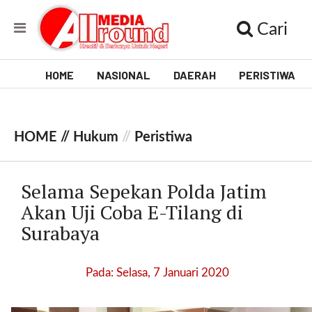
Cari
HOME
NASIONAL
DAERAH
PERISTIWA
V
i
HOME //
Hukum
//
Peristiwa
d
e
Selama Sepekan Polda Jatim
o
Akan Uji Coba E-Tilang di
Surabaya
[
l
p
Pada: Selasa, 7 Januari 2020
t
w
_