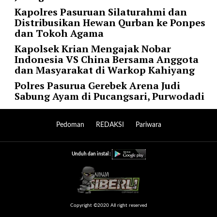
f
Kapolres Pasuruan Silaturahmi dan
s
Distribusikan Hewan Qurban ke Ponpes
e
dan Tokoh Agama
t
=
Kapolsek Krian Mengajak Nobar
"
Indonesia VS China Bersama Anggota
0
dan Masyarakat di Warkop Kahiyang
"
Polres Pasurua Gerebek Arena Judi
r
Sabung Ayam di Pucangsari, Purwodadi
e
v
e
Pedoman
REDAKSI
Pariwara
r
s
e
Unduh dan instal :
_
p
o
s
t
Copyright ©2020 All right reserved
_