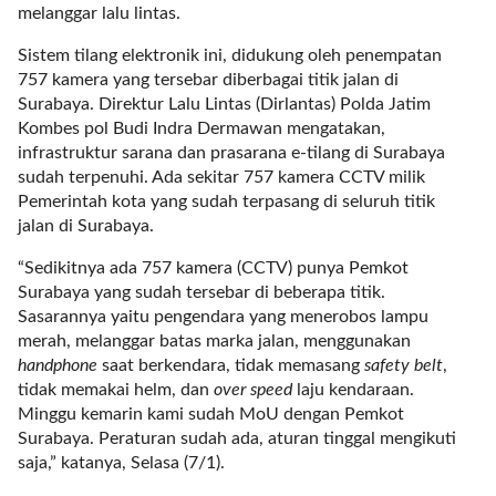
a
melanggar lalu lintas.
s
i
Sistem tilang elektronik ini, didukung oleh penempatan
c
757 kamera yang tersebar diberbagai titik jalan di
"
Surabaya. Direktur Lalu Lintas (Dirlantas) Polda Jatim
p
Kombes pol Budi Indra Dermawan mengatakan,
o
infrastruktur sarana dan prasarana e-tilang di Surabaya
s
sudah terpenuhi. Ada sekitar 757 kamera CCTV milik
t
Pemerintah kota yang sudah terpasang di seluruh titik
_
jalan di Surabaya.
t
“Sedikitnya ada 757 kamera (CCTV) punya Pemkot
y
Surabaya yang sudah tersebar di beberapa titik.
p
Sasarannya yaitu pengendara yang menerobos lampu
e
merah, melanggar batas marka jalan, menggunakan
=
handphone
saat berkendara, tidak memasang
safety belt
,
"
tidak memakai helm, dan
over speed
laju kendaraan.
p
Minggu kemarin kami sudah MoU dengan Pemkot
o
Surabaya. Peraturan sudah ada, aturan tinggal mengikuti
s
saja,” katanya, Selasa (7/1).
t
"