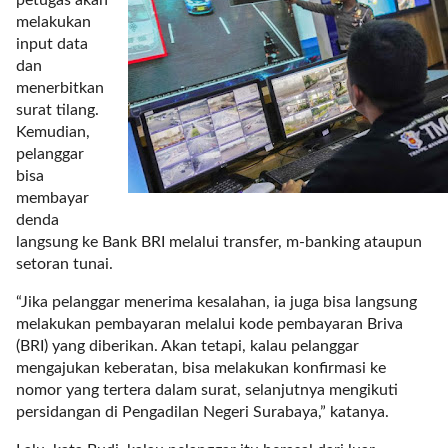
petugas akan
r
melakukan
=
input data
"
dan
5
menerbitkan
"
surat tilang.
s
Kemudian,
p
pelanggar
a
bisa
c
membayar
e
denda
_
langsung ke Bank BRI melalui transfer, m-banking ataupun
v
setoran tunai.
e
r
“Jika pelanggar menerima kesalahan, ia juga bisa langsung
=
melakukan pembayaran melalui kode pembayaran Briva
"
(BRI) yang diberikan. Akan tetapi, kalau pelanggar
5
mengajukan keberatan, bisa melakukan konfirmasi ke
"
nomor yang tertera dalam surat, selanjutnya mengikuti
c
persidangan di Pengadilan Negeri Surabaya,” katanya.
o