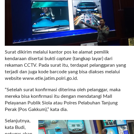
i
m
a
g
e
s
=
"
Surat dikirim melalui kantor pos ke alamat pemilik
t
kendaraan disertai bukti
capture
(tangkap layar) dari
r
rekaman CCTV. Pada surat itu, terdapat pelanggaran yang
u
terjadi dan juga kode barcode yang bisa diakses melalui
e
website www.etle.jatim.polri.go.id.
"
s
“Setelah surat konfirmasi diterima oleh pelanggar, maka
p
mereka bisa konfirmasi itu dengan mendatangi Mall
a
Pelayanan Publik Siola atau Polres Pelabuhan Tanjung
c
Perak (Pos Gakkum),” kata dia.
e
_
Selanjutnya,
h
kata Budi,
o