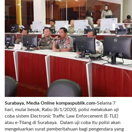
r
e
c
e
n
t
p
o
s
t
s
l
a
y
o
u
Surabaya, Media Online kompaspublik.com-
Selama 7
t
hari, mulai besok, Rabu (8/1/2020), polisi melakukan uji
=
coba sistem Electronic Traffic Law Enforcement (E-TLE)
"
atau e-Tilang di Surabaya. Dalam uji coba itu polisi akan
b
mengeluarkan surat pemberitahuan bagi pengendara yang