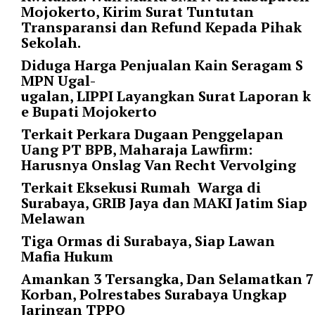
Mojokerto, Kirim Surat Tuntutan
p
Transparansi dan Refund Kepada Pihak
e
Sekolah.
r
_
Diduga Harga Penjualan Kain Seragam S
p
MPN Ugal-
a
ugalan, LIPPI Layangkan Surat Laporan k
g
e Bupati Mojokerto
e
Terkait Perkara Dugaan Penggelapan
=
Uang PT BPB, Maharaja Lawfirm:
"
Harusnya Onslag Van Recht Vervolging
1
0
Terkait Eksekusi Rumah Warga di
"
Surabaya, GRIB Jaya dan MAKI Jatim Siap
p
Melawan
o
Tiga Ormas di Surabaya, Siap Lawan
s
Mafia Hukum
t
_
Amankan 3 Tersangka, Dan Selamatkan 7
o
Korban, Polrestabes Surabaya Ungkap
f
Jaringan TPPO