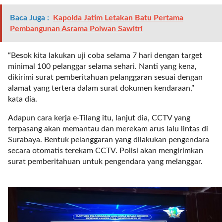
t
e
Baca Juga :
Kapolda Jatim Letakan Batu Pertama
g
Pembangunan Asrama Polwan Sawitri
o
r
“Besok kita lakukan uji coba selama 7 hari dengan target
y
minimal 100 pelanggar selama sehari. Nanti yang kena,
_
dikirimi surat pemberitahuan pelanggaran sesuai dengan
i
alamat yang tertera dalam surat dokumen kendaraan,”
d
kata dia.
=
"
Adapun cara kerja e-Tilang itu, lanjut dia, CCTV yang
2
terpasang akan memantau dan merekam arus lalu lintas di
3
Surabaya. Bentuk pelanggaran yang dilakukan pengendara
"
secara otomatis terekam CCTV. Polisi akan mengirimkan
f
surat pemberitahuan untuk pengendara yang melanggar.
l
u
i
d
_