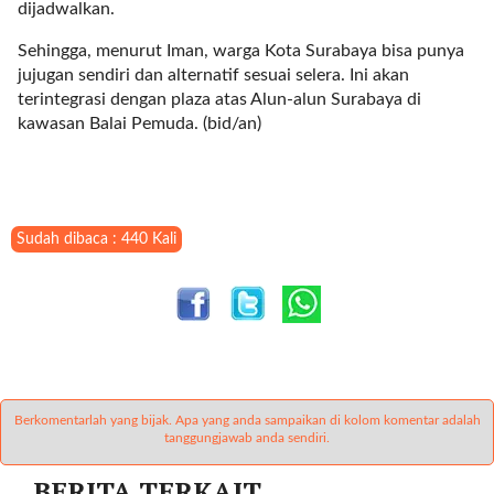
dijadwalkan.
t
e
Sehingga, menurut Iman, warga Kota Surabaya bisa punya
g
jujugan sendiri dan alternatif sesuai selera. Ini akan
o
terintegrasi dengan plaza atas Alun-alun Surabaya di
r
kawasan Balai Pemuda. (bid/an
)
y
_
i
d
=
Sudah dibaca : 440 Kali
"
2
3
"
f
l
u
Berkomentarlah yang bijak. Apa yang anda sampaikan di kolom komentar adalah
i
tanggungjawab anda sendiri.
d
_
BERITA TERKAIT