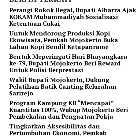
i
m
Perangi Rokok Ilegal, Bupati Albarra Ajak
a
KOKAM Muhammadiyah Sosialisasi
g
Ketentuan Cukai
e
Untuk Mendorong Produksi Kopi –
s
Ekowisata, Pemkab Mojokerto Buka
=
Lahan Kopi Bendil Ketapanrame
"
t
Bentuk Meperingati Hari Bhayangkara
r
ke-79, Bupati Mojokerto Beri Reward
u
Untuk Polisi Berprestasi
e
Wakil Bupati Mojokerto, Dukung
"
Pelatihan Batik Canting Kelurahan
s
Sarirejo
p
Program Kampung KB “Mencapai”
a
Kuantitas 100%, Wabup Mojokerto Beri
c
Pembekalan dan Penguatan Pokja
e
_
Tingkatkan Aksesibilitas dan
h
Pertumbuhan Ekonomi, Pemkab
o