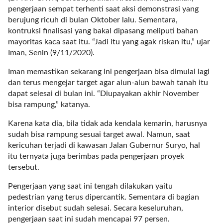
a
pengerjaan sempat terhenti saat aksi demonstrasi yang
s
berujung ricuh di bulan Oktober lalu. Sementara,
i
kontruksi finalisasi yang bakal dipasang meliputi bahan
c
mayoritas kaca saat itu. “Jadi itu yang agak riskan itu,” ujar
"
Iman, Senin (9/11/2020).
p
o
Iman memastikan sekarang ini pengerjaan bisa dimulai lagi
s
dan terus mengejar target agar alun-alun bawah tanah itu
t
dapat selesai di bulan ini. “Diupayakan akhir November
_
bisa rampung,” katanya.
t
y
Karena kata dia, bila tidak ada kendala kemarin, harusnya
p
sudah bisa rampung sesuai target awal. Namun, saat
e
kericuhan terjadi di kawasan Jalan Gubernur Suryo, hal
=
itu ternyata juga berimbas pada pengerjaan proyek
"
tersebut.
p
Pengerjaan yang saat ini tengah dilakukan yaitu
o
pedestrian yang terus dipercantik. Sementara di bagian
s
interior disebut sudah selesai. Secara keseluruhan,
t
pengerjaan saat ini sudah mencapai 97 persen.
"