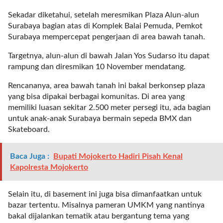
l
Sekadar diketahui, setelah meresmikan Plaza Alun-alun
i
Surabaya bagian atas di Komplek Balai Pemuda, Pemkot
n
Surabaya mempercepat pengerjaan di area bawah tanah.
k
_
Targetnya, alun-alun di bawah Jalan Yos Sudarso itu dapat
t
rampung dan diresmikan 10 November mendatang.
a
Rencananya, area bawah tanah ini bakal berkonsep plaza
r
yang bisa dipakai berbagai komunitas. Di area yang
g
memiliki luasan sekitar 2.500 meter persegi itu, ada bagian
e
untuk anak-anak Surabaya bermain sepeda BMX dan
t
Skateboard.
=
"
s
Baca Juga :
Bupati Mojokerto Hadiri Pisah Kenal
e
Kapolresta Mojokerto
l
f
Selain itu, di basement ini juga bisa dimanfaatkan untuk
"
bazar tertentu. Misalnya pameran UMKM yang nantinya
c
bakal dijalankan tematik atau bergantung tema yang
a