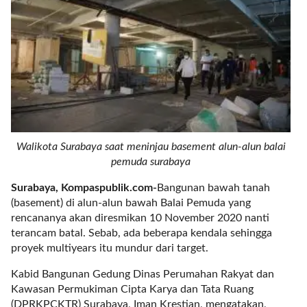
r
e
c
e
n
t
p
o
s
t
Walikota Surabaya saat meninjau basement alun-alun balai
s
pemuda surabaya
l
Surabaya, Kompaspublik.com-
Bangunan bawah tanah
a
(basement) di alun-alun bawah Balai Pemuda yang
y
rencananya akan diresmikan 10 November 2020 nanti
o
terancam batal. Sebab, ada beberapa kendala sehingga
u
proyek multiyears itu mundur dari target.
t
=
Kabid Bangunan Gedung Dinas Perumahan Rakyat dan
"
Kawasan Permukiman Cipta Karya dan Tata Ruang
b
(DPRKPCKTR) Surabaya, Iman Krestian, mengatakan,