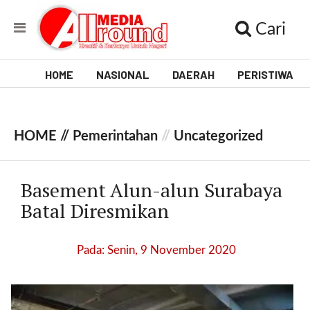
Cari
HOME
NASIONAL
DAERAH
PERISTIWA
V
i
HOME //
Pemerintahan
//
Uncategorized
d
e
Basement Alun-alun Surabaya
o
Batal Diresmikan
[
l
Pada: Senin, 9 November 2020
p
t
w
_