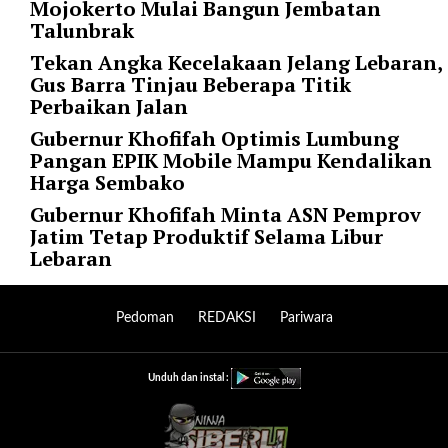
Mojokerto Mulai Bangun Jembatan
r
Talunbrak
=
Tekan Angka Kecelakaan Jelang Lebaran,
"
Gus Barra Tinjau Beberapa Titik
5
Perbaikan Jalan
"
s
Gubernur Khofifah Optimis Lumbung
p
Pangan EPIK Mobile Mampu Kendalikan
a
Harga Sembako
c
Gubernur Khofifah Minta ASN Pemprov
e
Jatim Tetap Produktif Selama Libur
_
Lebaran
v
e
r
Pedoman
REDAKSI
Pariwara
=
"
5
Unduh dan instal :
"
c
o