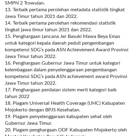
"
SMPN 2 Trowulan.
o
13. Terbaik pertama perolehan metadata statistik tingkat
r
Jawa Timur tahun 2021 dan 2022.
d
14. Terbaik pertama perolehan rekomendasi statistik
e
tingkat jawa timur tahun 2021 dan 2022.
r
15. Penghargaan Lencana Jer Basuki Mawa Beya Emas
b
untuk kategori kepala daerah peduli pengembangan
y
kompetensi SDG’s pada ASN Achievement Award Provinsi
=
Jawa Timur tahun 2022.
"
16. Penghargaan Gubernur Jawa Timur untuk kategori
d
kelembagaan dalam penyelenggaraan pengembangan
a
kompetensi SDG’s pada ASN achievement award Provinsi
t
Jawa Timur tahun 2022.
e
17. Penghargaan penilaian sistem merit kategori baik
"
tahun 2022
p
18. Piagam Universal Health Coverage (UHC) Kabupaten
o
Mojokerto dengan BPJS Kesehatan.
s
19. Piagam penyelenggaraan kabupaten sehat oleh
t
Gubernur Jawa Timur.
s
20. Piagam penghargaan ODF Kabupaten Mojokerto oleh
_