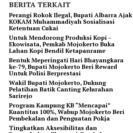
BERITA TERKAIT
"
c
Perangi Rokok Ilegal, Bupati Albarra Ajak
o
KOKAM Muhammadiyah Sosialisasi
l
Ketentuan Cukai
o
Untuk Mendorong Produksi Kopi –
r
Ekowisata, Pemkab Mojokerto Buka
_
Lahan Kopi Bendil Ketapanrame
s
c
Bentuk Meperingati Hari Bhayangkara
h
ke-79, Bupati Mojokerto Beri Reward
e
Untuk Polisi Berprestasi
m
Wakil Bupati Mojokerto, Dukung
e
Pelatihan Batik Canting Kelurahan
=
Sarirejo
"
d
Program Kampung KB “Mencapai”
a
Kuantitas 100%, Wabup Mojokerto Beri
r
Pembekalan dan Penguatan Pokja
k
Tingkatkan Aksesibilitas dan
"