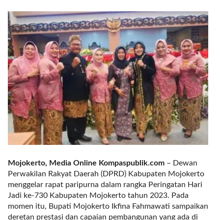
r
e
c
e
n
t
p
o
s
t
s
l
a
y
o
Mojokerto, Media Online Kompaspublik.com
– Dewan
u
Perwakilan Rakyat Daerah (DPRD) Kabupaten Mojokerto
t
menggelar rapat paripurna dalam rangka Peringatan Hari
=
Jadi ke-730 Kabupaten Mojokerto tahun 2023. Pada
"
momen itu, Bupati Mojokerto Ikfina Fahmawati sampaikan
b
deretan prestasi dan capaian pembangunan yang ada di