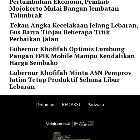
Pertumbuhan Ekonomi, Pemkab
o
Mojokerto Mulai Bangun Jembatan
v
Talunbrak
e
Tekan Angka Kecelakaan Jelang Lebaran,
r
Gus Barra Tinjau Beberapa Titik
r
Perbaikan Jalan
i
d
Gubernur Khofifah Optimis Lumbung
e
Pangan EPIK Mobile Mampu Kendalikan
_
Harga Sembako
c
Gubernur Khofifah Minta ASN Pemprov
o
Jatim Tetap Produktif Selama Libur
l
Lebaran
o
r
s
Pedoman
REDAKSI
Pariwara
=
"
f
Unduh dan instal :
a
l