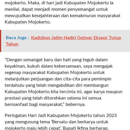
i
mojokerto. Maka, di hari jadi Kabupaten Mojokerto Ia
m
menilai, dapat menjadi momen penyemangat untuk
a
mewujudkan kesejahteraan dan kemakmuran masyarakat
g
Kabupaten Mojokerto.
e
s
Baca Juga :
Kadisbun Jatim Hadiri Gebyar Ekspor Tutup
=
Tahun
"
t
r
“Dengan semangat baru dan hati yang teguh dalam
u
keyakinan, kukuh dalam kebersamaan, saya mengajak
e
segenap masyarakat Kabupaten Mojokerto untuk
"
melanjutkan perjuangan dan cita-cita para pemimpin
s
terdahulu yang telah mengabdikan diri membangun
p
Kabupaten Mojokerto kita tercinta ini, agar karya maupun
a
prestasi yang telah ditorehkan selama ini semua
c
bermanfaat bagi masyarakat,” bebernya.
e
_
Peringatan Hari Jadi Kabupaten Mojokerto tahun 2023
h
yang mengusung tema ‘Bersatu dan berkarya untuk
o
mojokerto maju lebih cepat’. Bupati Ikfina berharap,