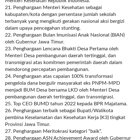
Menteri Kesehatan Republik Indonesia.
p
21. Penghargaan Menteri Kesehatan sebagai
e
kabupaten/kota dengan persentase jumlah sekolah
r
terbanyak yang mengikuti gerakan nasional aksi bergizi
_
dalam upaya pencegahan stunting.
p
22. Penghargaan Bulan Imunisasi Anak Nasional (BIAN)
a
oleh Gubernur Jawa Timur.
g
23. Penghargaan Lencana Bhakti Desa Pertama oleh
e
Menteri Desa pembangunan daerah tertinggal, dan
=
transmigrasi atas komitmen pemerintah daerah dalam
"
mendorong percepatan pembangunan.
1
24. Penghargaan atas capaian 100% transformasi
0
pengelola dana bergulir masyarakat eks PNPM-MPD
"
menjadi BUM Desa bersama LKD oleh Menteri Desa
p
pembangunan daerah tertinggal, dan transmigrasi.
o
25. Top CEO BUMD tahun 2022 kepada BPR Majatama.
s
26. Penghargaan terbaik sebagai Bupati/Walikota
t
pembina Keselamatan dan Kesehatan Kerja (K3) tingkat
_
Provinsi Jawa Timur.
o
27. Penghargaan Meritokrasi kategori “baik”.
f
28. Penghargaan ASN Achievement Award oleh Gubernur