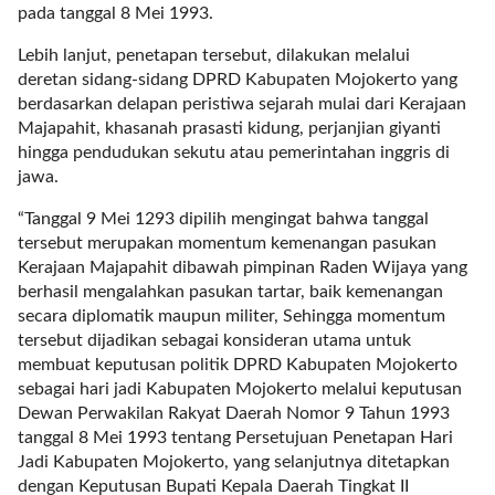
pada tanggal 8 Mei 1993.
l
i
Lebih lanjut, penetapan tersebut, dilakukan melalui
n
deretan sidang-sidang DPRD Kabupaten Mojokerto yang
k
berdasarkan delapan peristiwa sejarah mulai dari Kerajaan
_
Majapahit, khasanah prasasti kidung, perjanjian giyanti
t
hingga pendudukan sekutu atau pemerintahan inggris di
a
jawa.
r
g
“Tanggal 9 Mei 1293 dipilih mengingat bahwa tanggal
e
tersebut merupakan momentum kemenangan pasukan
t
Kerajaan Majapahit dibawah pimpinan Raden Wijaya yang
=
berhasil mengalahkan pasukan tartar, baik kemenangan
"
secara diplomatik maupun militer, Sehingga momentum
s
tersebut dijadikan sebagai konsideran utama untuk
e
membuat keputusan politik DPRD Kabupaten Mojokerto
l
sebagai hari jadi Kabupaten Mojokerto melalui keputusan
f
Dewan Perwakilan Rakyat Daerah Nomor 9 Tahun 1993
"
tanggal 8 Mei 1993 tentang Persetujuan Penetapan Hari
c
Jadi Kabupaten Mojokerto, yang selanjutnya ditetapkan
a
dengan Keputusan Bupati Kepala Daerah Tingkat II