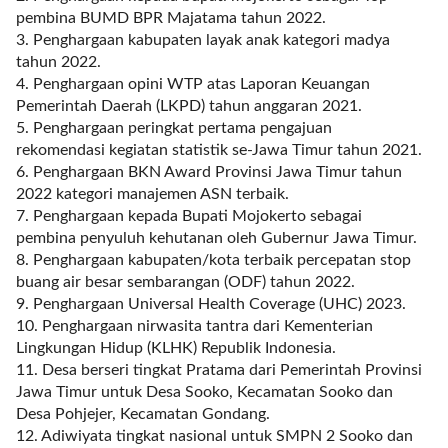
l
pembina BUMD BPR Majatama tahun 2022.
u
3. Penghargaan kabupaten layak anak kategori madya
m
tahun 2022.
n
4. Penghargaan opini WTP atas Laporan Keuangan
s
Pemerintah Daerah (LKPD) tahun anggaran 2021.
=
5. Penghargaan peringkat pertama pengajuan
"
rekomendasi kegiatan statistik se-Jawa Timur tahun 2021.
1
6. Penghargaan BKN Award Provinsi Jawa Timur tahun
"
2022 kategori manajemen ASN terbaik.
o
7. Penghargaan kepada Bupati Mojokerto sebagai
r
pembina penyuluh kehutanan oleh Gubernur Jawa Timur.
d
8. Penghargaan kabupaten/kota terbaik percepatan stop
e
buang air besar sembarangan (ODF) tahun 2022.
r
9. Penghargaan Universal Health Coverage (UHC) 2023.
=
10. Penghargaan nirwasita tantra dari Kementerian
"
Lingkungan Hidup (KLHK) Republik Indonesia.
D
11. Desa berseri tingkat Pratama dari Pemerintah Provinsi
E
Jawa Timur untuk Desa Sooko, Kecamatan Sooko dan
S
Desa Pohjejer, Kecamatan Gondang.
C
12. Adiwiyata tingkat nasional untuk SMPN 2 Sooko dan