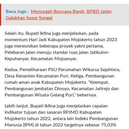
o
Baca Juga :
Mencegah Bencana Banjir, BPBD Jatim
r
Galakkan Susur Sungai
d
e
r
Selain itu, Bupati Ikfina juga menjelaskan, pada
=
momentum Hari Jadi Kabupaten Mojokerto tahun 2023
"
juga meresmikan beberapa proyek yakni pertama,
f
Pelebaran jalan menuju standar ruas jalan Jatikulon-
a
Kepuhanyar, Kecamatan Mojoanyar.
l
s
Kedua, Pemeliharaan PSU Perumahan Wikarsa Sejahtera,
e
Desa Kenanten Kecamatan Puri. Ketiga, Pembangunan
"
rumah aman anak Kabupaten Mojokerto. “Keempat,
e
Pembangunan jembatan Dinoyo, Kecamatan Jatirejo dan
x
Pembangunan Wisata Gelang Puri,” bebernya.
c
Lebih lanjut, Bupati Ikfina juga menjelaskan capaian
l
indikator tujuan dan sasaran RPJMD Kabupaten
u
Mojokerto tahun 2022, antara lain Indeks Pembangunan
d
Manusia (IPM) di tahun 2022 targetnya sebesar 75,03%
e