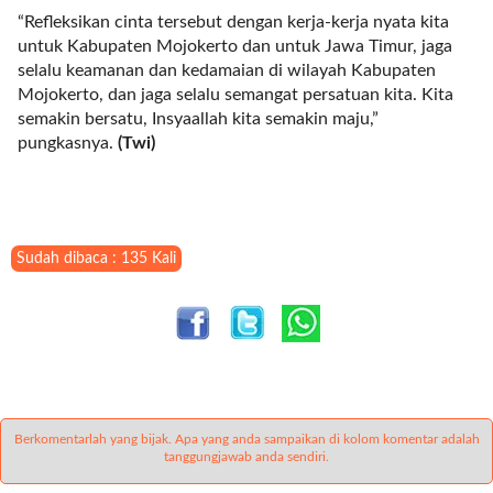
"
“Refleksikan cinta tersebut dengan kerja-kerja nyata kita
t
untuk Kabupaten Mojokerto dan untuk Jawa Timur, jaga
h
selalu keamanan dan kedamaian di wilayah Kabupaten
u
Mojokerto, dan jaga selalu semangat persatuan kita. Kita
m
semakin bersatu, Insyaallah kita semakin maju,”
b
pungkasnya.
(Twi)
n
a
i
l
_
Sudah dibaca : 135 Kali
s
i
z
e
=
"
f
u
Berkomentarlah yang bijak. Apa yang anda sampaikan di kolom komentar adalah
tanggungjawab anda sendiri.
l
l