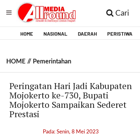
Cari
HOME
NASIONAL
DAERAH
PERISTIWA
V
i
HOME //
Pemerintahan
d
e
Peringatan Hari Jadi Kabupaten
o
Mojokerto ke-730, Bupati
Mojokerto Sampaikan Sederet
[
l
Prestasi
p
t
w
Pada: Senin, 8 Mei 2023
_