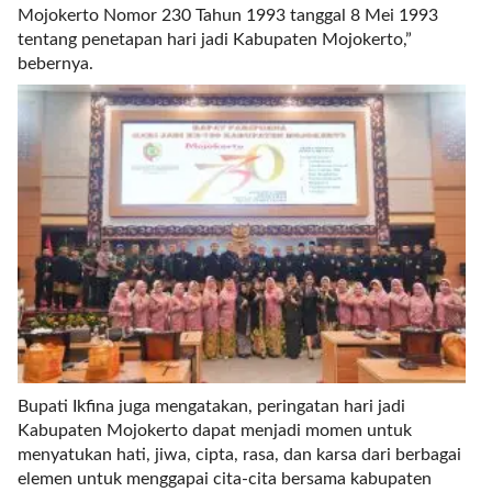
t
Mojokerto Nomor 230 Tahun 1993 tanggal 8 Mei 1993
e
tentang penetapan hari jadi Kabupaten Mojokerto,”
g
bebernya.
o
r
y
_
i
d
=
"
2
3
"
f
l
u
Bupati Ikfina juga mengatakan, peringatan hari jadi
i
Kabupaten Mojokerto dapat menjadi momen untuk
d
menyatukan hati, jiwa, cipta, rasa, dan karsa dari berbagai
_
elemen untuk menggapai cita-cita bersama kabupaten