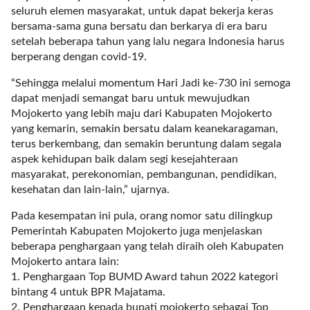
r
seluruh elemen masyarakat, untuk dapat bekerja keras
=
bersama-sama guna bersatu dan berkarya di era baru
"
setelah beberapa tahun yang lalu negara Indonesia harus
5
berperang dengan covid-19.
"
“Sehingga melalui momentum Hari Jadi ke-730 ini semoga
s
dapat menjadi semangat baru untuk mewujudkan
p
Mojokerto yang lebih maju dari Kabupaten Mojokerto
a
yang kemarin, semakin bersatu dalam keanekaragaman,
c
terus berkembang, dan semakin beruntung dalam segala
e
aspek kehidupan baik dalam segi kesejahteraan
_
masyarakat, perekonomian, pembangunan, pendidikan,
v
kesehatan dan lain-lain,” ujarnya.
e
r
Pada kesempatan ini pula, orang nomor satu dilingkup
=
Pemerintah Kabupaten Mojokerto juga menjelaskan
"
beberapa penghargaan yang telah diraih oleh Kabupaten
5
Mojokerto antara lain:
"
1. Penghargaan Top BUMD Award tahun 2022 kategori
c
bintang 4 untuk BPR Majatama.
o
2. Penghargaan kepada bupati mojokerto sebagai Top