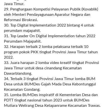
f
Jawa Timur.
s
29. Penghargaan Kompetisi Pelayanan Publik (Kovablik)
e
oleh Menteri Pendayagunaan Aparatur Negara dan
t
Reformasi Birokrasi.
=
30. Top Digital Implementation 2022 bintang 4 untuk
"
perumdam majapahit.
0
31. Top Leader On Digital Implementation tahun 2022
"
Perumdam Majapahit.
r
32. Harapan terbaik 2 lomba pelaksana terbaik 10
e
program pokok PKK tingkat Provinsi Jawa Timur tahun
v
2022.
e
33. Juara harapan 2 lomba video kreatif tingkat Provinsi
r
Jawa Timur untuk desa cinandang Kecamatan
s
Dawarblandong.
e
34. Terbaik 3 tingkat Provinsi Jawa Timur lomba BUM
_
Desa untuk BUMDes Gajah Mada Desa Kebontunggul
p
Kecamatan Gondang.
o
35. Lomba BUMDes inspiratif di Kementerian Desa dan
s
PDTT tingkat nasional tahun 2023 untuk BUMDes
t
Mutiara Welirang Desa Ketapanrame Kecamatan Trawas.
_