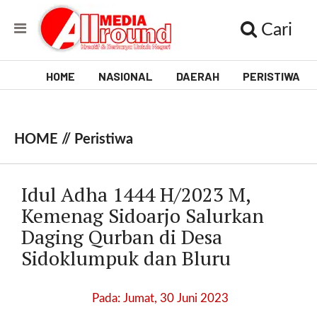
Cari
HOME
NASIONAL
DAERAH
PERISTIWA
V
i
HOME //
Peristiwa
d
e
Idul Adha 1444 H/2023 M,
o
Kemenag Sidoarjo Salurkan
Daging Qurban di Desa
[
l
Sidoklumpuk dan Bluru
p
t
w
Pada: Jumat, 30 Juni 2023
_