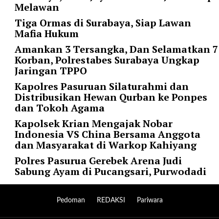
i
Melawan
m
Tiga Ormas di Surabaya, Siap Lawan
a
Mafia Hukum
g
e
Amankan 3 Tersangka, Dan Selamatkan 7
s
Korban, Polrestabes Surabaya Ungkap
=
Jaringan TPPO
"
Kapolres Pasuruan Silaturahmi dan
t
Distribusikan Hewan Qurban ke Ponpes
r
dan Tokoh Agama
u
e
Kapolsek Krian Mengajak Nobar
"
Indonesia VS China Bersama Anggota
s
dan Masyarakat di Warkop Kahiyang
p
Polres Pasurua Gerebek Arena Judi
a
Sabung Ayam di Pucangsari, Purwodadi
c
e
_
Pedoman
REDAKSI
Pariwara
h
o