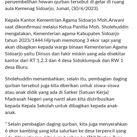
a
penyembelihan hewan qurban tersebut di gelar di ruang
s
aula Kemenag Sidoarjo, Jumat, (30/6/2023).
i
Kepala Kantor Kementrian Agama Sidoarjo Moh.Arwani
c
saat dikonfirmasi melalui Ketua Panitia Moh. Sholehuddin
"
mengatakan, Kementerian agama Kabupaten Sidoarjo
p
tahun 2023/1444 Hijriyah memotong 3 ekor sapi yang
o
akan dibagikan kepada warga binaan Kementerian Agama
s
Sidoarjo yaitu Dinsos dan fakir miskin yang ada disekitar
t
kantor dari RT 1,2,3 dan 4 desa Sidoklumpuk dan RW 1
_
desa Bluru.
t
y
Sholehuddin menambahkan, selain itu, pembagian daging
p
qurban tersebut juga kita dberikan untuk siswa-siswa
e
atau anak didik yang ada di Satker (Satuan Kerja)
=
Madrasah Negeri yang nanti akan kita distribusikan
"
kepada Kepala Sekolah untuk dibagikan kepada anak-
p
anak.
o
s
” Selain pembagian daging qurban, kita juga menyerahkan
t
6 ekor kambing yang kita salurkan ke desa terpencil yang
"