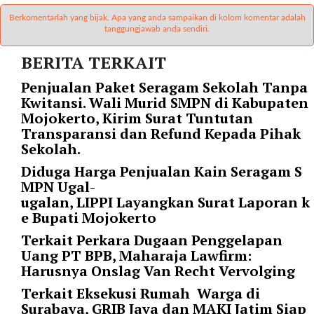
t
Berkomentarlah yang bijak. Apa yang anda sampaikan di kolom komentar adalah
e
tanggungjawab anda sendiri.
g
o
BERITA TERKAIT
r
Penjualan Paket Seragam Sekolah Tanpa
y
Kwitansi. Wali Murid SMPN di Kabupaten
_
Mojokerto, Kirim Surat Tuntutan
i
Transparansi dan Refund Kepada Pihak
d
Sekolah.
=
"
Diduga Harga Penjualan Kain Seragam S
2
MPN Ugal-
3
ugalan, LIPPI Layangkan Surat Laporan k
"
e Bupati Mojokerto
f
Terkait Perkara Dugaan Penggelapan
l
Uang PT BPB, Maharaja Lawfirm:
u
Harusnya Onslag Van Recht Vervolging
i
d
Terkait Eksekusi Rumah Warga di
_
Surabaya, GRIB Jaya dan MAKI Jatim Siap