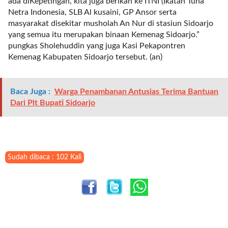
ada diKepetingan, kita juga berikan ke ITNI (Ikatan Tuna
l
Netra Indonesia, SLB Al kusaini, GP Ansor serta
i
masyarakat disekitar musholah An Nur di stasiun Sidoarjo
n
yang semua itu merupakan binaan Kemenag Sidoarjo.”
k
pungkas Sholehuddin yang juga Kasi Pekapontren
_
Kemenag Kabupaten Sidoarjo tersebut. (an)
t
a
r
Baca Juga :
Warga Penambanan Antusias Terima Bantuan
g
Dari Plt Bupati Sidoarjo
e
t
=
"
s
Sudah dibaca : 102 Kali
e
l
f
"
c
a