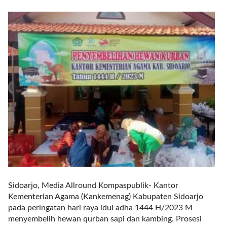
r
e
c
e
n
t
p
o
s
t
s
l
a
y
o
u
t
Sidoarjo, Media Allround Kompaspublik- Kantor
=
Kementerian Agama (Kankemenag) Kabupaten Sidoarjo
"
pada peringatan hari raya idul adha 1444 H/2023 M
b
menyembelih hewan qurban sapi dan kambing. Prosesi