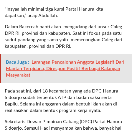
t
“Insyaallah minimal tiga kursi Partai Hanura kita
e
dapatkan,” ucap Abdullah.
g
o
Dalam Rakercab nanti akan mengudang dari unsur Caleg
r
DPR RI, provinsi dan kabupaten. Saat ini fokus pada satu
y
sudut pandang yang sama yaitu memenangkan Caleg dari
_
kabupaten, provinsi dan DPR RI.
i
d
=
Baca Juga :
Larangan Pencalonan Anggota Legislatif Dari
"
Mantan Terpidana, Direspon Positif Berbagai Kalangan
2
Masyarakat
3
"
Pada saat ini, dari 18 kecamatan yang ada DPC Hanura
f
Sidoarjo sudah terbentuk ATP dan badan saksi serta
l
Bapilu. Selama ini anggaran dalam bentuk iklan akan di
u
realisasikan dalam bentuk program kerja nyata.
i
d
Sekretaris Dewan Pimpinan Cabang (DPC) Partai Hanura
_
Sidoarjo, Samsul Hadi menyampaikan bahwa, banyak hal