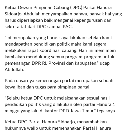
a
Ketua Dewan Pimpinan Cabang (DPC) Partai Hanura
s
Sidoarjo, Abdulah menyampaikan bahwa, banyak hal yang
i
harus dipersiapkan baik mengenai kepengurusan dan
c
sekretariat dari DPC sampai PAC.
"
p
“ini merupakan yang harus saya lakukan setelah kami
o
mendapatkan pendidikan politik maka kami segera
s
melakukan rapat koordinasi cabang. Hari ini memimpin
t
kami akan mendukung semua program-program untuk
_
pemenangan DPR RI, Provinsi dan kabupaten,” ucap
t
Abdullah.
y
p
Pada dasarnya kemenangan partai merupakan sebuah
e
kewajiban dan tugas para pimpinan partai.
=
"
“$elaku ketua DPC untuk melaksanakan sesuai hasil
p
pendidikan politik yang dilakukan oleh partai Hanura 1
o
minggu yang lalu di kantor DPD Jawa Timur,” tegasnya.
s
Ketua DPC Partai Hanura Sidoarjo, menambahkan
t
hukumnya wajib untuk memenangkan Partai Hanura
"