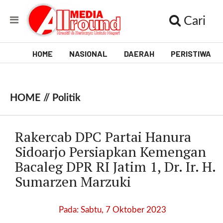
Cari
HOME
NASIONAL
DAERAH
PERISTIWA
V
i
HOME //
Politik
d
e
Rakercab DPC Partai Hanura
o
Sidoarjo Persiapkan Kemengan
Bacaleg DPR RI Jatim 1, Dr. Ir. H.
[
l
Sumarzen Marzuki
p
t
w
Pada: Sabtu, 7 Oktober 2023
_