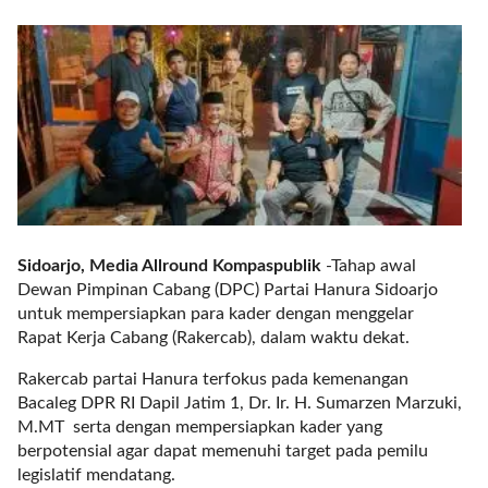
r
e
c
e
n
t
p
o
s
t
s
Sidoarjo, Media Allround Kompaspublik
-Tahap awal
l
Dewan Pimpinan Cabang (DPC) Partai Hanura Sidoarjo
a
untuk mempersiapkan para kader dengan menggelar
y
Rapat Kerja Cabang (Rakercab), dalam waktu dekat.
o
u
Rakercab partai Hanura terfokus pada kemenangan
t
Bacaleg DPR RI Dapil Jatim 1, Dr. Ir. H. Sumarzen Marzuki,
=
M.MT serta dengan mempersiapkan kader yang
"
berpotensial agar dapat memenuhi target pada pemilu
b
legislatif mendatang.