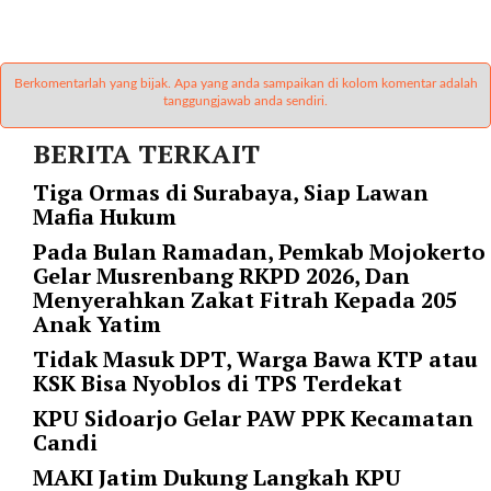
r
=
"
Berkomentarlah yang bijak. Apa yang anda sampaikan di kolom komentar adalah
5
tanggungjawab anda sendiri.
"
s
BERITA TERKAIT
p
a
Tiga Ormas di Surabaya, Siap Lawan
c
Mafia Hukum
e
Pada Bulan Ramadan, Pemkab Mojokerto
_
Gelar Musrenbang RKPD 2026, Dan
v
Menyerahkan Zakat Fitrah Kepada 205
e
Anak Yatim
r
Tidak Masuk DPT, Warga Bawa KTP atau
=
KSK Bisa Nyoblos di TPS Terdekat
"
5
KPU Sidoarjo Gelar PAW PPK Kecamatan
"
Candi
c
MAKI Jatim Dukung Langkah KPU
o