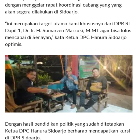
dengan menggelar rapat koordinasi cabang yang yang
l
akan segera dilakukan di Sidoarjo.
i
n
“ini merupakan target utama kami khususnya dari DPR RI
k
Dapil 1, Dr. Ir. H. Sumarzen Marzuki, M.MT agar bisa lolos
_
mencapai di Senayan,” kata Ketua DPC Hanura Sidoarjo
t
optimis.
a
r
g
e
t
=
"
s
e
l
f
"
Dengan hasil pendidikan politik yang sudah ditetapkan
c
Ketua DPC Hanura Sidoarjo berharap mendapatkan kursi
a
di DPR Sidoarjo.