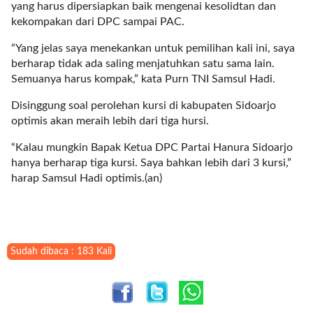
i
yang harus dipersiapkan baik mengenai kesolidtan dan
m
kekompakan dari DPC sampai PAC.
a
g
“Yang jelas saya menekankan untuk pemilihan kali ini, saya
e
berharap tidak ada saling menjatuhkan satu sama lain.
s
Semuanya harus kompak,” kata Purn TNI Samsul Hadi.
=
Disinggung soal perolehan kursi di kabupaten Sidoarjo
"
optimis akan meraih lebih dari tiga hursi.
t
r
“Kalau mungkin Bapak Ketua DPC Partai Hanura Sidoarjo
u
hanya berharap tiga kursi. Saya bahkan lebih dari 3 kursi,”
e
harap Samsul Hadi optimis.(an)
"
s
p
a
c
Sudah dibaca : 183 Kali
e
_
h
o