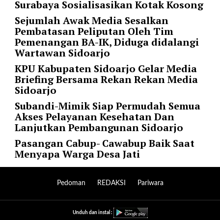
Surabaya Sosialisasikan Kotak Kosong
l
u
Sejumlah Awak Media Sesalkan
m
Pembatasan Peliputan Oleh Tim
n
Pemenangan BA-IK, Diduga didalangi
s
Wartawan Sidoarjo
=
KPU Kabupaten Sidoarjo Gelar Media
"
Briefing Bersama Rekan Rekan Media
1
Sidoarjo
"
o
Subandi-Mimik Siap Permudah Semua
r
Akses Pelayanan Kesehatan Dan
d
Lanjutkan Pembangunan Sidoarjo
e
Pasangan Cabup- Cawabup Baik Saat
r
Menyapa Warga Desa Jati
=
"
D
Pedoman
REDAKSI
Pariwara
E
S
C
Unduh dan instal :