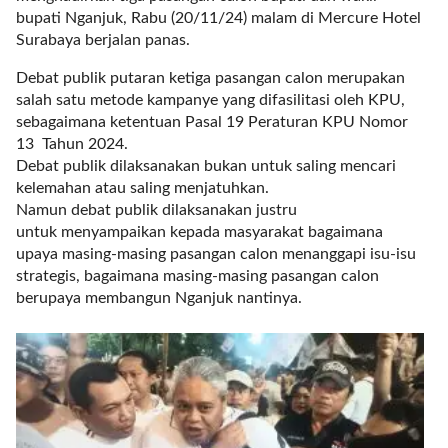
a
bupati Nganjuk, Rabu (20/11/24) malam di Mercure Hotel
s
Surabaya berjalan panas.
i
c
Debat publik putaran ketiga pasangan calon merupakan
"
salah satu metode kampanye yang difasilitasi oleh KPU,
p
sebagaimana ketentuan Pasal 19 Peraturan KPU Nomor
o
13 Tahun 2024.
s
Debat publik dilaksanakan bukan untuk saling mencari
t
kelemahan atau saling menjatuhkan.
_
Namun debat publik dilaksanakan justru
t
untuk menyampaikan kepada masyarakat bagaimana
y
upaya masing-masing pasangan calon menanggapi isu-isu
p
strategis, bagaimana masing-masing pasangan calon
e
berupaya membangun Nganjuk nantinya.
=
"
p
o
s
t
"