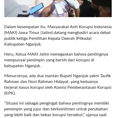
l
i
n
k
Dalam kesempatan itu, Masyarakat Anti Korupsi Indonesia
_
(MAKI) Jawa Timur (Jatim) datang menghadiri acara debat
t
publik ketiga Pemilihan Kepala Daerah (Pilkada)
a
Kabupaten Nganjuk.
r
g
Heru, Ketua MAKI Jatim menegaskan bahwa pentingnya
e
mempunyai pemimpin yang bersih dari korupsi di
t
kabupaten Nganjuk.
=
"
Menurutnya, ada dua mantan Bupati Nganjuk yakni Taufik
s
Rahman dan Novi Rahman Hidayat, yang keduanya
e
terjerat kasus korupsi oleh Komisi Pemberantasan Korupsi
l
(KPK).
f
“Situasi ini sebagai pengingat bahwa pentingnya memiliki
"
pemimpin yang jujur dan berkomitmen untuk perubahan
c
yang lebih baik dan bebas korupsi tersebut,” ujanya saat
a