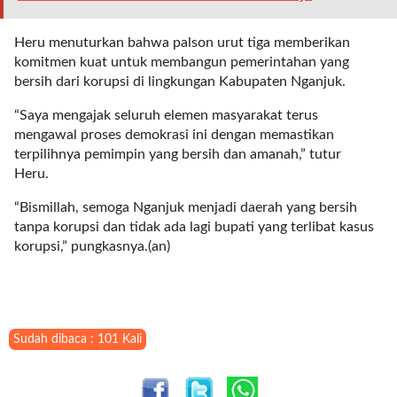
i
m
a
Heru menuturkan bahwa palson urut tiga memberikan
g
komitmen kuat untuk membangun pemerintahan yang
e
bersih dari korupsi di lingkungan Kabupaten Nganjuk.
s
“Saya mengajak seluruh elemen masyarakat terus
=
mengawal proses demokrasi ini dengan memastikan
"
terpilihnya pemimpin yang bersih dan amanah,” tutur
t
Heru.
r
u
“Bismillah, semoga Nganjuk menjadi daerah yang bersih
e
tanpa korupsi dan tidak ada lagi bupati yang terlibat kasus
"
korupsi,” pungkasnya.(an)
s
p
a
c
e
Sudah dibaca : 101 Kali
_
h
o