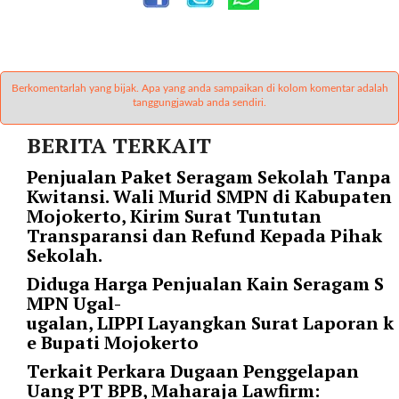
r
=
"
5
Berkomentarlah yang bijak. Apa yang anda sampaikan di kolom komentar adalah
"
tanggungjawab anda sendiri.
s
p
BERITA TERKAIT
a
c
Penjualan Paket Seragam Sekolah Tanpa
e
Kwitansi. Wali Murid SMPN di Kabupaten
_
Mojokerto, Kirim Surat Tuntutan
v
Transparansi dan Refund Kepada Pihak
e
Sekolah.
r
Diduga Harga Penjualan Kain Seragam S
=
MPN Ugal-
"
ugalan, LIPPI Layangkan Surat Laporan k
5
e Bupati Mojokerto
"
Terkait Perkara Dugaan Penggelapan
c
Uang PT BPB, Maharaja Lawfirm:
o