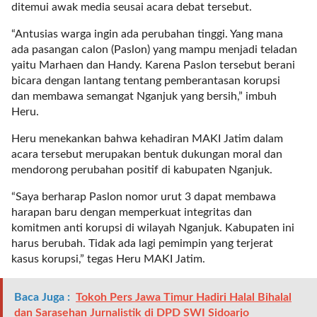
ditemui awak media seusai acara debat tersebut.
t
e
“Antusias warga ingin ada perubahan tinggi. Yang mana
g
ada pasangan calon (Paslon) yang mampu menjadi teladan
o
yaitu Marhaen dan Handy. Karena Paslon tersebut berani
r
bicara dengan lantang tentang pemberantasan korupsi
y
dan membawa semangat Nganjuk yang bersih,” imbuh
_
Heru.
i
d
Heru menekankan bahwa kehadiran MAKI Jatim dalam
=
acara tersebut merupakan bentuk dukungan moral dan
"
mendorong perubahan positif di kabupaten Nganjuk.
2
3
“Saya berharap Paslon nomor urut 3 dapat membawa
"
harapan baru dengan memperkuat integritas dan
f
komitmen anti korupsi di wilayah Nganjuk. Kabupaten ini
l
harus berubah. Tidak ada lagi pemimpin yang terjerat
u
kasus korupsi,” tegas Heru MAKI Jatim.
i
d
Baca Juga :
Tokoh Pers Jawa Timur Hadiri Halal Bihalal
_
dan Sarasehan Jurnalistik di DPD SWI Sidoarjo