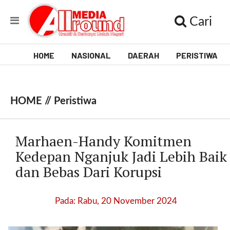
Cari
HOME
NASIONAL
DAERAH
PERISTIWA
V
i
HOME //
Peristiwa
d
e
Marhaen-Handy Komitmen
o
Kedepan Nganjuk Jadi Lebih Baik
dan Bebas Dari Korupsi
[
l
p
Pada: Rabu, 20 November 2024
t
w
_