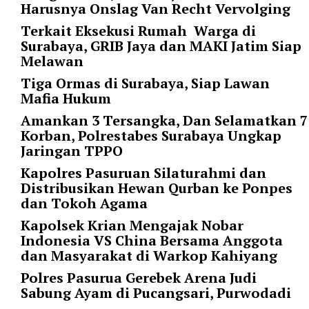
Harusnya Onslag Van Recht Vervolging
l
u
Terkait Eksekusi Rumah Warga di
m
Surabaya, GRIB Jaya dan MAKI Jatim Siap
n
Melawan
s
Tiga Ormas di Surabaya, Siap Lawan
=
Mafia Hukum
"
1
Amankan 3 Tersangka, Dan Selamatkan 7
"
Korban, Polrestabes Surabaya Ungkap
o
Jaringan TPPO
r
Kapolres Pasuruan Silaturahmi dan
d
Distribusikan Hewan Qurban ke Ponpes
e
dan Tokoh Agama
r
=
Kapolsek Krian Mengajak Nobar
"
Indonesia VS China Bersama Anggota
D
dan Masyarakat di Warkop Kahiyang
E
Polres Pasurua Gerebek Arena Judi
S
Sabung Ayam di Pucangsari, Purwodadi
C