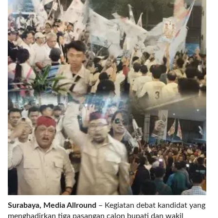
r
e
c
e
n
t
p
o
s
t
s
l
a
y
o
u
t
=
"
Surabaya, Media Allround
– Kegiatan debat kandidat yang
b
menghadirkan tiga pasangan calon bupati dan wakil