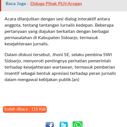
i
Baca Juga :
Diduga Pihak PLN Arogan
m
a
Acara dilanjutkan dengan sesi dialog interaktif antara
g
anggota, tentang tantangan lurnalis kedepan. Beberapa
e
pertanyaan yang diajukan berkaitan dengan berbagai
s
permasalahan di Kabupaten Sidoarjo, termasuk
=
kesejahteraan jurnalis.
"
t
Dalam diskusi tersebut, Jhoni SE, selaku pembina SWI
r
Sidoarjo, menyoroti pentingnya perhatian pemerintah
u
terhadap kesejahteraan wartawan, termasuk pemberian
e
insentif sebagai bentuk apresiasi terhadap peran jurnalis
"
dalam mengawal kebijakan publik.(an)
s
p
a
c
e
Sudah dibaca : 115 Kali
_
h
o