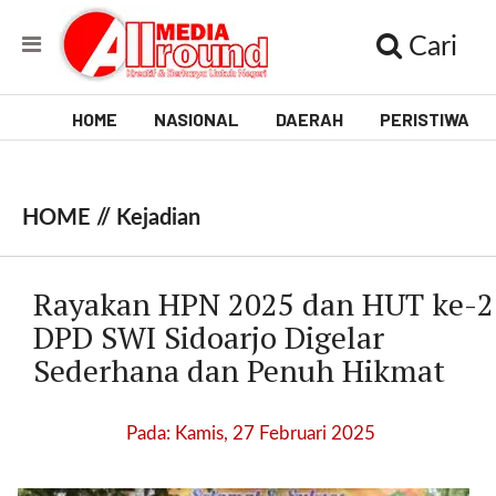
Cari
HOME
NASIONAL
DAERAH
PERISTIWA
V
i
HOME //
Kejadian
d
e
Rayakan HPN 2025 dan HUT ke-2
o
DPD SWI Sidoarjo Digelar
Sederhana dan Penuh Hikmat
[
l
p
Pada: Kamis, 27 Februari 2025
t
w
_