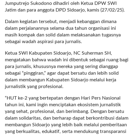
a
Jumputrejo Sukodono dihadiri oleh Ketua DPW SWI
s
Jatim dan para anggota DPD Sidoarjo, kamis (27/02/25).
i
c
Dalam kegiatan tersebut, menjadi kebanggan dimana
"
dalam perjalanannya selama dua tahun organisasi ini
p
masih kompak dan solid dalam melaksanakan tugasnya
o
sebagai wadah aspirasi para jurnalis.
s
Ketua SWI Kabupaten Sidoarjo, NC Suherman SH,
t
mengatakan bahwa wadah ini dibentuk sebagai ruang bagi
_
para jurnalis, khususnya mereka yang sering dianggap
t
sebagai “pinggiran,” agar dapat bersatu dan lebih solid
y
dalam membangun Kabupaten Sidoarjo melalui kerja
p
jurnalistik yang profesional.
e
=
“HUT ke-2 yang bertepatan dengan Hari Pers Nasional
"
tahun ini, kami ingin menciptakan ekosistem jurnalistik
p
yang sehat, profesional, dan berimbang. Dengan bersatu
o
dalam solidaritas, dan berharap dapat berkontribusi dalam
s
membangun Sidoarjo yang lebih baik melalui pemberitaan
t
yang berkualitas, edukatif, serta mendukung transparansi
"