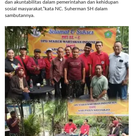
dan akuntabilitas dalam pemerintahan dan kehidupan
l
sosial masyarakat.”kata NC. Suherman SH dalam
i
sambutannya.
n
k
_
t
a
r
g
e
t
=
"
s
e
l
f
"
c
a