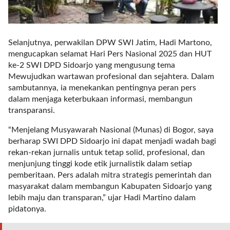
t
e
g
o
Selanjutnya, perwakilan DPW SWI Jatim, Hadi Martono,
r
mengucapkan selamat Hari Pers Nasional 2025 dan HUT
y
ke-2 SWI DPD Sidoarjo yang mengusung tema
_
Mewujudkan wartawan profesional dan sejahtera. Dalam
i
sambutannya, ia menekankan pentingnya peran pers
d
dalam menjaga keterbukaan informasi, membangun
=
transparansi.
"
2
“Menjelang Musyawarah Nasional (Munas) di Bogor, saya
3
berharap SWI DPD Sidoarjo ini dapat menjadi wadah bagi
"
rekan-rekan jurnalis untuk tetap solid, profesional, dan
f
menjunjung tinggi kode etik jurnalistik dalam setiap
l
pemberitaan. Pers adalah mitra strategis pemerintah dan
u
masyarakat dalam membangun Kabupaten Sidoarjo yang
i
lebih maju dan transparan,” ujar Hadi Martino dalam
d
pidatonya.
_