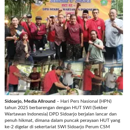
r
e
c
e
n
t
p
o
s
t
s
l
a
y
o
u
Sidoarjo, Media Allround
– Hari Pers Nasional (HPN)
t
tahun 2025 berbarengan dengan HUT SWI (Sekber
=
Wartawan Indonesia) DPD Sidoarjo berjalan lancar dan
"
penuh hikmat, dimana dalam puncak perayaan HUT yang
b
ke-2 digelar di sekertariat SWI Sidoarjo Perum CSM