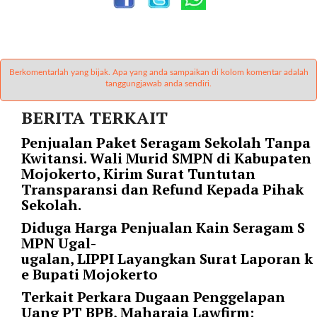
r
=
"
5
Berkomentarlah yang bijak. Apa yang anda sampaikan di kolom komentar adalah
"
tanggungjawab anda sendiri.
s
p
BERITA TERKAIT
a
c
Penjualan Paket Seragam Sekolah Tanpa
e
Kwitansi. Wali Murid SMPN di Kabupaten
_
Mojokerto, Kirim Surat Tuntutan
v
Transparansi dan Refund Kepada Pihak
e
Sekolah.
r
Diduga Harga Penjualan Kain Seragam S
=
MPN Ugal-
"
ugalan, LIPPI Layangkan Surat Laporan k
5
e Bupati Mojokerto
"
c
Terkait Perkara Dugaan Penggelapan
o
Uang PT BPB, Maharaja Lawfirm: