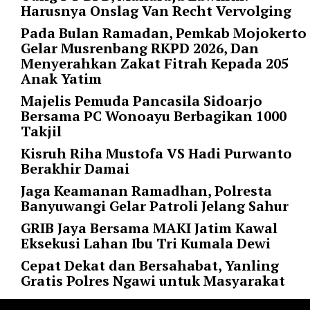
l
Harusnya Onslag Van Recht Vervolging
u
Pada Bulan Ramadan, Pemkab Mojokerto
m
Gelar Musrenbang RKPD 2026, Dan
n
Menyerahkan Zakat Fitrah Kepada 205
s
Anak Yatim
=
Majelis Pemuda Pancasila Sidoarjo
"
Bersama PC Wonoayu Berbagikan 1000
1
Takjil
"
o
Kisruh Riha Mustofa VS Hadi Purwanto
r
Berakhir Damai
d
Jaga Keamanan Ramadhan, Polresta
e
Banyuwangi Gelar Patroli Jelang Sahur
r
=
GRIB Jaya Bersama MAKI Jatim Kawal
"
Eksekusi Lahan Ibu Tri Kumala Dewi
D
Cepat Dekat dan Bersahabat, Yanling
E
Gratis Polres Ngawi untuk Masyarakat
S
C