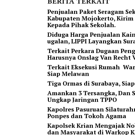
BERITA TERKAIT
t
e
Penjualan Paket Seragam Sek
g
Kabupaten Mojokerto, Kirim
o
Kepada Pihak Sekolah.
r
Diduga Harga Penjualan Kai
y
ugalan, LIPPI Layangkan Sur
_
Terkait Perkara Dugaan Pen
i
Harusnya Onslag Van Recht 
d
=
Terkait Eksekusi Rumah Warg
"
Siap Melawan
2
Tiga Ormas di Surabaya, Si
3
"
Amankan 3 Tersangka, Dan S
f
Ungkap Jaringan TPPO
l
Kapolres Pasuruan Silaturah
u
Ponpes dan Tokoh Agama
i
d
Kapolsek Krian Mengajak No
_
dan Masyarakat di Warkop 