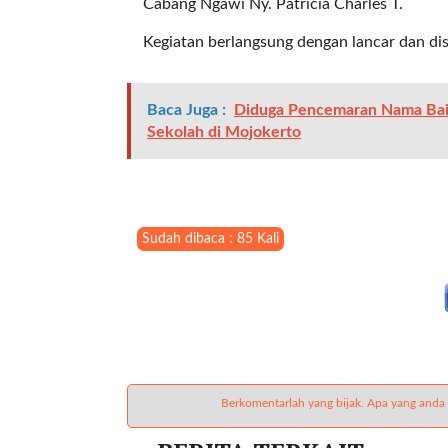
Cabang Ngawi Ny. Patricia Charles T.
l
i
Kegiatan berlangsung dengan lancar dan dis
n
k
_
Baca Juga :
Diduga Pencemaran Nama Bai
t
Sekolah di Mojokerto
a
r
g
e
t
Sudah dibaca : 85 Kali
=
"
s
e
l
f
"
Berkomentarlah yang bijak. Apa yang anda
c
a