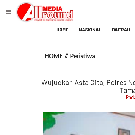
HOME
NASIONAL
DAERAH
V
i
HOME //
Peristiwa
d
e
Wujudkan Asta Cita, Polres N
o
Tama
Pada
[
l
p
t
w
_