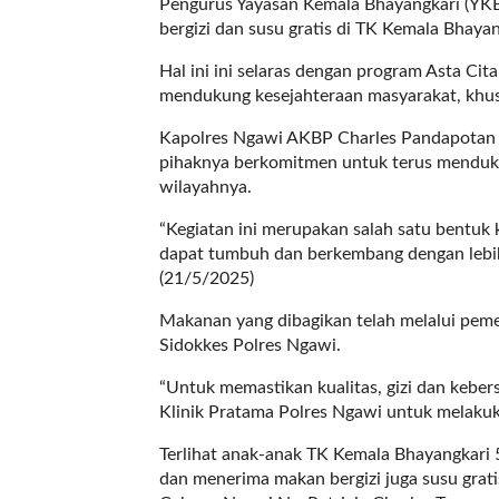
a
Pengurus Yayasan Kemala Bhayangkari (YKB
s
bergizi dan susu gratis di TK Kemala Bhayan
i
Hal ini ini selaras dengan program Asta Ci
c
mendukung kesejahteraan masyarakat, khu
"
p
Kapolres Ngawi AKBP Charles Pandapotan 
o
pihaknya berkomitmen untuk terus mendukun
s
wilayahnya.
t
_
“Kegiatan ini merupakan salah satu bentuk
t
dapat tumbuh dan berkembang dengan lebih 
y
(21/5/2025)
p
Makanan yang dibagikan telah melalui pemer
e
Sidokkes Polres Ngawi.
=
"
“Untuk memastikan kualitas, gizi dan keber
p
Klinik Pratama Polres Ngawi untuk melakuk
o
s
Terlihat anak-anak TK Kemala Bhayangkari 5
t
dan menerima makan bergizi juga susu grat
"