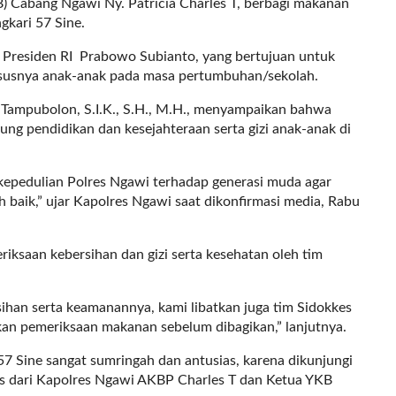
) Cabang Ngawi Ny. Patricia Charles T, berbagi makanan
gkari 57 Sine.
ta Presiden RI Prabowo Subianto, yang bertujuan untuk
susnya anak-anak pada masa pertumbuhan/sekolah.
Tampubolon, S.I.K., S.H., M.H., menyampaikan bahwa
g pendidikan dan kesejahteraan serta gizi anak-anak di
 kepedulian Polres Ngawi terhadap generasi muda agar
baik,” ujar Kapolres Ngawi saat dikonfirmasi media, Rabu
iksaan kebersihan dan gizi serta kesehatan oleh tim
sihan serta keamanannya, kami libatkan juga tim Sidokkes
an pemeriksaan makanan sebelum dibagikan,” lanjutnya.
7 Sine sangat sumringah dan antusias, karena dikunjungi
is dari Kapolres Ngawi AKBP Charles T dan Ketua YKB