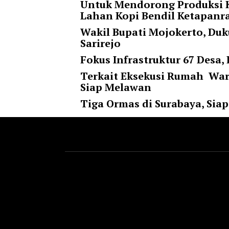
i
Untuk Mendorong Produksi K
m
Lahan Kopi Bendil Ketapan
a
Wakil Bupati Mojokerto, Duk
g
Sarirejo
e
Fokus Infrastruktur 67 Desa,
s
=
Terkait Eksekusi Rumah Warg
"
Siap Melawan
t
Tiga Ormas di Surabaya, Si
r
u
e
"
s
p
a
c
e
_
h
o