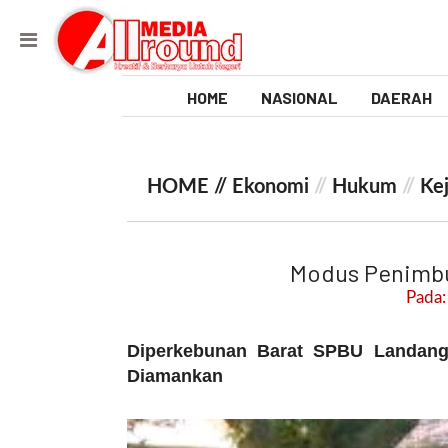
HOME
NASIONAL
DAERAH
V
i
HOME //
Ekonomi
//
Hukum
//
Ke
d
e
Modus Penimbu
o
Pada:
[
Diperkebunan Barat SPBU Landang
l
p
Diamankan
t
w
_