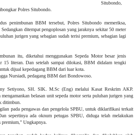
Situbondo,
dibongkar Polres Situbondo.
dus penimbunan BBM tersebut, Polres Situbondo memeriksa,
Sedangkan ditempat pengoplosan yang jaraknya sekitar 50 meter
uhan jurigen yang sebagian sudah terisi premium, sebagian lagi
bunan itu, diketahui menggunakan Sepeda Motor besar jenis
tar 15 literan. Dan setelah sampai dilokasi, BBM didalam tengki
untuk dijual kepedagang BBM dari luar kota.
 Sangga Nursiadi, pedagang BBM dari Bondowoso.
any Setiyono, SH. SIK. M.Sc (Eng) melalui Kasat Reskrim AKP.
 mengamankan belasan unit sepeda motor serta puluhan jurigen yang
k ditimbun.
lan pada pengawas dan pengelola SPBU, untuk diklarifikasi terkait
 Dan sepertinya ada oknum petugas SPBU, diduga telah melakukan
is premium,” Ungkapnya.