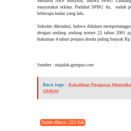
Menurut AKP Masykur, bahwa SPBU Landangan 
l
masyarakat sekitar. Padahal SPBU itu, sudah p
i
beberapa bulan yang lalu.
n
k
Sekedar diketahui, bahwa didalam mempertanggu
_
dengan undang undang nomor 22 tahun 2001 pas
t
hukuman 4 tahun penjara denda paling banyak Rp 3
a
r
g
e
Sumber : majalah-gempur.com
t
=
"
Baca Juga :
Kukuhkan Pengurus Hipemika
s
UMKM
e
l
f
"
c
Sudah dibaca : 215 Kali
a