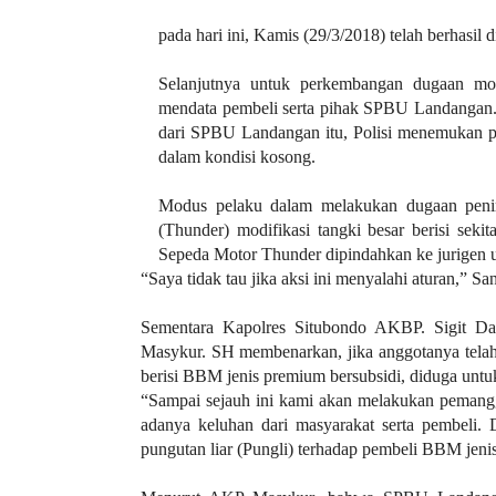
a
s
pada hari ini, Kamis (29/3/2018) telah berhasil 
i
c
Selanjutnya untuk perkembangan dugaan mo
"
mendata pembeli serta pihak SPBU Landangan. 
p
dari SPBU Landangan itu, Polisi menemukan pul
o
dalam kondisi kosong.
s
t
Modus pelaku dalam melakukan dugaan penim
_
(Thunder) modifikasi tangki besar berisi seki
t
Sepeda Motor Thunder dipindahkan ke jurigen 
y
“Saya tidak tau jika aksi ini menyalahi aturan,”
p
e
Sementara Kapolres Situbondo AKBP. Sigit D
=
Masykur. SH membenarkan, jika anggotanya telah
"
berisi BBM jenis premium bersubsidi, diduga untu
p
“Sampai sejauh ini kami akan melakukan pemanggi
o
adanya keluhan dari masyarakat serta pembeli.
s
pungutan liar (Pungli) terhadap pembeli BBM jen
t
"