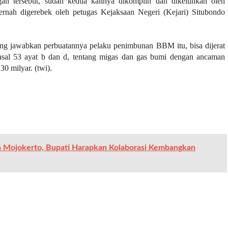
tersebut, sudah kedua kalinya dikomplin dan dikeluhkan oleh
ernah digerebek oleh petugas Kejaksaan Negeri (Kejari) Situbondo
ng jawabkan perbuatannya pelaku penimbunan BBM itu, bisa dijerat
al 53 ayat b dan d, tentang migas dan gas bumi dengan ancaman
0 milyar. (twi).
 Mojokerto, Bupati Harapkan Kolaborasi Kembangkan