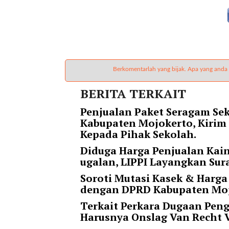
t
e
g
o
r
y
Berkomentarlah yang bijak. Apa yang anda
_
i
BERITA TERKAIT
d
=
Penjualan Paket Seragam Sek
"
Kabupaten Mojokerto, Kirim
2
Kepada Pihak Sekolah.
3
Diduga Harga Penjualan Kai
"
ugalan, LIPPI Layangkan Sur
f
l
Soroti Mutasi Kasek & Harga
u
dengan DPRD Kabupaten Moj
i
Terkait Perkara Dugaan Pen
d
Harusnya Onslag Van Recht 
_