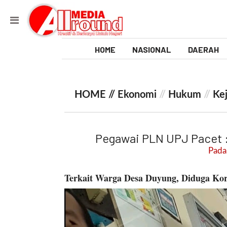
HOME
NASIONAL
DAERAH
V
i
HOME //
Ekonomi
//
Hukum
//
Ke
d
e
Pegawai PLN UPJ Pacet :
o
Pada:
[
Terkait Warga Desa Duyung, Diduga Ko
l
p
t
w
_