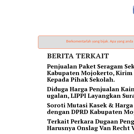
r
=
"
5
"
s
Berkomentarlah yang bijak. Apa yang anda
p
a
BERITA TERKAIT
c
e
Penjualan Paket Seragam Sek
_
Kabupaten Mojokerto, Kirim
v
Kepada Pihak Sekolah.
e
Diduga Harga Penjualan Kai
r
ugalan, LIPPI Layangkan Sur
=
"
Soroti Mutasi Kasek & Harga
5
dengan DPRD Kabupaten Moj
"
Terkait Perkara Dugaan Pen
c
Harusnya Onslag Van Recht 
o