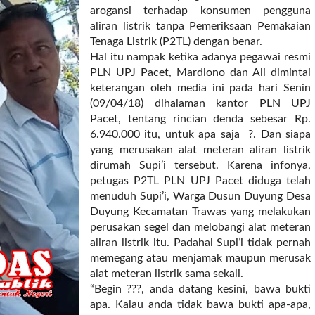
arogansi terhadap konsumen pengguna
aliran listrik tanpa Pemeriksaan Pemakaian
Tenaga Listrik (P2TL) dengan benar.
Hal itu nampak ketika adanya pegawai resmi
PLN UPJ Pacet, Mardiono dan Ali dimintai
keterangan oleh media ini pada hari Senin
(09/04/18) dihalaman kantor PLN UPJ
Pacet, tentang rincian denda sebesar Rp.
6.940.000 itu, untuk apa saja ?. Dan siapa
yang merusakan alat meteran aliran listrik
dirumah Supi’i tersebut. Karena infonya,
petugas P2TL PLN UPJ Pacet diduga telah
menuduh Supi’i, Warga Dusun Duyung Desa
Duyung Kecamatan Trawas yang melakukan
perusakan segel dan melobangi alat meteran
aliran listrik itu. Padahal Supi’i tidak pernah
memegang atau menjamak maupun merusak
alat meteran listrik sama sekali.
“Begin ???, anda datang kesini, bawa bukti
apa. Kalau anda tidak bawa bukti apa-apa,