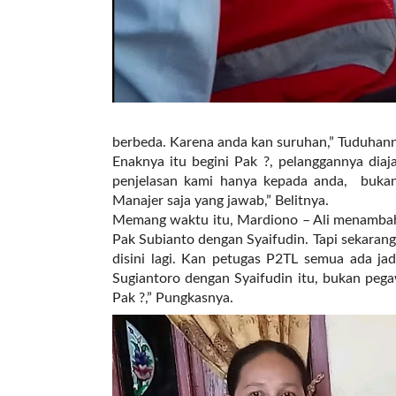
a
s
i
c
"
p
o
s
berbeda. Karena anda kan suruhan,” Tuduhan
t
Enaknya itu begini Pak ?, pelanggannya diaja
_
penjelasan kami hanya kepada anda, bukan 
t
Manajer saja yang jawab,” Belitnya.
y
Memang waktu itu, Mardiono – Ali menambahk
p
Pak Subianto dengan Syaifudin. Tapi sekarang
e
disini lagi. Kan petugas P2TL semua ada j
=
Sugiantoro dengan Syaifudin itu, bukan pega
"
Pak ?,” Pungkasnya.
p
o
s
t
"