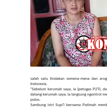
l
i
n
k
_
t
a
r
g
e
t
=
"
s
e
salah satu tindakan semena-mena dan aro
l
Indonesia.
f
“Sebelum kerumah saya, ia (petugas P2TL dar
"
datang kerumah saya, ia langsung ngontrol met
c
polos.
a
Sambung istri Supi’i bernama Patimah me