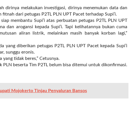
 dirinya melakukan investigasi, dirinya menemukan data dan
an fitnah dari petugas P2TL PLN UPT Pacet terhadap Supi’i.
a siap membantu Supi’i atas perbuatan petugas P2TL PLN UPT
a dan arogansi kepada Supi’i. Tapi kelihatannya bukan cuma
utusan aliran listrik, melainkan masih banyak korban lagi,”
 yang diberikan petugas P2TL PLN UPT Pacet kepada Supi’i
ar, sunggu eronis.
da yang tidak beres,” Cetusnya.
ak PLN beserta Tim P2TL belum bisa ditemui untuk dikonfirmasi.
upati Mojokerto Tinjau Penyaluran Bansos