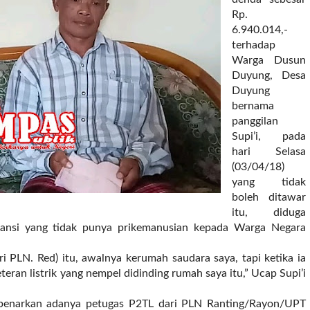
Rp.
6.940.014,-
terhadap
Warga Dusun
Duyung, Desa
Duyung
bernama
panggilan
Supi’i, pada
hari Selasa
(03/04/18)
yang tidak
boleh ditawar
itu, diduga
gansi yang tidak punya prikemanusian kepada Warga Negara
i PLN. Red) itu, awalnya kerumah saudara saya, tapi ketika ia
eran listrik yang nempel didinding rumah saya itu,” Ucap Supi’i
mbenarkan adanya petugas P2TL dari PLN Ranting/Rayon/UPT