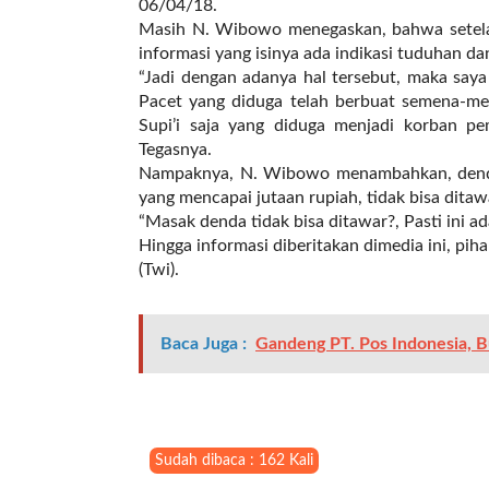
i
06/04/18.
m
Masih N. Wibowo menegaskan, bahwa setelah
a
informasi yang isinya ada indikasi tuduhan d
g
“Jadi dengan adanya hal tersebut, maka say
e
Pacet yang diduga telah berbuat semena-men
s
Supi’i saja yang diduga menjadi korban pem
=
Tegasnya.
"
Nampaknya, N. Wibowo menambahkan, denda
t
yang mencapai jutaan rupiah, tidak bisa ditaw
r
“Masak denda tidak bisa ditawar?, Pasti ini a
u
Hingga informasi diberitakan dimedia ini, pih
e
(Twi).
"
s
p
Baca Juga :
Gandeng PT. Pos Indonesia, B
a
c
e
_
h
Sudah dibaca : 162 Kali
o