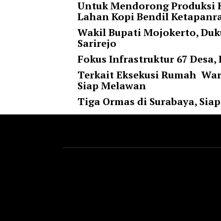
Untuk Mendorong Produksi K
l
Lahan Kopi Bendil Ketapan
u
m
Wakil Bupati Mojokerto, Duk
n
Sarirejo
s
Fokus Infrastruktur 67 Desa,
=
"
Terkait Eksekusi Rumah Warg
1
Siap Melawan
"
Tiga Ormas di Surabaya, Si
o
r
d
e
r
=
"
D
E
S
C