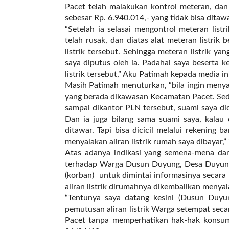
t
Pacet telah malakukan kontrol meteran, dan
e
sebesar Rp. 6.940.014,- yang tidak bisa ditaw
g
“Setelah ia selasai mengontrol meteran listr
o
telah rusak, dan diatas alat meteran listrik 
r
listrik tersebut. Sehingga meteran listrik ya
y
saya diputus oleh ia. Padahal saya beserta
_
listrik tersebut,” Aku Patimah kepada media in
i
Masih Patimah menuturkan, “bila ingin menya
d
yang berada dikawasan Kecamatan Pacet. Sed
=
sampai dikantor PLN tersebut, suami saya di
"
Dan ia juga bilang sama suami saya, kalau 
2
ditawar. Tapi bisa dicicil melalui rekening
3
menyalakan aliran listrik rumah saya dibayar,”
"
Atas adanya indikasi yang semena-mena da
f
terhadap Warga Dusun Duyung, Desa Duyun
l
(korban) untuk dimintai informasinya secar
u
aliran listrik dirumahnya dikembalikan meny
i
“Tentunya saya datang kesini (Dusun Duyu
d
pemutusan aliran listrik Warga setempat se
_
Pacet tanpa memperhatikan hak-hak konsu