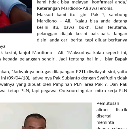
kami tidak bisa melayani konfirmasi anda,”
Keterangan Mardiono-Ali awal eronis.
Maksud kami itu, gini Pak ?, sambung
Mardiono – Ali, “kalau bisa anda datang
kesini itu, bawa bukti. Dan terutama,
pelanggan diajak kesini baik-baik. Jangan
disini anda cari berita, tapi diluar beritanya
nya.
k kesini, lanjut Mardiono – Ali, “Maksudnya kalau seperti ini,
kepada pelanggan sendiri. Jadi tentang hal ini, biar Bapak
an, “Jadwalnya petugas dilapangan P2TL diwilayah sini, yaitu
 ini (09/04/18), jadwalnya Pak Subianto dengan Syaifudin tidak
adwalnya yang dibuat oleh Pimpinan PLN area Pak ?. Dan Pak
wai tetap PLN, tapi pegawai Outsourcing dari mitra kerja PLN
Pemutusan
aliran listrik
disertai
meminta
denda sebesar