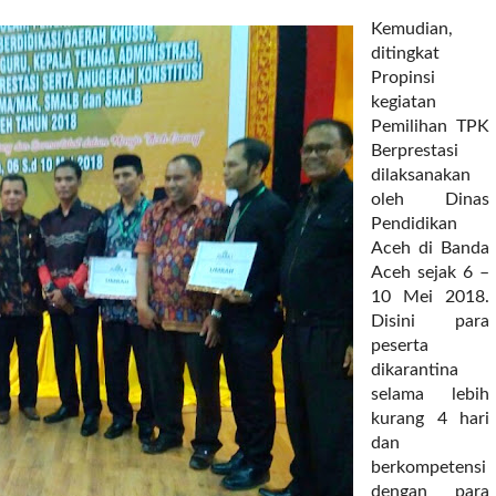
Kemudian,
ditingkat
Propinsi
kegiatan
Pemilihan TPK
Berprestasi
dilaksanakan
oleh Dinas
Pendidikan
Aceh di Banda
Aceh sejak 6 –
10 Mei 2018.
Disini para
peserta
dikarantina
selama lebih
kurang 4 hari
dan
berkompetensi
dengan para