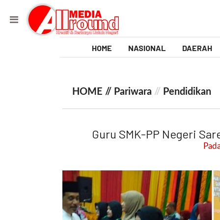
HOME
NASIONAL
DAERAH
V
i
HOME //
Pariwara
//
Pendidikan
d
e
Guru SMK-PP Negeri Sare
o
Pada
[
l
p
t
w
_