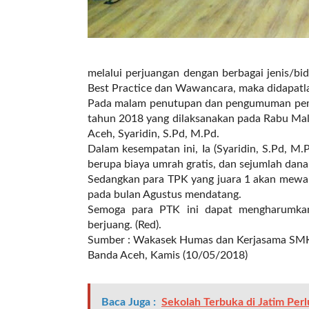
l
i
n
k
_
melalui perjuangan dengan berbagai jenis/bida
t
Best Practice dan Wawancara, maka didapatlah
a
Pada malam penutupan dan pengumuman peme
r
tahun 2018 yang dilaksanakan pada Rabu Mal
g
Aceh, Syaridin, S.Pd, M.Pd.
e
Dalam kesempatan ini, Ia (Syaridin, S.Pd, M
t
berupa biaya umrah gratis, dan sejumlah dana
=
Sedangkan para TPK yang juara 1 akan mewaki
"
pada bulan Agustus mendatang.
s
Semoga para PTK ini dapat mengharumka
e
berjuang. (Red).
l
Sumber : Wakasek Humas dan Kerjasama SMK-P
f
Banda Aceh, Kamis (10/05/2018)
"
c
a
Baca Juga :
Sekolah Terbuka di Jatim Per