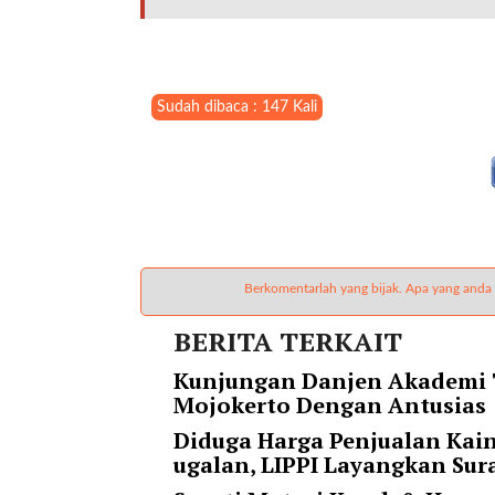
t
e
g
o
r
Sudah dibaca : 147 Kali
y
_
i
d
=
"
2
Berkomentarlah yang bijak. Apa yang anda
3
"
BERITA TERKAIT
f
Kunjungan Danjen Akademi T
l
Mojokerto Dengan Antusias
u
i
Diduga Harga Penjualan Kai
d
ugalan, LIPPI Layangkan Sur
_