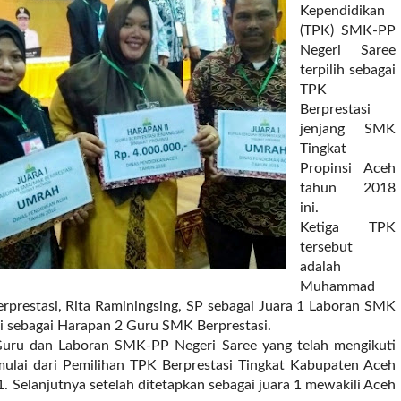
Kependidikan
(TPK) SMK-PP
Negeri Saree
terpilih sebagai
TPK
Berprestasi
jenjang SMK
Tingkat
Propinsi Aceh
tahun 2018
ini.
Ketiga TPK
tersebut
adalah
Muhammad
rprestasi, Rita Raminingsing, SP sebagai Juara 1 Laboran SMK
Si sebagai Harapan 2 Guru SMK Berprestasi.
Guru dan Laboran SMK-PP Negeri Saree yang telah mengikuti
imulai dari Pemilihan TPK Berprestasi Tingkat Kabupaten Aceh
 Selanjutnya setelah ditetapkan sebagai juara 1 mewakili Aceh