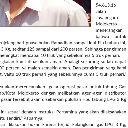
54.613.16
Jalan
Jayanegara
Mojokerto
menerangkan,
bahwa untuk
lang hari puasa bulan Ramadhan sampai Idul Fitri tahun ini,
 Kg, sekitar 125 sampai dari 200 persen. Sehingga pengiriman
 meningkat mencapai 10 truk yang sebelumnya 5 truk perhari.
gkalan kami dipastikan aman. Apalagi sekarang sudah dapat
00 persen, ya malah semakin aman. Dan pengiriman yang kami
t, yaitu 10 truk perhari yang sebelumnya cuma 5 truk perhari,”
ya akan merencanakan gelar operasi pasar untuk tabung Gas
ab/Kota Mojokerto dengan melibatkan agen-agen distributor
 pasar tersebut akan disebarkan puluhan ribu tabung LPG 3 Kg
.
 ini sesuai dengan instruksi Pertamina yang akan dilaksanakan
u sendiri,” Paparnya.
r dilakukan bukan karena terjadi kelangkaan gas LPG 3 Kg,