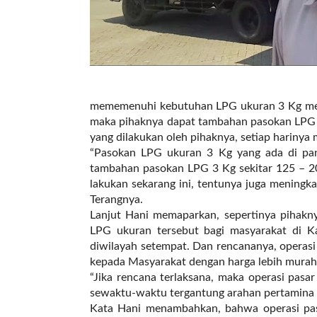
l
i
n
k
_
t
a
mememenuhi kebutuhan LPG ukuran 3 Kg menje
r
maka pihaknya dapat tambahan pasokan LPG 3
g
yang dilakukan oleh pihaknya, setiap harinya
e
“Pasokan LPG ukuran 3 Kg yang ada di pan
t
tambahan pasokan LPG 3 Kg sekitar 125 – 2
=
lakukan sekarang ini, tentunya juga meningka
"
Terangnya.
s
Lanjut Hani memaparkan, sepertinya pihakn
e
LPG ukuran tersebut bagi masyarakat di K
l
diwilayah setempat. Dan rencananya, operasi
f
kepada Masyarakat dengan harga lebih murah
"
“Jika rencana terlaksana, maka operasi pasar
c
sewaktu-waktu tergantung arahan pertamina it
a
Kata Hani menambahkan, bahwa operasi pasa