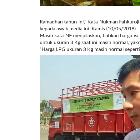
a
s
i
c
Ramadhan tahun ini,” Kata Nukman Fahkuroji
"
kepada awak media ini. Kamis (10/05/2018).
p
Masih kata NF menjelaskan, bahkan harga isi
o
untuk ukuran 3 Kg saat ini masih normal, yak
s
“Harga LPG ukuran 3 Kg masih normal seperti 
t
_
t
y
p
e
=
"
p
o
s
t
"