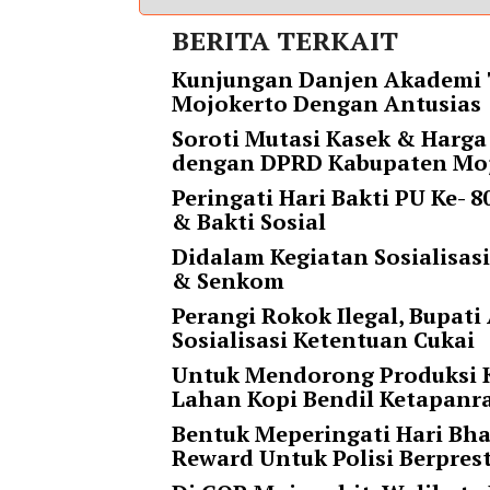
i
m
BERITA TERKAIT
a
Kunjungan Danjen Akademi T
g
Mojokerto Dengan Antusias
e
s
Soroti Mutasi Kasek & Harga
=
dengan DPRD Kabupaten Moj
"
Peringati Hari Bakti PU Ke-
t
& Bakti Sosial
r
u
Didalam Kegiatan Sosialisas
e
& Senkom
"
Perangi Rokok Ilegal, Bupa
s
Sosialisasi Ketentuan Cukai
p
a
Untuk Mendorong Produksi K
c
Lahan Kopi Bendil Ketapan
e
Bentuk Meperingati Hari Bha
_
Reward Untuk Polisi Berpres
h
o