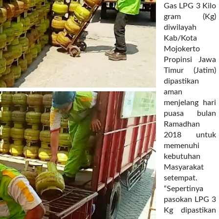
Gas LPG 3 Kilo
gram (Kg)
diwilayah
Kab/Kota
Mojokerto
Propinsi Jawa
Timur (Jatim)
dipastikan
aman
menjelang hari
puasa bulan
Ramadhan
2018 untuk
memenuhi
kebutuhan
Masyarakat
setempat.
“Sepertinya
pasokan LPG 3
Kg dipastikan