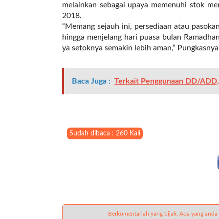
t
melainkan sebagai upaya memenuhi stok meng
e
2018.
g
“Memang sejauh ini, persediaan atau pasok
o
hingga menjelang hari puasa bulan Ramadhan
r
ya setoknya semakin lebih aman,” Pungkasnya.
y
_
i
Baca Juga :
Terkait Penggunaan DD/ADD, 
d
=
"
2
3
Sudah dibaca : 260 Kali
"
f
l
u
i
d
_
Berkomentarlah yang bijak. Apa yang anda