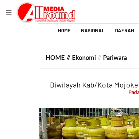
HOME
NASIONAL
DAERAH
V
i
HOME //
Ekonomi
//
Pariwara
d
e
Diwilayah Kab/Kota Mojoke
o
Pada
[
l
p
t
w
_