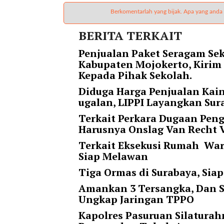
t
Berkomentarlah yang bijak. Apa yang anda
e
g
BERITA TERKAIT
o
r
Penjualan Paket Seragam Sek
y
Kabupaten Mojokerto, Kirim
_
Kepada Pihak Sekolah.
i
Diduga Harga Penjualan Kai
d
ugalan, LIPPI Layangkan Sur
=
"
Terkait Perkara Dugaan Pen
2
Harusnya Onslag Van Recht 
3
Terkait Eksekusi Rumah Warg
"
Siap Melawan
f
Tiga Ormas di Surabaya, Si
l
u
Amankan 3 Tersangka, Dan S
i
Ungkap Jaringan TPPO
d
Kapolres Pasuruan Silaturah
_