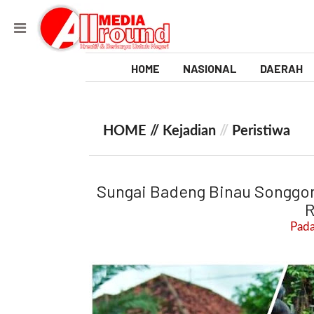
HOME
NASIONAL
DAERAH
V
i
HOME //
Kejadian
//
Peristiwa
d
e
Sungai Badeng Binau Songgon
o
R
Pada
[
l
p
t
w
_