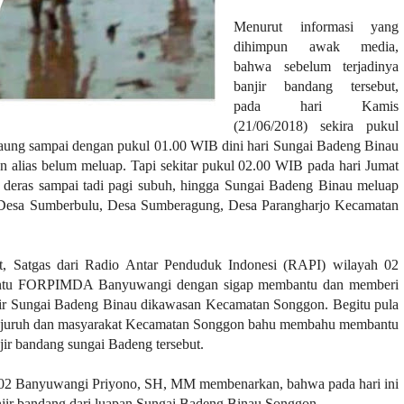
Menurut informasi yang
dihimpun awak media,
bahwa sebelum terjadinya
banjir bandang tersebut,
pada hari Kamis
(21/06/2018) sekira pukul
Raung sampai dengan pukul 01.00 WIB dini hari Sungai Badeng Binau
 alias belum meluap. Tapi sekitar pukul 02.00 WIB pada hari Jumat
n deras sampai tadi pagi subuh, hingga Sungai Badeng Binau meluap
 Desa Sumberbulu, Desa Sumberagung, Desa Parangharjo Kecamatan
t, Satgas dari Radio Antar Penduduk Indonesi (RAPI) wilayah 02
ntu FORPIMDA Banyuwangi dengan sigap membantu dan memberi
njir Sungai Badeng Binau dikawasan Kecamatan Songgon. Begitu pula
ojuruh dan masyarakat Kecamatan Songgon bahu membahu membantu
ir bandang sungai Badeng tersebut.
02 Banyuwangi Priyono, SH, MM membenarkan, bahwa pada hari ini
anjir bandang dari luapan Sungai Badeng Binau Songgon.