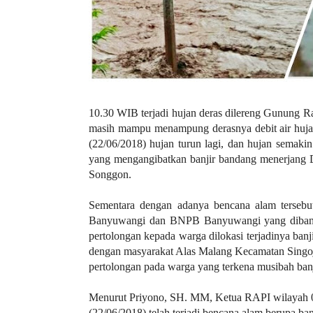
a
s
i
c
"
p
o
s
10.30 WIB terjadi hujan deras dilereng Gunung 
t
masih mampu menampung derasnya debit air hujan
_
(22/06/2018) hujan turun lagi, dan hujan semaki
t
yang mengangibatkan banjir bandang menerjang
y
Songgon.
p
e
Sementara dengan adanya bencana alam tersebu
=
Banyuwangi dan BNPB Banyuwangi yang diba
"
pertolongan kepada warga dilokasi terjadinya ba
p
dengan masyarakat Alas Malang Kecamatan Sing
o
pertolongan pada warga yang terkena musibah banj
s
t
Menurut Priyono, SH. MM, Ketua RAPI wilayah 
"
(22/06/2018) telah terjadi bencana alam berupa b