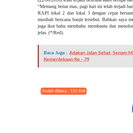
l
“Memang benar mas, pagi hari ini telah terjadi b
i
RAPI lokal 2 dan lokal 3 dengan cepat bersa
n
musibah bencana banjir tersebut. Bahkan saya 
k
juga ikut bahu membahu membantu dan menolong
_
jelas. (*/Red).
t
a
r
Baca Juga :
Adakan Jalan Sehat, Senam 
g
Kemerdekaan Ke - 79
e
t
=
"
s
Sudah dibaca : 151 Kali
e
l
f
"
c
a