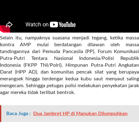
r
e
c
e
n
t
Selain itu, nampaknya suasana menjadi tegang, ketika massa
p
kontra AMP mulai berdatangan dilawan oleh massa
o
tandingannya dari Pemuda Pancasila (PP), Forum Komunikasi
s
Putra-Putri Tentara Nasional Indonesia/Polisi Republik
t
Indonesia (FKPP TNI/Polri), Himpunan Putra-Putri Angkatan
s
Darat (HPP AD), dan komunitas pencak silat yang berupaya
l
merangsek hingga terdengar kedua kubu saut menyaut saling
a
mengecam. Sehingga petugas polisi melakukan penyekatan jarak
y
agar mereka tidak terlibat bentrok.
o
u
t
Baca Juga :
Dua Jambret HP di Manukan Dilumpuhkan
=
"
b