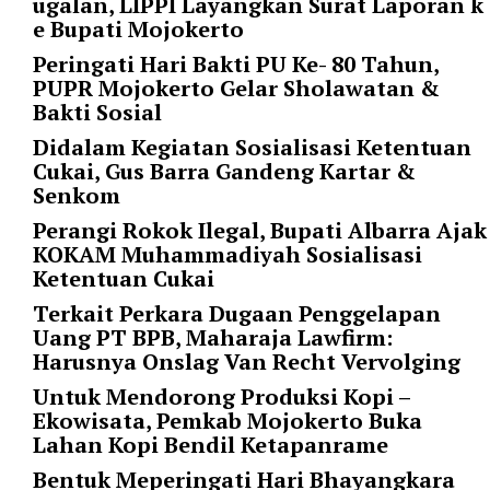
ugalan, LIPPI Layangkan Surat Laporan k
l
e Bupati Mojokerto
i
Peringati Hari Bakti PU Ke- 80 Tahun,
n
PUPR Mojokerto Gelar Sholawatan &
k
Bakti Sosial
_
t
Didalam Kegiatan Sosialisasi Ketentuan
a
Cukai, Gus Barra Gandeng Kartar &
r
Senkom
g
Perangi Rokok Ilegal, Bupati Albarra Ajak
e
KOKAM Muhammadiyah Sosialisasi
t
Ketentuan Cukai
=
Terkait Perkara Dugaan Penggelapan
"
Uang PT BPB, Maharaja Lawfirm:
s
Harusnya Onslag Van Recht Vervolging
e
l
Untuk Mendorong Produksi Kopi –
f
Ekowisata, Pemkab Mojokerto Buka
"
Lahan Kopi Bendil Ketapanrame
c
Bentuk Meperingati Hari Bhayangkara
a