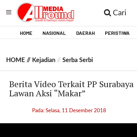
Cari
HOME
NASIONAL
DAERAH
PERISTIWA
V
i
HOME //
Kejadian
//
Serba Serbi
d
e
Berita Video Terkait PP Surabaya
o
Lawan Aksi “Makar”
[
l
Pada: Selasa, 11 Desember 2018
p
t
w
_