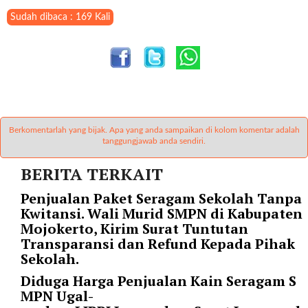
a
s
Sudah dibaca : 169 Kali
i
c
"
p
o
s
t
Berkomentarlah yang bijak. Apa yang anda sampaikan di kolom komentar adalah
_
tanggungjawab anda sendiri.
t
BERITA TERKAIT
y
p
Penjualan Paket Seragam Sekolah Tanpa
e
Kwitansi. Wali Murid SMPN di Kabupaten
=
Mojokerto, Kirim Surat Tuntutan
"
Transparansi dan Refund Kepada Pihak
p
Sekolah.
o
s
Diduga Harga Penjualan Kain Seragam S
t
MPN Ugal-
"