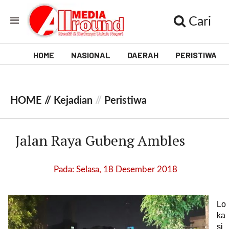
Cari
HOME
NASIONAL
DAERAH
PERISTIWA
V
i
HOME //
Kejadian
//
Peristiwa
d
e
Jalan Raya Gubeng Ambles
o
[
Pada: Selasa, 18 Desember 2018
l
p
t
Lo
w
ka
_
si