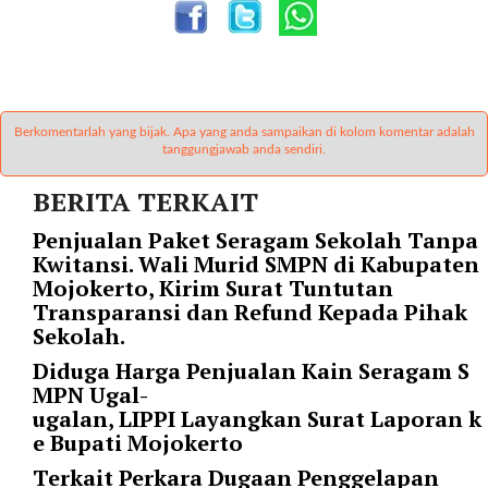
l
i
n
k
_
Berkomentarlah yang bijak. Apa yang anda sampaikan di kolom komentar adalah
t
tanggungjawab anda sendiri.
a
r
BERITA TERKAIT
g
Penjualan Paket Seragam Sekolah Tanpa
e
Kwitansi. Wali Murid SMPN di Kabupaten
t
Mojokerto, Kirim Surat Tuntutan
=
Transparansi dan Refund Kepada Pihak
"
Sekolah.
s
e
Diduga Harga Penjualan Kain Seragam S
l
MPN Ugal-
f
ugalan, LIPPI Layangkan Surat Laporan k
"
e Bupati Mojokerto
c
Terkait Perkara Dugaan Penggelapan
a