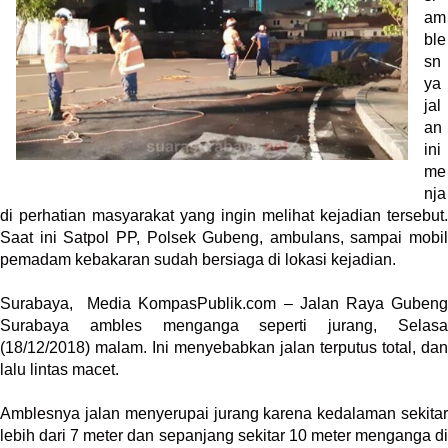
r
am
e
ble
c
sn
e
ya
n
jal
t
an
p
ini
o
me
s
nja
t
di perhatian masyarakat yang ingin melihat kejadian tersebut.
s
Saat ini Satpol PP, Polsek Gubeng, ambulans, sampai mobil
l
pemadam kebakaran sudah bersiaga di lokasi kejadian.
a
y
Surabaya, Media KompasPublik.com – Jalan Raya Gubeng
o
Surabaya ambles menganga seperti jurang, Selasa
u
(18/12/2018) malam. Ini menyebabkan jalan terputus total, dan
t
lalu lintas macet.
=
"
Amblesnya jalan menyerupai jurang karena kedalaman sekitar
b
lebih dari 7 meter dan sepanjang sekitar 10 meter menganga di