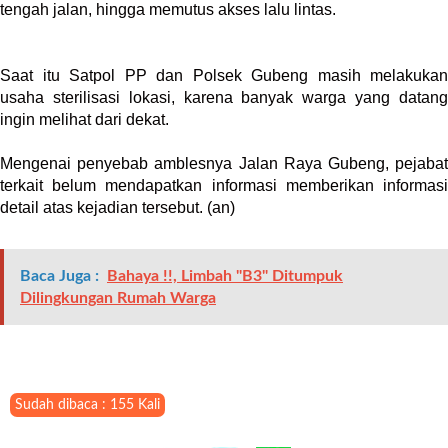
a
tengah jalan, hingga memutus akses lalu lintas.
s
i
c
Saat itu Satpol PP dan Polsek Gubeng masih melakukan
"
usaha sterilisasi lokasi, karena banyak warga yang datang
p
ingin melihat dari dekat.
o
s
Mengenai penyebab amblesnya Jalan Raya Gubeng, pejabat
t
terkait belum mendapatkan informasi memberikan informasi
_
detail atas kejadian tersebut. (an)
t
y
p
Baca Juga :
Bahaya !!, Limbah "B3" Ditumpuk
e
Dilingkungan Rumah Warga
=
"
p
o
s
Sudah dibaca : 155 Kali
t
"