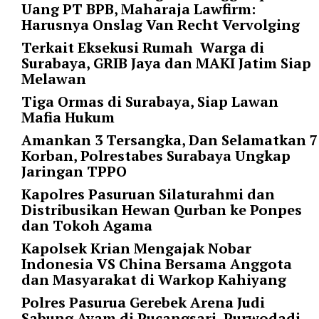
Uang PT BPB, Maharaja Lawfirm:
t
Harusnya Onslag Van Recht Vervolging
e
g
Terkait Eksekusi Rumah Warga di
o
Surabaya, GRIB Jaya dan MAKI Jatim Siap
r
Melawan
y
Tiga Ormas di Surabaya, Siap Lawan
_
Mafia Hukum
i
d
Amankan 3 Tersangka, Dan Selamatkan 7
=
Korban, Polrestabes Surabaya Ungkap
"
Jaringan TPPO
2
Kapolres Pasuruan Silaturahmi dan
3
Distribusikan Hewan Qurban ke Ponpes
"
dan Tokoh Agama
f
l
Kapolsek Krian Mengajak Nobar
u
Indonesia VS China Bersama Anggota
i
dan Masyarakat di Warkop Kahiyang
d
Polres Pasurua Gerebek Arena Judi
_
Sabung Ayam di Pucangsari, Purwodadi