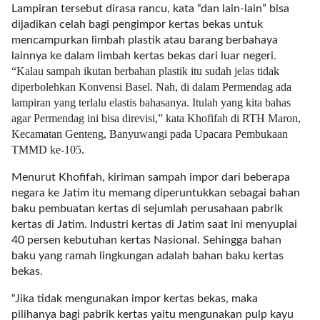
a
Lampiran tersebut dirasa rancu, kata “dan lain-lain” bisa
s
dijadikan celah bagi pengimpor kertas bekas untuk
i
mencampurkan limbah plastik atau barang berbahaya
c
lainnya ke dalam limbah kertas bekas dari luar negeri.
"
“Kalau sampah ikutan berbahan plastik itu sudah jelas tidak
p
diperbolehkan Konvensi Basel. Nah, di dalam Permendag ada
o
lampiran yang terlalu elastis bahasanya. Itulah yang kita bahas
s
agar Permendag ini bisa direvisi,” kata Khofifah di RTH Maron,
t
Kecamatan Genteng, Banyuwangi pada Upacara Pembukaan
_
TMMD ke-105.
t
y
Menurut Khofifah, kiriman sampah impor dari beberapa
p
negara ke Jatim itu memang diperuntukkan sebagai bahan
e
baku pembuatan kertas di sejumlah perusahaan pabrik
=
kertas di Jatim. Industri kertas di Jatim saat ini menyuplai
"
40 persen kebutuhan kertas Nasional. Sehingga bahan
p
baku yang ramah lingkungan adalah bahan baku kertas
o
bekas.
s
“Jika tidak mengunakan impor kertas bekas, maka
t
pilihanya bagi pabrik kertas yaitu mengunakan pulp kayu
"