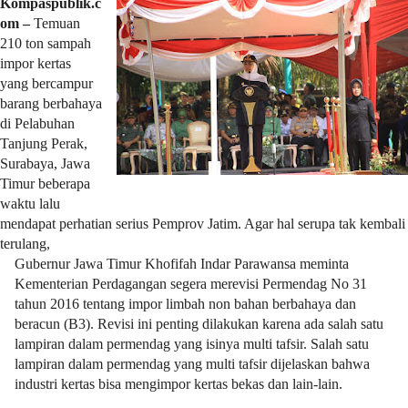
Kompaspublik.c
r
om –
Temuan
e
210 ton sampah
c
impor kertas
e
yang bercampur
n
barang berbahaya
t
di Pelabuhan
p
Tanjung Perak,
o
Surabaya, Jawa
s
Timur beberapa
t
waktu lalu
s
mendapat perhatian serius Pemprov Jatim. Agar hal serupa tak kembali
l
terulang,
a
Gubernur Jawa Timur Khofifah Indar Parawansa meminta
y
Kementerian Perdagangan segera merevisi Permendag No 31
o
tahun 2016 tentang impor limbah non bahan berbahaya dan
u
beracun (B3). Revisi ini penting dilakukan karena ada salah satu
t
lampiran dalam permendag yang isinya multi tafsir. Salah satu
=
lampiran dalam permendag yang multi tafsir dijelaskan bahwa
"
industri kertas bisa mengimpor kertas bekas dan lain-lain.
b