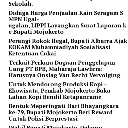
i
Sekolah.
m
Diduga Harga Penjualan Kain Seragam S
a
MPN Ugal-
g
ugalan, LIPPI Layangkan Surat Laporan k
e
e Bupati Mojokerto
s
=
Perangi Rokok Ilegal, Bupati Albarra Ajak
"
KOKAM Muhammadiyah Sosialisasi
t
Ketentuan Cukai
r
Terkait Perkara Dugaan Penggelapan
u
Uang PT BPB, Maharaja Lawfirm:
e
Harusnya Onslag Van Recht Vervolging
"
s
Untuk Mendorong Produksi Kopi –
p
Ekowisata, Pemkab Mojokerto Buka
a
Lahan Kopi Bendil Ketapanrame
c
Bentuk Meperingati Hari Bhayangkara
e
ke-79, Bupati Mojokerto Beri Reward
_
Untuk Polisi Berprestasi
h
Wakil Bupati Mojokerto, Dukung
o