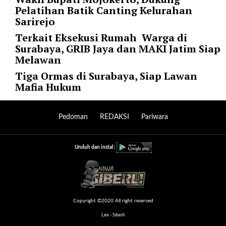
Pelatihan Batik Canting Kelurahan
r
Sarirejo
=
"
Terkait Eksekusi Rumah Warga di
5
Surabaya, GRIB Jaya dan MAKI Jatim Siap
"
Melawan
s
Tiga Ormas di Surabaya, Siap Lawan
p
Mafia Hukum
a
c
e
Pedoman
REDAKSI
Pariwara
_
v
e
Unduh dan instal :
r
=
"
5
"
Copyright ©2020 All right reserved
c
Lee - Siberli
o