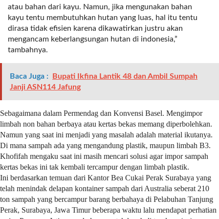
atau bahan dari kayu. Namun, jika mengunakan bahan
l
kayu tentu membutuhkan hutan yang luas, hal itu tentu
i
dirasa tidak efisien karena dikawatirkan justru akan
n
mengancam keberlangsungan hutan di indonesia,”
k
tambahnya.
_
t
a
Baca Juga :
Bupati Ikfina Lantik 48 dan Ambil Sumpah
r
Janji ASN114 Jafung
g
e
Sebagaimana dalam Permendag dan Konvensi Basel. Mengimpor
t
limbah non bahan berbaya atau kertas bekas memang diperbolehkan.
=
Namun yang saat ini menjadi yang masalah adalah material ikutanya.
"
Di mana sampah ada yang mengandung plastik, maupun limbah B3.
s
Khofifah mengaku saat ini masih mencari solusi agar impor sampah
e
kertas bekas ini tak kembali tercampur dengan limbah plastik.
l
Ini berdasarkan temuan dari Kantor Bea Cukai Perak Surabaya yang
f
telah menindak delapan kontainer sampah dari Australia seberat 210
"
ton sampah yang bercampur barang berbahaya di Pelabuhan Tanjung
c
Perak, Surabaya, Jawa Timur beberapa waktu lalu mendapat perhatian
a