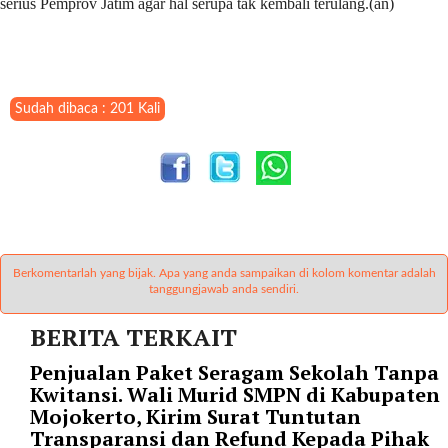
serius Pemprov Jatim agar hal serupa tak kembali terulang.(an)
t
e
g
o
r
Sudah dibaca : 201 Kali
y
_
i
d
=
"
2
3
Berkomentarlah yang bijak. Apa yang anda sampaikan di kolom komentar adalah
tanggungjawab anda sendiri.
"
f
BERITA TERKAIT
l
u
Penjualan Paket Seragam Sekolah Tanpa
i
Kwitansi. Wali Murid SMPN di Kabupaten
d
Mojokerto, Kirim Surat Tuntutan
_
Transparansi dan Refund Kepada Pihak