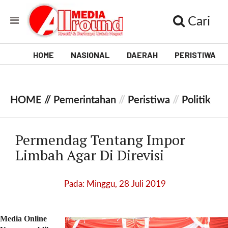
Cari
HOME
NASIONAL
DAERAH
PERISTIWA
V
i
HOME //
Pemerintahan
//
Peristiwa
//
Politik
d
e
Permendag Tentang Impor
o
Limbah Agar Di Direvisi
[
l
Pada: Minggu, 28 Juli 2019
p
t
w
Media Online
_