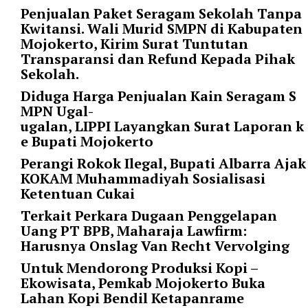
"
Penjualan Paket Seragam Sekolah Tanpa
o
Kwitansi. Wali Murid SMPN di Kabupaten
r
Mojokerto, Kirim Surat Tuntutan
d
Transparansi dan Refund Kepada Pihak
e
Sekolah.
r
b
Diduga Harga Penjualan Kain Seragam S
y
MPN Ugal-
=
ugalan, LIPPI Layangkan Surat Laporan k
"
e Bupati Mojokerto
d
Perangi Rokok Ilegal, Bupati Albarra Ajak
a
KOKAM Muhammadiyah Sosialisasi
t
Ketentuan Cukai
e
"
Terkait Perkara Dugaan Penggelapan
p
Uang PT BPB, Maharaja Lawfirm:
o
Harusnya Onslag Van Recht Vervolging
s
Untuk Mendorong Produksi Kopi –
t
Ekowisata, Pemkab Mojokerto Buka
s
Lahan Kopi Bendil Ketapanrame
_