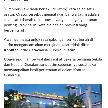
Ciptaker di Jatim.
a
s
“Omnibus Law tidak berlaku di Jatim,” kata salah satu
i
orator. Orator tersebut mengatakan bahwa Jatim adalah
c
salah satu daerah di Indonesia yang memegang peranan
"
penting. Provinsi ini kata dia adalah provinsi yang
p
berpengaruh.
o
s
Awalnya massa unjuk rasa gabungan serikat buruh di
t
Jatim mengancam akan menginap kalau tidak ditemui
_
Khofifah Indar Parawansa Gubernur Jatim.
t
y
Upaya sejumlah perwakilan serikat pekerja bersama Sekda
p
dan Kepala Disnakertrans Jatim sebenarnya sudah akan
e
menyampaikan hasil pertemuan di dalam Kantor
=
Gubernur.
"
p
o
s
t
"