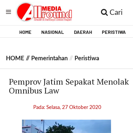
Cari
HOME
NASIONAL
DAERAH
PERISTIWA
V
i
HOME //
Pemerintahan
//
Peristiwa
d
e
Pemprov Jatim Sepakat Menolak
o
Omnibus Law
[
l
Pada: Selasa, 27 Oktober 2020
p
t
w
_