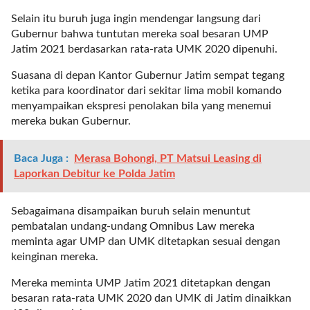
t
Selain itu buruh juga ingin mendengar langsung dari
e
Gubernur bahwa tuntutan mereka soal besaran UMP
g
Jatim 2021 berdasarkan rata-rata UMK 2020 dipenuhi.
o
r
Suasana di depan Kantor Gubernur Jatim sempat tegang
y
ketika para koordinator dari sekitar lima mobil komando
_
menyampaikan ekspresi penolakan bila yang menemui
i
mereka bukan Gubernur.
d
=
Baca Juga :
Merasa Bohongi, PT Matsui Leasing di
"
Laporkan Debitur ke Polda Jatim
2
3
"
Sebagaimana disampaikan buruh selain menuntut
f
pembatalan undang-undang Omnibus Law mereka
l
meminta agar UMP dan UMK ditetapkan sesuai dengan
u
keinginan mereka.
i
d
Mereka meminta UMP Jatim 2021 ditetapkan dengan
_
besaran rata-rata UMK 2020 dan UMK di Jatim dinaikkan