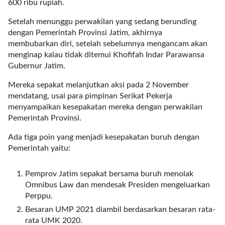
i
600 ribu rupiah.
m
Setelah menunggu perwakilan yang sedang berunding
a
dengan Pemerintah Provinsi Jatim, akhirnya
g
membubarkan diri, setelah sebelumnya mengancam akan
e
menginap kalau tidak ditemui Khofifah Indar Parawansa
s
Gubernur Jatim.
=
"
Mereka sepakat melanjutkan aksi pada 2 November
t
mendatang, usai para pimpinan Serikat Pekerja
r
menyampaikan kesepakatan mereka dengan perwakilan
u
Pemerintah Provinsi.
e
"
Ada tiga poin yang menjadi kesepakatan buruh dengan
s
Pemerintah yaitu:
p
a
Pemprov Jatim sepakat bersama buruh menolak
c
Omnibus Law dan mendesak Presiden mengeluarkan
e
Perppu.
_
Besaran UMP 2021 diambil berdasarkan besaran rata-
h
rata UMK 2020.
o