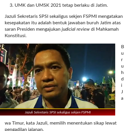
r
UMK dan UMSK 2021 tetap berlaku di Jatim.
=
Jazuli Sekretaris SPSI sekaligus sekjen FSPMI mengatakan
"
kesepakatan itu adalah bentuk jawaban buruh Jatim atas
5
saran Presiden mengajukan
judicial review
di Mahkamah
"
Konstitusi.
s
p
B
a
u
c
r
e
u
_
h
v
d
e
i
r
J
=
a
"
5
Jazuli Sekretaris SPSI sekaligus sekjen FSPMI
"
c
wa Timur, kata Jazuli, memilih menentukan sikap lewat
o
pengadilan jalanan.