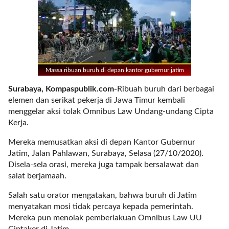
r
e
c
e
n
t
Massa ribuan buruh di depan kantor gubernur jatim
p
o
Surabaya, Kompaspublik.com-
Ribuah buruh dari berbagai
s
elemen dan serikat pekerja di Jawa Timur kembali
t
menggelar aksi tolak Omnibus Law Undang-undang Cipta
s
Kerja.
l
a
Mereka memusatkan aksi di depan Kantor Gubernur
y
Jatim, Jalan Pahlawan, Surabaya, Selasa (27/10/2020).
o
Disela-sela orasi, mereka juga tampak bersalawat dan
u
salat berjamaah.
t
Salah satu orator mengatakan, bahwa buruh di Jatim
=
menyatakan mosi tidak percaya kepada pemerintah.
"
Mereka pun menolak pemberlakuan Omnibus Law UU
b