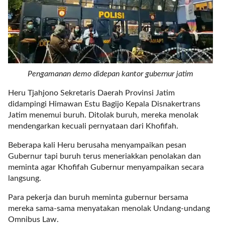
l
i
n
k
_
t
Pengamanan demo didepan kantor gubernur jatim
a
r
Heru Tjahjono Sekretaris Daerah Provinsi Jatim
g
didampingi Himawan Estu Bagijo Kepala Disnakertrans
e
Jatim menemui buruh. Ditolak buruh, mereka menolak
t
mendengarkan kecuali pernyataan dari Khofifah.
=
"
Beberapa kali Heru berusaha menyampaikan pesan
s
Gubernur tapi buruh terus meneriakkan penolakan dan
e
meminta agar Khofifah Gubernur menyampaikan secara
l
langsung.
f
"
Para pekerja dan buruh meminta gubernur bersama
c
mereka sama-sama menyatakan menolak Undang-undang
a
Omnibus Law.