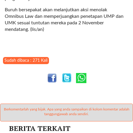
l
u
Buruh bersepakat akan melanjutkan aksi menolak
m
Omnibus Law dan memperjuangkan penetapan UMP dan
n
UMK sesuai tuntutan mereka pada 2 November
s
mendatang. (lis/an)
=
"
1
"
Sudah dibaca : 271 Kali
o
r
d
e
r
=
"
D
Berkomentarlah yang bijak. Apa yang anda sampaikan di kolom komentar adalah
E
tanggungjawab anda sendiri.
S
BERITA TERKAIT
C