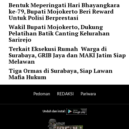
Bentuk Meperingati Hari Bhayangkara
p
ke-79, Bupati Mojokerto Beri Reward
e
Untuk Polisi Berprestasi
r
_
Wakil Bupati Mojokerto, Dukung
p
Pelatihan Batik Canting Kelurahan
a
Sarirejo
g
Terkait Eksekusi Rumah Warga di
e
Surabaya, GRIB Jaya dan MAKI Jatim Siap
=
Melawan
"
1
Tiga Ormas di Surabaya, Siap Lawan
0
Mafia Hukum
"
p
o
Pedoman
REDAKSI
Pariwara
s
t
_
Unduh dan instal :
o
f