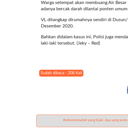
Warga setempat akan membuang Air Besar d
t
adanya bercak darah dilantai ponten umum 
e
g
VL ditangkap dirumahnya sendiri di Dusu
o
Desember 2020.
r
y
Bahkan didalam kasus ini, Polisi juga mend
_
laki-laki tersebut. (Jeky – Red)
i
d
=
"
2
Sudah dibaca : 208 Kali
3
"
f
l
u
i
d
Berkomentarlah yang bijak. Apa yang anda
_