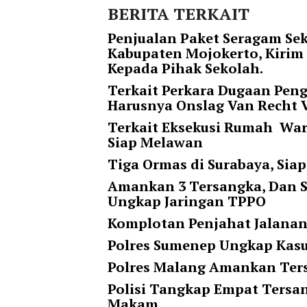
i
BERITA TERKAIT
m
a
Penjualan Paket Seragam Sek
g
Kabupaten Mojokerto, Kirim
e
Kepada Pihak Sekolah.
s
Terkait Perkara Dugaan Pen
=
Harusnya Onslag Van Recht 
"
t
Terkait Eksekusi Rumah Warg
r
Siap Melawan
u
Tiga Ormas di Surabaya, Si
e
"
Amankan 3 Tersangka, Dan S
s
Ungkap Jaringan TPPO
p
Komplotan Penjahat Jalanan
a
Polres Sumenep Ungkap Kas
c
e
Polres Malang Amankan Ter
_
Polisi Tangkap Empat Tersan
h
Makam
o