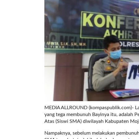
r
e
c
e
n
t
p
o
s
t
s
l
a
y
o
u
MEDIA ALLROUND (kompaspublik.com)- Lagi-la
t
yang tega membunuh Bayinya itu, adalah 
=
Atas (Siswi SMA) diwilayah Kabupaten Moj
"
Nampaknya, sebelum melakukan pembunuhan B
b