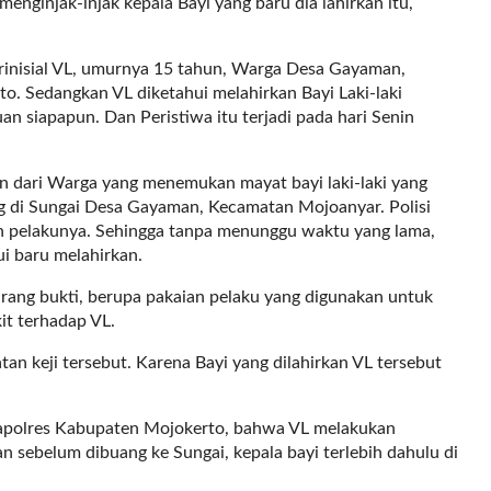
enginjak-injak kepala Bayi yang baru dia lahirkan itu,
rinisial VL, umurnya 15 tahun, Warga Desa Gayaman,
. Sedangkan VL diketahui melahirkan Bayi Laki-laki
 siapapun. Dan Peristiwa itu terjadi pada hari Senin
an dari Warga yang menemukan mayat bayi laki-laki yang
g di Sungai Desa Gayaman, Kecamatan Mojoanyar. Polisi
 pelakunya. Sehingga tanpa menunggu waktu yang lama,
i baru melahirkan.
arang bukti, berupa pakaian pelaku yang digunakan untuk
it terhadap VL.
an keji tersebut. Karena Bayi yang dilahirkan VL tersebut
apolres Kabupaten Mojokerto, bahwa VL melakukan
an sebelum dibuang ke Sungai, kepala bayi terlebih dahulu di