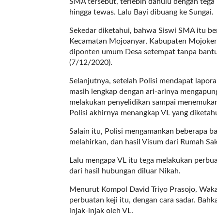
SMA tersebut, terlebih dahulu dengan tega m
a
hingga tewas. Lalu Bayi dibuang ke Sungai.
s
i
Sekedar diketahui, bahwa Siswi SMA itu be
c
Kecamatan Mojoanyar, Kabupaten Mojokerto
"
diponten umum Desa setempat tanpa bantuan
p
(7/12/2020).
o
s
Selanjutnya, setelah Polisi mendapat lapor
t
masih lengkap dengan ari-arinya mengapun
_
melakukan penyelidikan sampai menemukan
t
Polisi akhirnya menangkap VL yang diketahu
y
p
Salain itu, Polisi mengamankan beberapa b
e
melahirkan, dan hasil Visum dari Rumah Sak
=
Lalu mengapa VL itu tega melakukan perbuat
"
dari hasil hubungan diluar Nikah.
p
o
Menurut Kompol David Triyo Prasojo, Wak
s
perbuatan keji itu, dengan cara sadar. Bahk
t
injak-injak oleh VL.
"