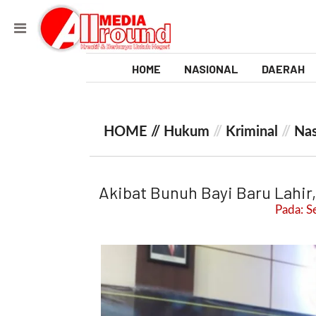
HOME
NASIONAL
DAERAH
V
i
HOME //
Hukum
//
Kriminal
//
Nas
d
e
Akibat Bunuh Bayi Baru Lahir,
o
Pada: S
[
l
p
t
w
_