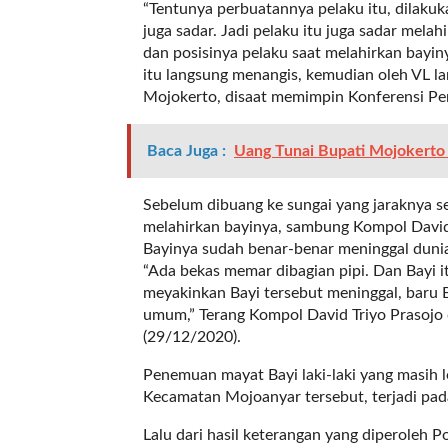
“Tentunya perbuatannya pelaku itu, dilaku
l
juga sadar. Jadi pelaku itu juga sadar mel
i
dan posisinya pelaku saat melahirkan bayiny
n
itu langsung menangis, kemudian oleh VL l
k
Mojokerto, disaat memimpin Konferensi Per
_
t
a
Baca Juga :
Uang Tunai Bupati Mojokerto 
r
g
Sebelum dibuang ke sungai yang jaraknya 
e
melahirkan bayinya, sambung Kompol David 
t
Bayinya sudah benar-benar meninggal duni
=
“Ada bekas memar dibagian pipi. Dan Bayi i
"
meyakinkan Bayi tersebut meninggal, baru 
s
umum,” Terang Kompol David Triyo Prasojo
e
(29/12/2020).
l
f
Penemuan mayat Bayi laki-laki yang masih
"
Kecamatan Mojoanyar tersebut, terjadi pad
c
Lalu dari hasil keterangan yang diperoleh 
a