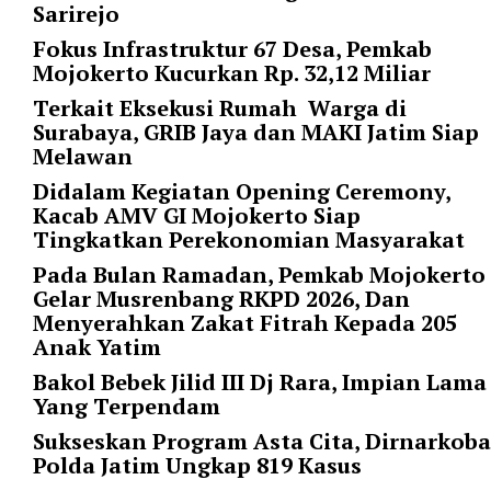
Sarirejo
p
e
Fokus Infrastruktur 67 Desa, Pemkab
r
Mojokerto Kucurkan Rp. 32,12 Miliar
_
Terkait Eksekusi Rumah Warga di
p
Surabaya, GRIB Jaya dan MAKI Jatim Siap
a
Melawan
g
e
Didalam Kegiatan Opening Ceremony,
=
Kacab AMV GI Mojokerto Siap
"
Tingkatkan Perekonomian Masyarakat
1
Pada Bulan Ramadan, Pemkab Mojokerto
0
Gelar Musrenbang RKPD 2026, Dan
"
Menyerahkan Zakat Fitrah Kepada 205
p
Anak Yatim
o
Bakol Bebek Jilid III Dj Rara, Impian Lama
s
Yang Terpendam
t
_
Sukseskan Program Asta Cita, Dirnarkoba
o
Polda Jatim Ungkap 819 Kasus
f