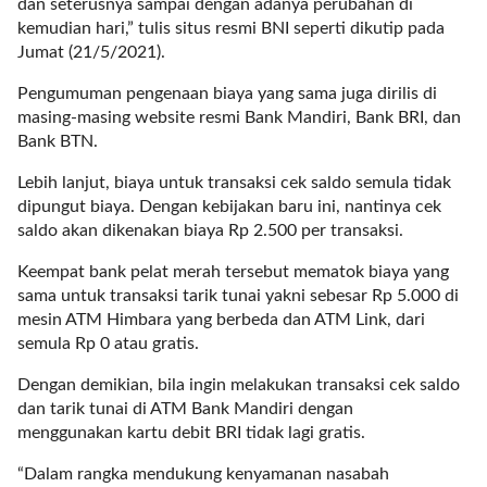
a
dan seterusnya sampai dengan adanya perubahan di
s
kemudian hari,” tulis situs resmi BNI seperti dikutip pada
i
Jumat (21/5/2021).
c
Pengumuman pengenaan biaya yang sama juga dirilis di
"
masing-masing website resmi Bank Mandiri, Bank BRI, dan
p
Bank BTN.
o
s
Lebih lanjut, biaya untuk transaksi cek saldo semula tidak
t
dipungut biaya. Dengan kebijakan baru ini, nantinya cek
_
saldo akan dikenakan biaya Rp 2.500 per transaksi.
t
y
Keempat bank pelat merah tersebut mematok biaya yang
p
sama untuk transaksi tarik tunai yakni sebesar Rp 5.000 di
e
mesin ATM Himbara yang berbeda dan ATM Link, dari
=
semula Rp 0 atau gratis.
"
Dengan demikian, bila ingin melakukan transaksi cek saldo
p
dan tarik tunai di ATM Bank Mandiri dengan
o
menggunakan kartu debit BRI tidak lagi gratis.
s
t
“Dalam rangka mendukung kenyamanan nasabah
"