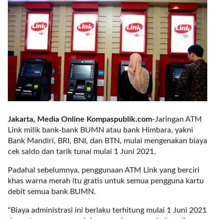
r
e
c
e
n
t
p
o
s
t
s
Jakarta, Media Online Kompaspublik.com-
Jaringan ATM
l
Link milik bank-bank BUMN atau bank Himbara, yakni
a
Bank Mandiri, BRI, BNI, dan BTN, mulai mengenakan biaya
y
cek saldo dan tarik tunai mulai 1 Juni 2021.
o
u
Padahal sebelumnya, penggunaan ATM Link yang berciri
t
khas warna merah itu gratis untuk semua pengguna kartu
=
debit semua bank BUMN.
"
b
“Biaya administrasi ini berlaku terhitung mulai 1 Juni 2021