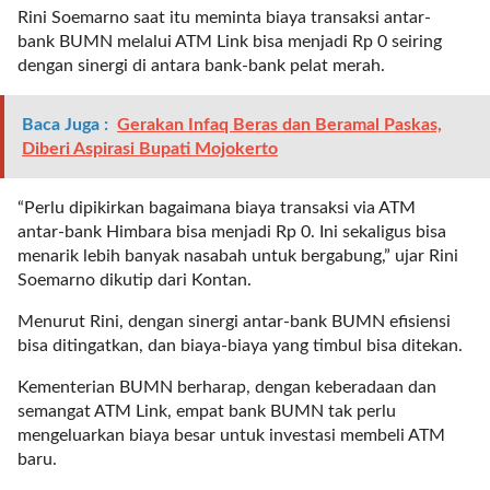
r
Rini Soemarno saat itu meminta biaya transaksi antar-
=
bank BUMN melalui ATM Link bisa menjadi Rp 0 seiring
"
dengan sinergi di antara bank-bank pelat merah.
5
"
Baca Juga :
Gerakan Infaq Beras dan Beramal Paskas,
s
Diberi Aspirasi Bupati Mojokerto
p
a
“Perlu dipikirkan bagaimana biaya transaksi via ATM
c
antar-bank Himbara bisa menjadi Rp 0. Ini sekaligus bisa
e
menarik lebih banyak nasabah untuk bergabung,” ujar Rini
_
Soemarno dikutip dari Kontan.
v
e
Menurut Rini, dengan sinergi antar-bank BUMN efisiensi
r
bisa ditingatkan, dan biaya-biaya yang timbul bisa ditekan.
=
"
Kementerian BUMN berharap, dengan keberadaan dan
5
semangat ATM Link, empat bank BUMN tak perlu
"
mengeluarkan biaya besar untuk investasi membeli ATM
c
baru.
o