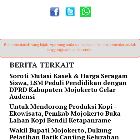
"
o
r
d
e
r
b
Berkomentarlah yang bijak. Apa yang anda sampaikan di kolom komentar adalah
y
tanggungjawab anda sendiri.
=
"
BERITA TERKAIT
d
Soroti Mutasi Kasek & Harga Seragam
a
Siswa, LSM Peduli Pendidikan dengan
t
DPRD Kabupaten Mojokerto Gelar
e
Audensi
"
p
Untuk Mendorong Produksi Kopi –
o
Ekowisata, Pemkab Mojokerto Buka
s
Lahan Kopi Bendil Ketapanrame
t
Wakil Bupati Mojokerto, Dukung
s
Pelatihan Batik Canting Kelurahan
_