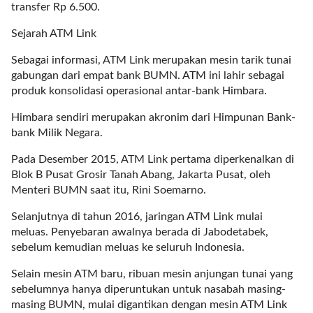
t
transfer Rp 6.500.
e
Sejarah ATM Link
g
o
Sebagai informasi, ATM Link merupakan mesin tarik tunai
r
gabungan dari empat bank BUMN. ATM ini lahir sebagai
y
produk konsolidasi operasional antar-bank Himbara.
_
i
Himbara sendiri merupakan akronim dari Himpunan Bank-
d
bank Milik Negara.
=
Pada Desember 2015, ATM Link pertama diperkenalkan di
"
Blok B Pusat Grosir Tanah Abang, Jakarta Pusat, oleh
2
Menteri BUMN saat itu, Rini Soemarno.
3
"
Selanjutnya di tahun 2016, jaringan ATM Link mulai
f
meluas. Penyebaran awalnya berada di Jabodetabek,
l
sebelum kemudian meluas ke seluruh Indonesia.
u
i
Selain mesin ATM baru, ribuan mesin anjungan tunai yang
d
sebelumnya hanya diperuntukan untuk nasabah masing-
_
masing BUMN, mulai digantikan dengan mesin ATM Link