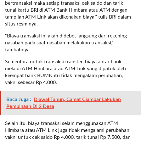
bertransaksi maka setiap transaksi cek saldo dan tarik
l
tunai kartu BRI di ATM Bank Himbara atau ATM dengan
i
tampilan ATM Link akan dikenakan biaya,” tulis BRI dalam
n
situs resminya.
k
_
“Biaya transaksi ini akan didebet langsung dari rekening
t
nasabah pada saat nasabah melakukan transaksi,”
a
tambahnya.
r
g
Sementara untuk transaksi transfer, biaya antar bank
e
melalui ATM Himbara atau ATM Link yang dipatok oleh
t
keempat bank BUMN itu tidak mengalami perubahan,
=
yakni sebesar Rp 4.000.
"
s
Baca Juga :
Diawal Tahun, Camat Ciambar Lakukan
e
Pembinaan Di 2 Desa
l
f
"
Selain itu, biaya transaksi selain menggunakan ATM
c
Himbara atau ATM Link juga tidak mengalami perubahan,
a
yakni untuk cek saldo Rp 4.000, tarik tunai Rp 7.500, dan