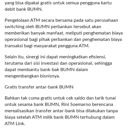
i
yang bisa dipakai gratis untuk semua pengguna kartu
m
debit bank BUMN.
a
g
Pengelolaan ATM secara bersama pada satu perusahaan
e
switching oleh BUMN perbankan tersebut akan
s
memberikan banyak manfaat, meliputi penghematan biaya
=
operasional bagi pihak perbankan dan penghematan biaya
"
transaksi bagi masyarakat pengguna ATM.
t
Selain itu, sinergi ini dapat meningkatkan efisiensi,
r
terutama dari sisi investasi dan operasional, sehingga
u
dapat membantu bank-bak BUMN dalam
e
mengembangkan bisnisnya.
"
s
Gratis transfer antar-bank BUMN
p
a
Bahkan tak cuma gratis untuk cek saldo dan tarik tunai
c
untuk sesama bank BUMN, Rini Soemarno berencana
e
merealisasikan transfer antar-bank bisa dilakukan tanpa
_
biaya setelah ATM milik bank BUMN terhubung dalam
h
ATM Link.
o