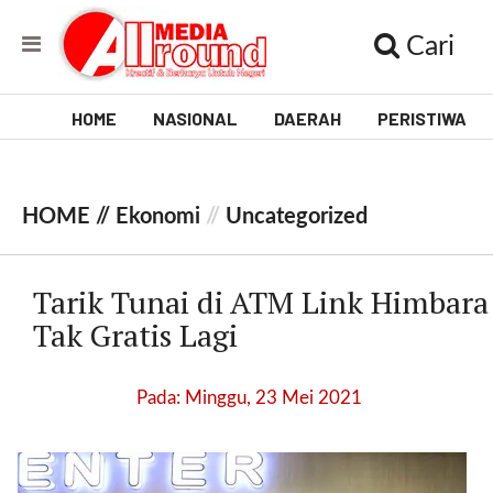
Cari
HOME
NASIONAL
DAERAH
PERISTIWA
V
i
HOME //
Ekonomi
//
Uncategorized
d
e
Tarik Tunai di ATM Link Himbara
o
Tak Gratis Lagi
[
l
Pada: Minggu, 23 Mei 2021
p
t
w
_