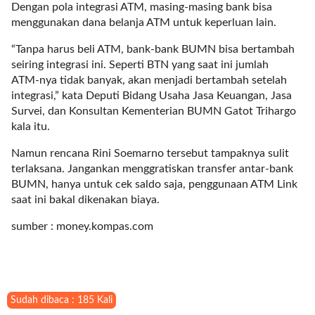
l
Dengan pola integrasi ATM, masing-masing bank bisa
u
menggunakan dana belanja ATM untuk keperluan lain.
m
“Tanpa harus beli ATM, bank-bank BUMN bisa bertambah
n
seiring integrasi ini. Seperti BTN yang saat ini jumlah
s
ATM-nya tidak banyak, akan menjadi bertambah setelah
=
integrasi,” kata Deputi Bidang Usaha Jasa Keuangan, Jasa
"
Survei, dan Konsultan Kementerian BUMN Gatot Trihargo
1
kala itu.
"
o
Namun rencana Rini Soemarno tersebut tampaknya sulit
r
terlaksana. Jangankan menggratiskan transfer antar-bank
d
BUMN, hanya untuk cek saldo saja, penggunaan ATM Link
e
saat ini bakal dikenakan biaya.
r
=
sumber : money.kompas.com
"
D
E
S
C
Sudah dibaca : 185 Kali