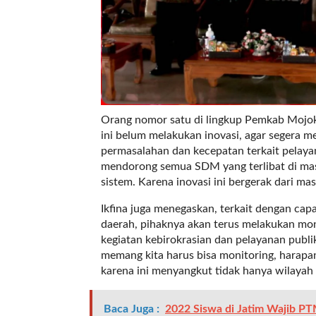
t
e
g
o
r
y
_
i
Orang nomor satu di lingkup Pemkab Mojoke
d
ini belum melakukan inovasi, agar segera 
=
permasalahan dan kecepatan terkait pelayan
"
mendorong semua SDM yang terlibat di mas
2
sistem. Karena inovasi ini bergerak dari m
3
Ikfina juga menegaskan, terkait dengan cap
"
daerah, pihaknya akan terus melakukan mo
f
kegiatan kebirokrasian dan pelayanan publi
l
memang kita harus bisa monitoring, harapa
u
karena ini menyangkut tidak hanya wilayah di
i
d
_
Baca Juga :
2022 Siswa di Jatim Wajib P