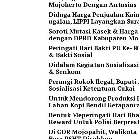
Mojokerto Dengan Antusias
r
=
Diduga Harga Penjualan Kai
"
ugalan, LIPPI Layangkan Sur
5
Soroti Mutasi Kasek & Harga
"
dengan DPRD Kabupaten Moj
s
p
Peringati Hari Bakti PU Ke-
a
& Bakti Sosial
c
Didalam Kegiatan Sosialisas
e
& Senkom
_
Perangi Rokok Ilegal, Bupa
v
Sosialisasi Ketentuan Cukai
e
r
Untuk Mendorong Produksi K
=
Lahan Kopi Bendil Ketapan
"
Bentuk Meperingati Hari Bha
5
Reward Untuk Polisi Berpres
"
c
Di GOR Mojopahit, Walikota
o
Baru PSHT Disahkan