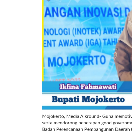
r
e
c
e
n
t
p
o
s
t
s
l
a
y
o
u
t
=
Mojokerto, Media Alkround- Guna memotiva
"
serta mendorong penerapan good governme
b
Badan Perencanaan Pembangunan Daerah (