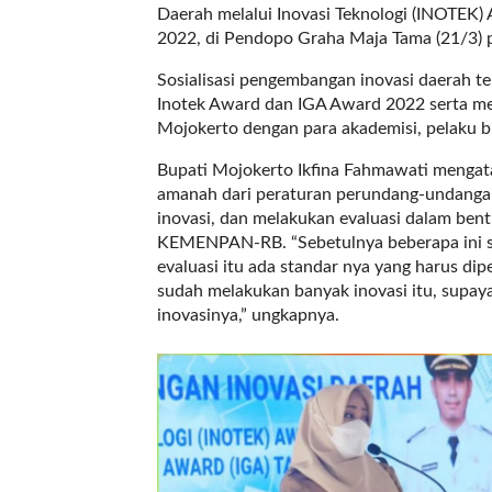
a
Daerah melalui Inovasi Teknologi (INOTEK
s
2022, di Pendopo Graha Maja Tama (21/3) p
i
c
Sosialisasi pengembangan inovasi daerah t
"
Inotek Award dan IGA Award 2022 serta me
p
Mojokerto dengan para akademisi, pelaku b
o
Bupati Mojokerto Ikfina Fahmawati mengata
s
amanah dari peraturan perundang-undanga
t
inovasi, dan melakukan evaluasi dalam ben
_
KEMENPAN-RB. “Sebetulnya beberapa ini su
t
evaluasi itu ada standar nya yang harus dip
y
sudah melakukan banyak inovasi itu, supaya
p
inovasinya,” ungkapnya.
e
=
"
p
o
s
t
"