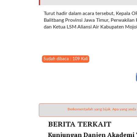
i
m
Turut hadir dalam acara tersebut, Kepala 
a
Balitbang Provinsi Jawa Timur, Perwakilan
g
dan Ketua LSM Aliansi Air Kabupaten Mojok
e
s
=
"
t
Sudah dibaca : 109 Kali
r
u
e
"
s
p
a
c
Berkomentarlah yang bijak. Apa yang anda
e
BERITA TERKAIT
_
h
Kunjungan Danjen Akademi T
o