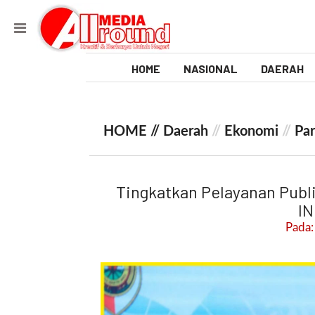
HOME
NASIONAL
DAERAH
V
i
HOME //
Daerah
//
Ekonomi
//
Par
d
e
Tingkatkan Pelayanan Publi
o
IN
Pada:
[
l
p
t
w
_