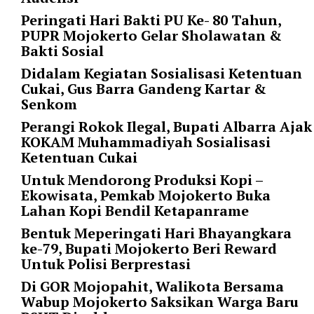
i
Peringati Hari Bakti PU Ke- 80 Tahun,
m
PUPR Mojokerto Gelar Sholawatan &
a
Bakti Sosial
g
e
Didalam Kegiatan Sosialisasi Ketentuan
s
Cukai, Gus Barra Gandeng Kartar &
=
Senkom
"
Perangi Rokok Ilegal, Bupati Albarra Ajak
t
KOKAM Muhammadiyah Sosialisasi
r
Ketentuan Cukai
u
e
Untuk Mendorong Produksi Kopi –
"
Ekowisata, Pemkab Mojokerto Buka
s
Lahan Kopi Bendil Ketapanrame
p
Bentuk Meperingati Hari Bhayangkara
a
ke-79, Bupati Mojokerto Beri Reward
c
Untuk Polisi Berprestasi
e
_
Di GOR Mojopahit, Walikota Bersama
h
Wabup Mojokerto Saksikan Warga Baru
o