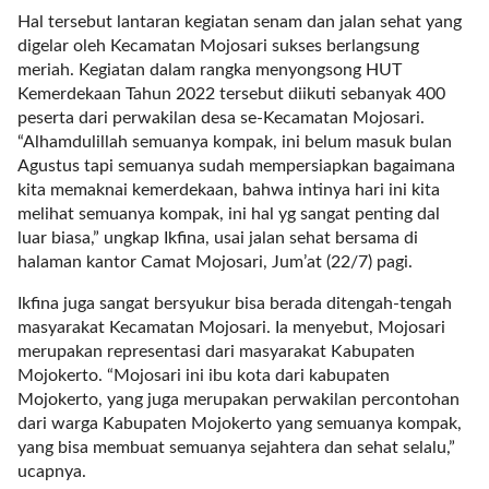
a
Hal tersebut lantaran kegiatan senam dan jalan sehat yang
s
digelar oleh Kecamatan Mojosari sukses berlangsung
i
meriah. Kegiatan dalam rangka menyongsong HUT
c
Kemerdekaan Tahun 2022 tersebut diikuti sebanyak 400
"
peserta dari perwakilan desa se-Kecamatan Mojosari.
p
“Alhamdulillah semuanya kompak, ini belum masuk bulan
o
Agustus tapi semuanya sudah mempersiapkan bagaimana
s
kita memaknai kemerdekaan, bahwa intinya hari ini kita
t
melihat semuanya kompak, ini hal yg sangat penting dal
_
luar biasa,” ungkap Ikfina, usai jalan sehat bersama di
t
halaman kantor Camat Mojosari, Jum’at (22/7) pagi.
y
p
Ikfina juga sangat bersyukur bisa berada ditengah-tengah
e
masyarakat Kecamatan Mojosari. Ia menyebut, Mojosari
=
merupakan representasi dari masyarakat Kabupaten
"
Mojokerto. “Mojosari ini ibu kota dari kabupaten
p
Mojokerto, yang juga merupakan perwakilan percontohan
o
dari warga Kabupaten Mojokerto yang semuanya kompak,
s
yang bisa membuat semuanya sejahtera dan sehat selalu,”
t
ucapnya.
"