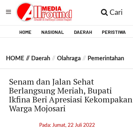
Cari
HOME
NASIONAL
DAERAH
PERISTIWA
V
i
HOME //
Daerah
//
Olahraga
//
Pemerintahan
d
e
Senam dan Jalan Sehat
o
Berlangsung Meriah, Bupati
Ikfina Beri Apresiasi Kekompakan
[
l
Warga Mojosari
p
t
w
Pada: Jumat, 22 Juli 2022
_