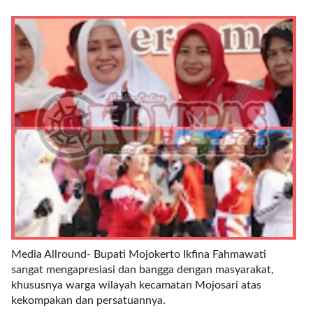
r
e
c
e
n
t
p
o
s
t
s
l
a
y
o
u
Media Allround- Bupati Mojokerto Ikfina Fahmawati
t
sangat mengapresiasi dan bangga dengan masyarakat,
=
khususnya warga wilayah kecamatan Mojosari atas
"
kekompakan dan persatuannya.
b