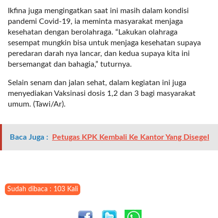
l
Ikfina juga mengingatkan saat ini masih dalam kondisi
i
pandemi Covid-19, ia meminta masyarakat menjaga
n
kesehatan dengan berolahraga. “Lakukan olahraga
k
sesempat mungkin bisa untuk menjaga kesehatan supaya
_
peredaran darah nya lancar, dan kedua supaya kita ini
t
bersemangat dan bahagia,” tuturnya.
a
Selain senam dan jalan sehat, dalam kegiatan ini juga
r
menyediakan Vaksinasi dosis 1,2 dan 3 bagi masyarakat
g
umum. (Tawi/Ar).
e
t
=
Baca Juga :
Petugas KPK Kembali Ke Kantor Yang Disegel
"
s
e
l
f
Sudah dibaca : 103 Kali
"
c
a