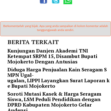
t
e
g
o
r
Berkomentarlah yang bijak. Apa yang anda sampaikan di kolom komentar adalah
y
tanggungjawab anda sendiri.
_
BERITA TERKAIT
i
d
Kunjungan Danjen Akademi TNI
=
Ketempat SRPM 15, Disambut Bupati
"
Mojokerto Dengan Antusias
2
3
Diduga Harga Penjualan Kain Seragam S
"
MPN Ugal-
f
ugalan, LIPPI Layangkan Surat Laporan k
l
e Bupati Mojokerto
u
Soroti Mutasi Kasek & Harga Seragam
i
Siswa, LSM Peduli Pendidikan dengan
d
DPRD Kabupaten Mojokerto Gelar
_
Audensi