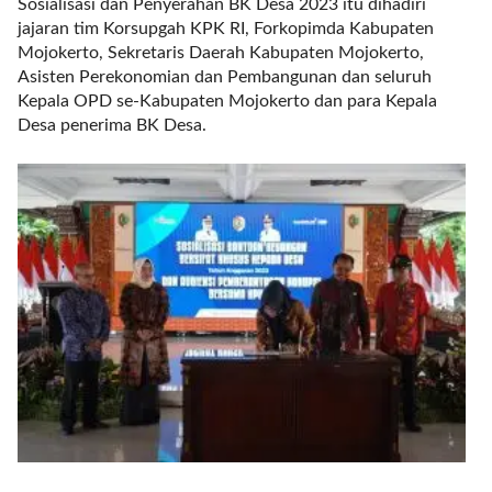
Sosialisasi dan Penyerahan BK Desa 2023 itu dihadiri
l
jajaran tim Korsupgah KPK RI, Forkopimda Kabupaten
i
Mojokerto, Sekretaris Daerah Kabupaten Mojokerto,
n
Asisten Perekonomian dan Pembangunan dan seluruh
k
Kepala OPD se-Kabupaten Mojokerto dan para Kepala
_
Desa penerima BK Desa.
t
a
r
g
e
t
=
"
s
e
l
f
"
c
a