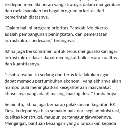
i
terdepan memiliki peran yang strategis dalam mengemban
m
dan melaksanakan berbagai program prioritas dari
a
pemerintah diatasnya.
g
e
“Dalam hal ini program prioritas Pemkab Mojokerto
s
adalah pembangunan peningkatan, dan pemerataan
=
infrastruktur pedesaan,” terangnya.
"
t
Ikfina juga berkomitmen untuk terus mengusahakan agar
r
infrastruktur dasar dapat meningkat baik secara kualitas
u
dan kuantitasnya.
e
“Usaha-usaha itu sedang dan terus kita lakukan agar
"
dapat memacu pertumbuhan ekonomi, yang akhirnya akan
s
mampu pula meningkatkan kesejahteraan masyarakat
p
khususnya yang ada di masing-masing desa,” tambahnya.
a
c
Selain itu, Ikfina juga berharap pelaksanaan kegiatan BK
e
Desa kedepannya bisa semakin baik dari segi administrasi,
_
kualitas konstruksi, maupun pertanggungjawabannya.
h
Mengingat, bantuan keuangan yang diluncurkan kepada
o