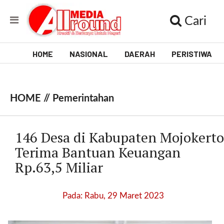
Cari
HOME
NASIONAL
DAERAH
PERISTIWA
V
i
HOME //
Pemerintahan
d
e
146 Desa di Kabupaten Mojokerto
o
Terima Bantuan Keuangan
Rp.63,5 Miliar
[
l
p
Pada: Rabu, 29 Maret 2023
t
w
_