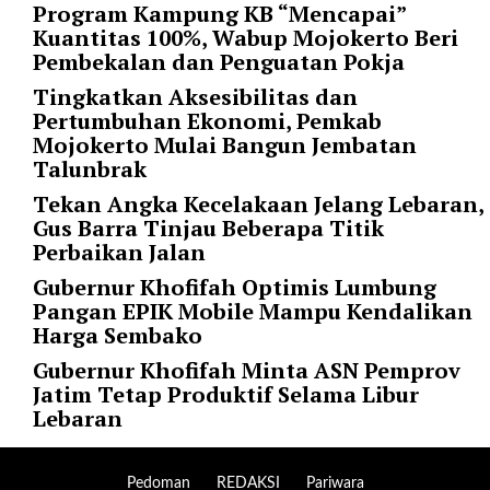
"
Program Kampung KB “Mencapai”
o
Kuantitas 100%, Wabup Mojokerto Beri
r
Pembekalan dan Penguatan Pokja
d
Tingkatkan Aksesibilitas dan
e
Pertumbuhan Ekonomi, Pemkab
r
Mojokerto Mulai Bangun Jembatan
b
Talunbrak
y
=
Tekan Angka Kecelakaan Jelang Lebaran,
"
Gus Barra Tinjau Beberapa Titik
d
Perbaikan Jalan
a
Gubernur Khofifah Optimis Lumbung
t
Pangan EPIK Mobile Mampu Kendalikan
e
Harga Sembako
"
p
Gubernur Khofifah Minta ASN Pemprov
o
Jatim Tetap Produktif Selama Libur
s
Lebaran
t
s
_
Pedoman
REDAKSI
Pariwara