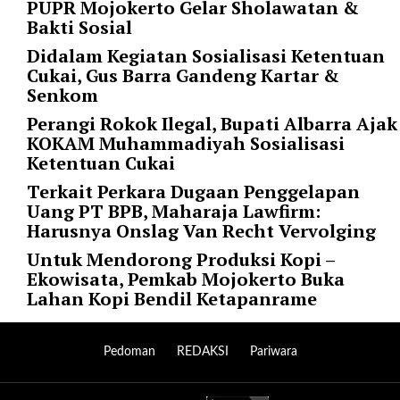
"
PUPR Mojokerto Gelar Sholawatan &
o
Bakti Sosial
r
Didalam Kegiatan Sosialisasi Ketentuan
d
Cukai, Gus Barra Gandeng Kartar &
e
Senkom
r
b
Perangi Rokok Ilegal, Bupati Albarra Ajak
y
KOKAM Muhammadiyah Sosialisasi
=
Ketentuan Cukai
"
Terkait Perkara Dugaan Penggelapan
d
Uang PT BPB, Maharaja Lawfirm:
a
Harusnya Onslag Van Recht Vervolging
t
Untuk Mendorong Produksi Kopi –
e
Ekowisata, Pemkab Mojokerto Buka
"
Lahan Kopi Bendil Ketapanrame
p
o
s
Pedoman
REDAKSI
Pariwara
t
s
_