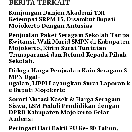
BERITA TERKAIT
l
u
Kunjungan Danjen Akademi TNI
m
Ketempat SRPM 15, Disambut Bupati
n
Mojokerto Dengan Antusias
s
Penjualan Paket Seragam Sekolah Tanpa
=
Kwitansi. Wali Murid SMPN di Kabupaten
"
Mojokerto, Kirim Surat Tuntutan
1
Transparansi dan Refund Kepada Pihak
"
Sekolah.
o
r
Diduga Harga Penjualan Kain Seragam S
d
MPN Ugal-
e
ugalan, LIPPI Layangkan Surat Laporan k
r
e Bupati Mojokerto
=
Soroti Mutasi Kasek & Harga Seragam
"
Siswa, LSM Peduli Pendidikan dengan
D
DPRD Kabupaten Mojokerto Gelar
E
Audensi
S
C
Peringati Hari Bakti PU Ke- 80 Tahun,