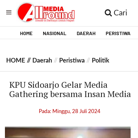
Cari
HOME
NASIONAL
DAERAH
PERISTIWA
V
i
HOME //
Daerah
//
Peristiwa
//
Politik
d
e
KPU Sidoarjo Gelar Media
o
Gathering bersama Insan Media
[
l
Pada: Minggu, 28 Juli 2024
p
t
w
_