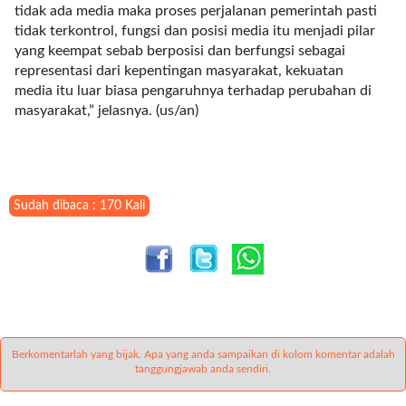
tidak ada media maka proses perjalanan pemerintah pasti
r
tidak terkontrol, fungsi dan posisi media itu menjadi pilar
=
yang keempat sebab berposisi dan berfungsi sebagai
"
representasi dari kepentingan masyarakat, kekuatan
5
media itu luar biasa pengaruhnya terhadap perubahan di
"
masyarakat,” jelasnya. (us/an)
s
p
a
c
e
Sudah dibaca : 170 Kali
_
v
e
r
=
"
5
"
Berkomentarlah yang bijak. Apa yang anda sampaikan di kolom komentar adalah
tanggungjawab anda sendiri.
c
o