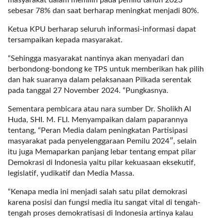
i
sebesar 78% dan saat berharap meningkat menjadi 80%.
m
a
Ketua KPU berharap seluruh informasi-informasi dapat
g
tersampaikan kepada masyarakat.
e
s
“Sehingga masyarakat nantinya akan menyadari dan
=
berbondong-bondong ke TPS untuk memberikan hak pilih
"
dan hak suaranya dalam pelaksanaan Pilkada serentak
t
pada tanggal 27 November 2024. “Pungkasnya.
r
u
Sementara pembicara atau nara sumber Dr. Sholikh Al
e
Huda, SHI. M. FLI. Menyampaikan dalam paparannya
"
tentang, “Peran Media dalam peningkatan Partisipasi
s
masyarakat pada penyelenggaraan Pemilu 2024″, selain
p
itu juga Memaparkan panjang lebar tentang empat pilar
a
Demokrasi di Indonesia yaitu pilar kekuasaan eksekutif,
c
legislatif, yudikatif dan Media Massa.
e
“Kenapa media ini menjadi salah satu pilat demokrasi
_
karena posisi dan fungsi media itu sangat vital di tengah-
h
tengah proses demokratisasi di Indonesia artinya kalau
o