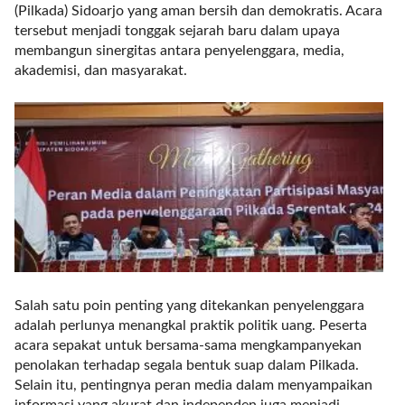
(Pilkada) Sidoarjo yang aman bersih dan demokratis. Acara
l
tersebut menjadi tonggak sejarah baru dalam upaya
i
membangun sinergitas antara penyelenggara, media,
n
akademisi, dan masyarakat.
k
_
t
a
r
g
e
t
=
"
s
e
Salah satu poin penting yang ditekankan penyelenggara
l
adalah perlunya menangkal praktik politik uang. Peserta
f
acara sepakat untuk bersama-sama mengkampanyekan
"
penolakan terhadap segala bentuk suap dalam Pilkada.
c
Selain itu, pentingnya peran media dalam menyampaikan
a
informasi yang akurat dan independen juga menjadi