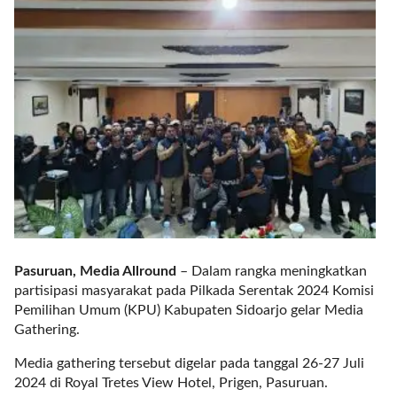
r
e
c
e
n
t
p
o
s
t
s
l
a
y
Pasuruan, Media Allround
– Dalam rangka meningkatkan
o
partisipasi masyarakat pada Pilkada Serentak 2024 Komisi
u
Pemilihan Umum (KPU) Kabupaten Sidoarjo gelar Media
t
Gathering.
=
"
Media gathering tersebut digelar pada tanggal 26-27 Juli
b
2024 di Royal Tretes View Hotel, Prigen, Pasuruan.