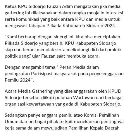
a
Ketua KPU Sidoarjo Fauzan Adim mengatakan jika media
s
gathering ini dilaksanakan dalam rangka menjalin interaksi
i
serta komunikasi yang baik antara KPU dan media untuk
c
mengawasi tahapan Pilkada Kabupaten Sidoarjo 2024.
"
p
“Kami berharap dengan sinergi ini, kita bisa menciptakan
o
Pilkada Sidoarjo yang bersih. KPU Kabupaten Sidoarjo
s
siap dan berani menolak serta melindungi diri dari praktik
t
politik uang,” ujar Fauzan saat membuka acara.
_
t
Dengan mengambil tema ” Peran Media dalam
y
peningkatan Partisipasi masyarakat pada penyelenggaraan
p
Pemilu 2024″.
e
=
Acara Media Gathering yang diselenggarakan oleh KPUD
"
Sidoarjo tersebut diikuti puluhan Wartawan dari berbagai
p
organisasi kewartawaan yang ada di Kabupaten Sidoarjo.
o
Sedangkan penyelenggara pemilu atao Komisi Pemilihan
s
Umum dan berbagai pihak terkait menekankan pentingnya
t
kerja sama dalam mewujudkan Pemilihan Kepala Daerah
"