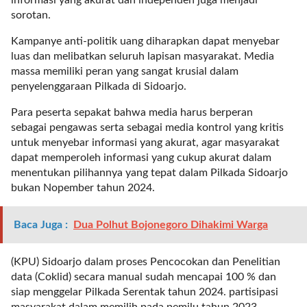
t
sorotan.
e
g
Kampanye anti-politik uang diharapkan dapat menyebar
o
luas dan melibatkan seluruh lapisan masyarakat. Media
r
massa memiliki peran yang sangat krusial dalam
y
penyelenggaraan Pilkada di Sidoarjo.
_
Para peserta sepakat bahwa media harus berperan
i
sebagai pengawas serta sebagai media kontrol yang kritis
d
untuk menyebar informasi yang akurat, agar masyarakat
=
dapat memperoleh informasi yang cukup akurat dalam
"
menentukan pilihannya yang tepat dalam Pilkada Sidoarjo
2
bukan Nopember tahun 2024.
3
"
f
Baca Juga :
Dua Polhut Bojonegoro Dihakimi Warga
l
u
(KPU) Sidoarjo dalam proses Pencocokan dan Penelitian
i
data (Coklid) secara manual sudah mencapai 100 % dan
d
siap menggelar Pilkada Serentak tahun 2024. partisipasi
_
masyarakat dalam memilih pada pemilu tahun 2023