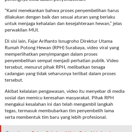
t
e
“Kami menekankan bahwa proses penyembelihan harus
g
dilakukan dengan baik dan sesuai aturan yang berlaku
o
untuk menjaga kehalalan dan kesejahteraan hewan,” jelas
r
perwakilan MUI.
y
Di sisi lain, Fajar Arifianto Isnugroho Direktur Utama
_
Rumah Potong Hewan (RPH) Surabaya, video viral yang
i
memperlihatkan penyimpangan dalam proses
d
penyembelihan sempat menjadi perhatian publik. Video
=
tersebut, menurut pihak RPH, melibatkan tenaga
"
cadangan yang tidak seharusnya terlibat dalam proses
2
tersebut.
3
"
Akibat kelalaian pengawasan, video itu menyebar di media
f
sosial dan memicu keresahan masyarakat. Pihak RPH
l
mengakui kesalahan ini dan telah mengambil langkah
u
tegas, termasuk membubarkan tim penyembelih lama
i
serta membentuk tim baru yang lebih profesional.
d
_