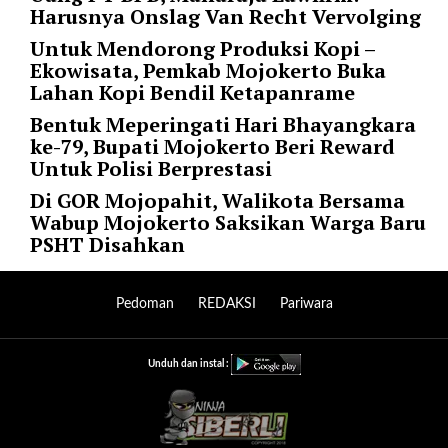
"
Harusnya Onslag Van Recht Vervolging
o
Untuk Mendorong Produksi Kopi –
r
Ekowisata, Pemkab Mojokerto Buka
d
Lahan Kopi Bendil Ketapanrame
e
r
Bentuk Meperingati Hari Bhayangkara
b
ke-79, Bupati Mojokerto Beri Reward
y
Untuk Polisi Berprestasi
=
Di GOR Mojopahit, Walikota Bersama
"
Wabup Mojokerto Saksikan Warga Baru
d
PSHT Disahkan
a
t
e
Pedoman
REDAKSI
Pariwara
"
p
o
Unduh dan instal :
s
t
s
_