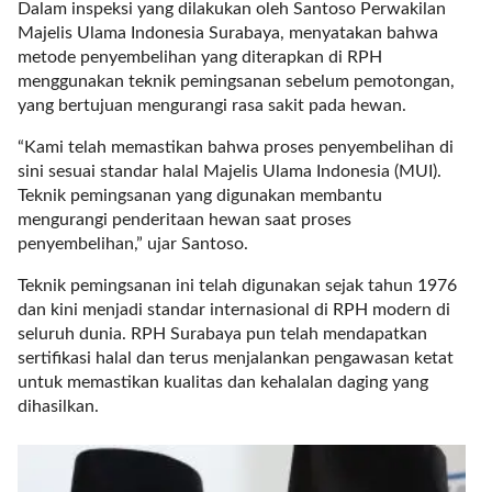
a
Dalam inspeksi yang dilakukan oleh Santoso Perwakilan
s
Majelis Ulama Indonesia Surabaya, menyatakan bahwa
i
metode penyembelihan yang diterapkan di RPH
c
menggunakan teknik pemingsanan sebelum pemotongan,
"
yang bertujuan mengurangi rasa sakit pada hewan.
p
“Kami telah memastikan bahwa proses penyembelihan di
o
sini sesuai standar halal Majelis Ulama Indonesia (MUI).
s
Teknik pemingsanan yang digunakan membantu
t
mengurangi penderitaan hewan saat proses
_
penyembelihan,” ujar Santoso.
t
y
Teknik pemingsanan ini telah digunakan sejak tahun 1976
p
dan kini menjadi standar internasional di RPH modern di
e
seluruh dunia. RPH Surabaya pun telah mendapatkan
=
sertifikasi halal dan terus menjalankan pengawasan ketat
"
untuk memastikan kualitas dan kehalalan daging yang
p
dihasilkan.
o
s
t
"