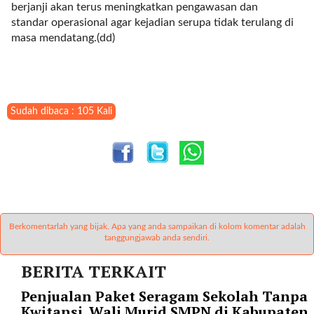
berjanji akan terus meningkatkan pengawasan dan
r
standar operasional agar kejadian serupa tidak terulang di
=
masa mendatang.(dd)
"
5
"
s
p
Sudah dibaca : 105 Kali
a
c
e
_
v
e
r
=
Berkomentarlah yang bijak. Apa yang anda sampaikan di kolom komentar adalah
tanggungjawab anda sendiri.
"
5
BERITA TERKAIT
"
c
Penjualan Paket Seragam Sekolah Tanpa
o
Kwitansi. Wali Murid SMPN di Kabupaten