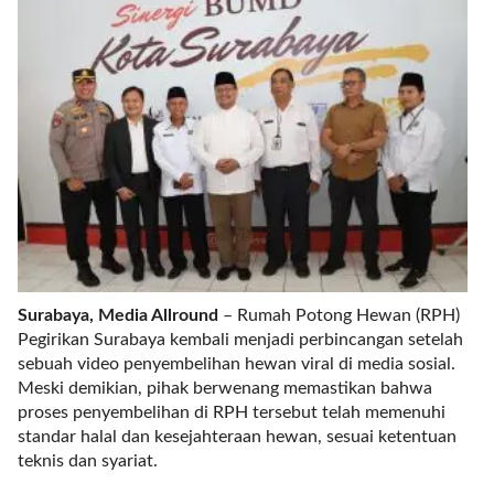
r
e
c
e
n
t
p
o
s
t
s
l
a
Surabaya, Media Allround
– Rumah Potong Hewan (RPH)
y
Pegirikan Surabaya kembali menjadi perbincangan setelah
o
sebuah video penyembelihan hewan viral di media sosial.
u
Meski demikian, pihak berwenang memastikan bahwa
t
proses penyembelihan di RPH tersebut telah memenuhi
=
standar halal dan kesejahteraan hewan, sesuai ketentuan
"
teknis dan syariat.
b