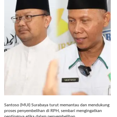
l
i
n
k
_
t
a
r
g
e
t
=
"
s
e
l
f
"
Santoso (MUI) Surabaya turut memantau dan mendukung
c
proses penyembelihan di RPH, sembari mengingatkan
a
pentingnya etika dalam penyembelihan.