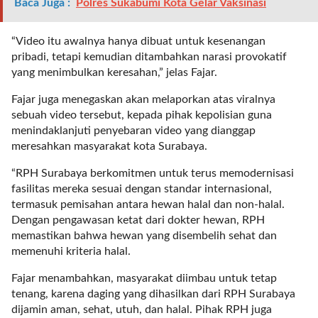
i
Baca Juga :
Polres Sukabumi Kota Gelar Vaksinasi
m
a
“Video itu awalnya hanya dibuat untuk kesenangan
g
pribadi, tetapi kemudian ditambahkan narasi provokatif
e
yang menimbulkan keresahan,” jelas Fajar.
s
=
Fajar juga menegaskan akan melaporkan atas viralnya
"
sebuah video tersebut, kepada pihak kepolisian guna
t
menindaklanjuti penyebaran video yang dianggap
r
meresahkan masyarakat kota Surabaya.
u
e
“RPH Surabaya berkomitmen untuk terus memodernisasi
"
fasilitas mereka sesuai dengan standar internasional,
s
termasuk pemisahan antara hewan halal dan non-halal.
p
Dengan pengawasan ketat dari dokter hewan, RPH
a
memastikan bahwa hewan yang disembelih sehat dan
c
memenuhi kriteria halal.
e
Fajar menambahkan, masyarakat diimbau untuk tetap
_
tenang, karena daging yang dihasilkan dari RPH Surabaya
h
dijamin aman, sehat, utuh, dan halal. Pihak RPH juga
o