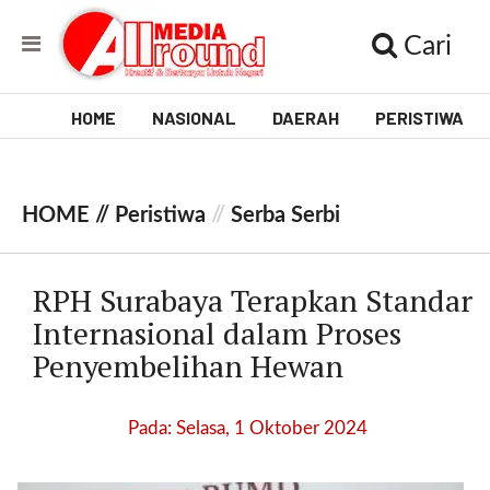
Cari
HOME
NASIONAL
DAERAH
PERISTIWA
V
i
HOME //
Peristiwa
//
Serba Serbi
d
e
RPH Surabaya Terapkan Standar
o
Internasional dalam Proses
Penyembelihan Hewan
[
l
p
Pada: Selasa, 1 Oktober 2024
t
w
_