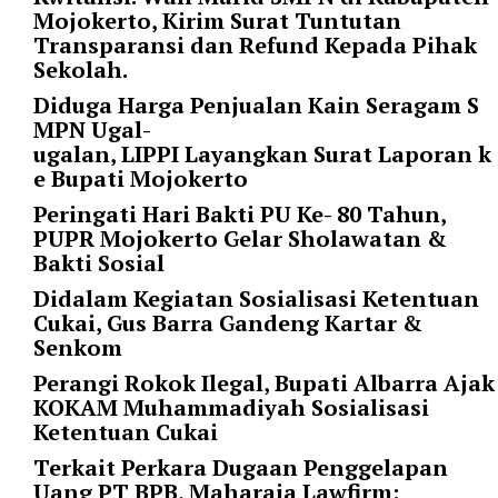
l
Mojokerto, Kirim Surat Tuntutan
u
Transparansi dan Refund Kepada Pihak
m
Sekolah.
n
Diduga Harga Penjualan Kain Seragam S
s
MPN Ugal-
=
ugalan, LIPPI Layangkan Surat Laporan k
"
e Bupati Mojokerto
1
"
Peringati Hari Bakti PU Ke- 80 Tahun,
o
PUPR Mojokerto Gelar Sholawatan &
r
Bakti Sosial
d
Didalam Kegiatan Sosialisasi Ketentuan
e
Cukai, Gus Barra Gandeng Kartar &
r
Senkom
=
"
Perangi Rokok Ilegal, Bupati Albarra Ajak
D
KOKAM Muhammadiyah Sosialisasi
E
Ketentuan Cukai
S
Terkait Perkara Dugaan Penggelapan
C
Uang PT BPB, Maharaja Lawfirm: